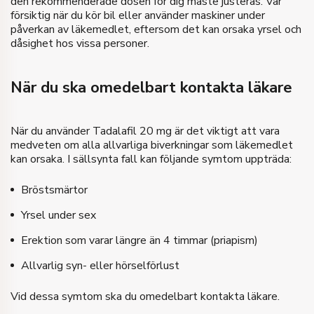
den rekommenderade dosen för dig måste justeras. Var
försiktig när du kör bil eller använder maskiner under
påverkan av läkemedlet, eftersom det kan orsaka yrsel och
dåsighet hos vissa personer.
När du ska omedelbart kontakta läkare
När du använder Tadalafil 20 mg är det viktigt att vara
medveten om alla allvarliga biverkningar som läkemedlet
kan orsaka. I sällsynta fall kan följande symtom uppträda:
Bröstsmärtor
Yrsel under sex
Erektion som varar längre än 4 timmar (priapism)
Allvarlig syn- eller hörselförlust
Vid dessa symtom ska du omedelbart kontakta läkare.