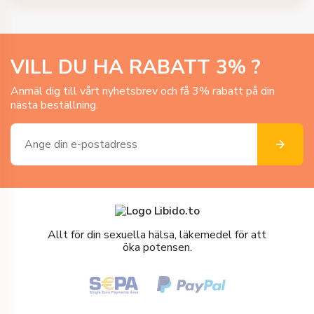
VILL DU HA RABATT
3
% ?
Anmäl dig till vårt nyhetsbrev och få 3% rabatt på din
nästa beställning.
Allt för din sexuella hälsa, läkemedel för att
öka potensen.