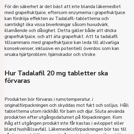
För din säkerhet är det bäst att inte blanda läkemedlet
med grapefruktjuice, eftersom enzymerna i grapefruktjuice
kan fördröja effekten av Tadalafil-tabletterna och
samtidigt öka vissa biverkningar såsom huvudvärk,
illamående och dåsighet. Detta gäller både att dricka
grapefruktjuice, och att äta grapefrukt. Att ta tadalafil
tillsammans med grapefruktjuice kan leda till allvarliga
konsekvenser, inklusive en potentiell överdos som kan
orsaka hjärtproblem, hjärnskador och stroke.
Hur Tadalafil 20 mg tabletter ska
förvaras
Produkten bör förvaras i rumstemperatur, i
originalförpackningen och skyddas mot fukt och solljus. Håll
tabletterna utom räckhåll för barn och djur. Sluta använda
produkten efter utgångsdatumet på förpackningen. Kom
ihåg att utgången produkt inte får kastas i avloppet eller
bland hushållsavfall. Läkemedelsförpackningen bör tas till