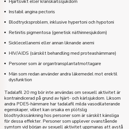
Hjärtsvikt eller kranskärlssjukdom
Instabil angina pectoris
Blodtrycksproblem, inklusive hypertoni och hypotoni
Retinitis pigmentosa (genetisk näthinnesjukdom)
Sicklecellanemi eller annan liknande anemi
HIV/AIDS (särskilt behandling med proteashämmare)
Personer som är organtransplantatmottagare
Män som redan använder andra läkemedel mot erektil
dysfunktion
Tadalafil 20 mg bör inte användas om sexuell aktivitet är
kontraindicerad på grund av hjärt- och kärlsjukdom. Liksom
andra PDE5-hämmare har tadalafil milda vasodilaterande
egenskaper, vilket kan orsaka en plötslig
blodtryckssänkning hos personer som är särskilt känsliga
för dessa effekter. Personer som upplever ovanstående
symtom vid början av sexuell aktivitet uppmanas att avstå