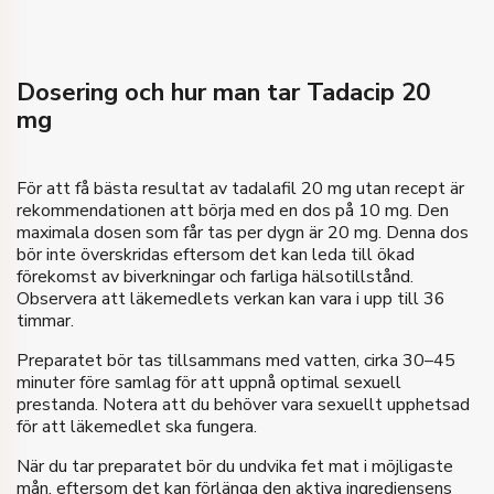
80
Piller
Antal piller
Köp
€
110
Pris
8 Piller
Gåvan
Köp
Dosering och hur man tar Tadacip 20
€
200
Pris
mg
Köp
För att få bästa resultat av tadalafil 20 mg utan recept är
rekommendationen att börja med en dos på 10 mg. Den
maximala dosen som får tas per dygn är 20 mg. Denna dos
bör inte överskridas eftersom det kan leda till ökad
förekomst av biverkningar och farliga hälsotillstånd.
Observera att läkemedlets verkan kan vara i upp till 36
timmar.
Preparatet bör tas tillsammans med vatten, cirka 30–45
minuter före samlag för att uppnå optimal sexuell
prestanda. Notera att du behöver vara sexuellt upphetsad
för att läkemedlet ska fungera.
När du tar preparatet bör du undvika fet mat i möjligaste
mån, eftersom det kan förlänga den aktiva ingrediensens