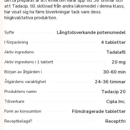
detta preparat är att effekten varar upp till 36 timmar och
att Tadacip, till skillnad från andra läkemedel i denna klass,
har visat sig ha färre biverkningar tack vare dess
högkvalitativa produktion.
Långtidsverkande potensmedel
Syfte
4 tabletter
I förpackning
Tadalafil
Aktiv ingrediens
20 mg
Aktiv ingrediens i 1 tablett
30-60 min
Början av åtgärden i
24-36 timmar
Åtgärdens varaktighet
Tadacip 20
Produktens namn
Cipla Inc.
Tillverkare
Filmdragerade tabletter
Form av konsumtion
Receptfri
Receptbelagd?