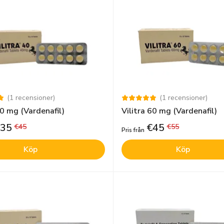
(
1
recensioner
)
(
1
recensioner
)
40 mg (Vardenafil)
Vilitra 60 mg (Vardenafil)
35
€
45
€
45
€
55
Pris från
Köp
Köp