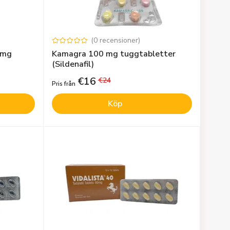
(
0
recensioner
)
 mg
Kamagra 100 mg tuggtabletter
(Sildenafil)
€
16
€
24
Pris från
Köp