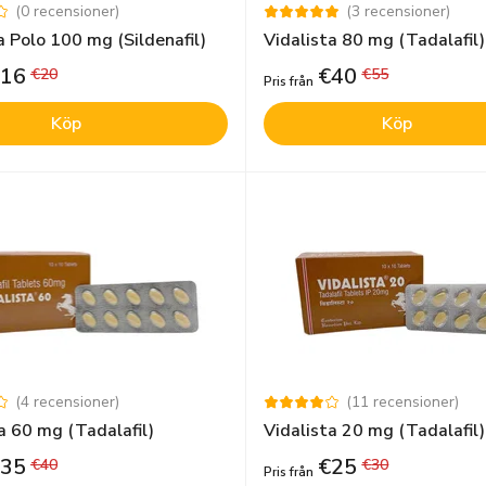
(
0
recensioner
)
(
3
recensioner
)
 Polo 100 mg (Sildenafil)
Vidalista 80 mg (Tadalafil)
16
€
40
€
20
€
55
Pris från
Köp
Köp
(
4
recensioner
)
(
11
recensioner
)
a 60 mg (Tadalafil)
Vidalista 20 mg (Tadalafil)
35
€
25
€
40
€
30
Pris från