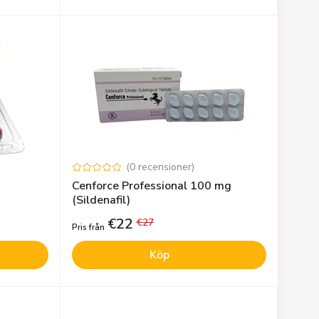
(
0
recensioner
)
Cenforce Professional 100 mg
(Sildenafil)
€
22
€
27
Pris från
Köp