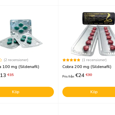
(
2
recensioner
)
(
1
recensioner
)
 100 mg (Sildenafil)
Cobra 200 mg (Sildenafil)
13
€
24
€
15
€
30
Pris från
Köp
Köp