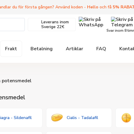
ndlar du för första gången? Använd koden -
Hello
och få
5
%
RABA
Leverans inom
Sverige
22€
Svar inom 8 tim
Frakt
Betalning
Artiklar
FAQ
Konta
a potensmedel
tensmedel
iagra - Sildenafil
Cialis - Tadalafil