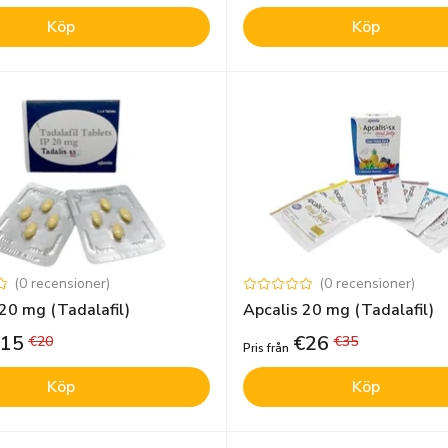
Köp
Köp
(
0
recensioner
)
(
0
recensioner
)
20 mg (Tadalafil)
Apcalis 20 mg (Tadalafil)
15
€
26
€
20
€
35
Pris från
Köp
Köp