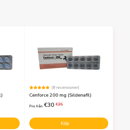
(
8
recensioner
)
l)
Cenforce 200 mg (Sildenafil)
€
30
€
35
Pris från
Köp