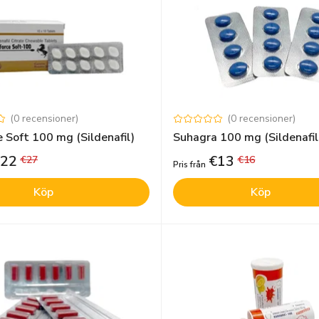
(
0
recensioner
)
(
0
recensioner
)
 Soft 100 mg (Sildenafil)
Suhagra 100 mg (Sildenafil
22
€
13
€
27
€
16
Pris från
Köp
Köp