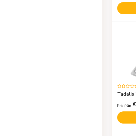
Tadalis 
€
Pris från