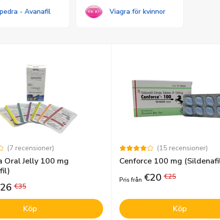
pedra - Avanafil
Viagra för kvinnor
(
7
recensioner
)
(
15
recensioner
)
 Oral Jelly 100 mg
Cenforce 100 mg (Sildenafi
il)
€
20
€
25
Pris från
26
€
35
Köp
Köp