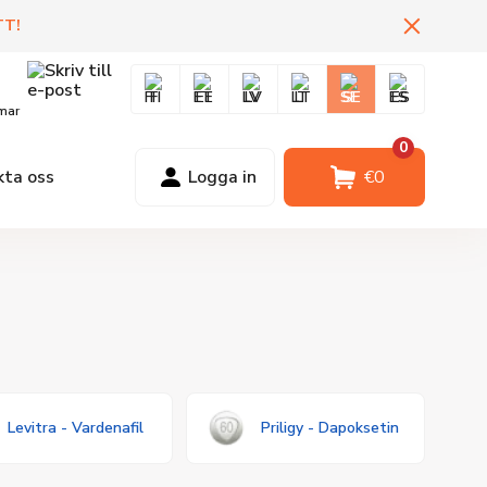
TT
!
FI
EE
LV
LT
SE
ES
mar
0
kta oss
Logga in
€
0
Levitra - Vardenafil
Priligy - Dapoksetin