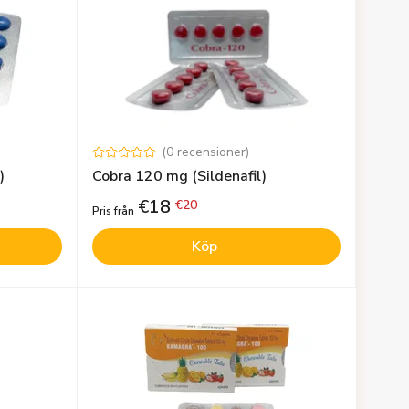
(
0
recensioner
)
)
Cobra 120 mg (Sildenafil)
€
18
€
20
Pris från
Köp