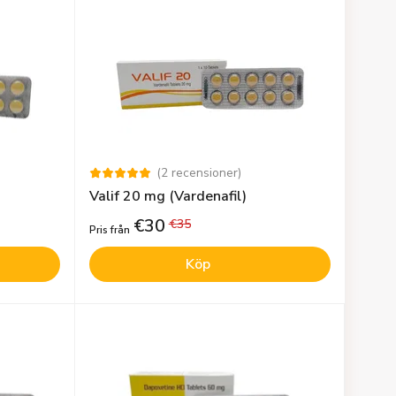
(
2
recensioner
)
Valif 20 mg (Vardenafil)
€
30
€
35
Pris från
Köp