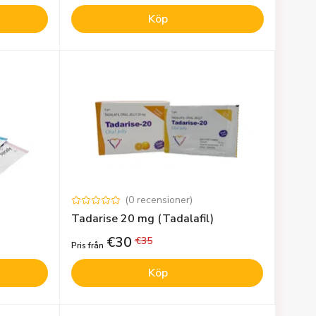
Köp
(
0
recensioner
)
Tadarise 20 mg (Tadalafil)
€
30
€
35
Pris från
Köp