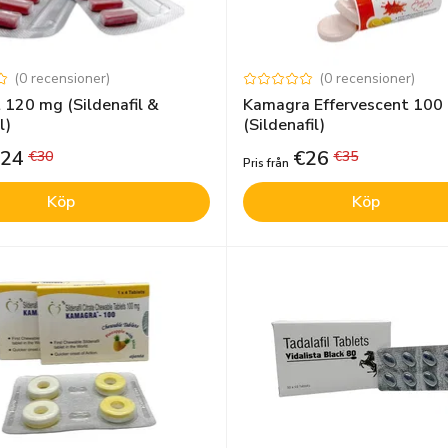
(
0
recensioner
)
(
0
recensioner
)
t 120 mg (Sildenafil &
Kamagra Effervescent 100
l)
(Sildenafil)
24
€
26
€
30
€
35
Pris från
Köp
Köp