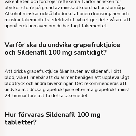
vakenheten och fördröjer reflexerna. Därför är risken för
olyckor större på grund av minskad koordinationsförmåga.
Alkohol minskar också blodcirkulationen i könsorganen och
minskar läkemedlets effektivitet, vilket gör det svårare att
uppnå erektion även om du har tagit läkemedlet.
Varför ska du undvika grapefruktjuice
och Sildenafil 100 mg samtidigt?
Att dricka grapefruktjuice ökar halten av sildenafil i ditt
blod, vilket innebär att du är mer benägen att uppleva lågt
blodtryck och andra biverkningar. Det rekommenderas att
undvika att dricka grapefruktjuice eller äta grapefrukt minst
24 timmar före att ta detta läkemedel.
Hur förvaras Sildenafil 100 mg
tabletter?