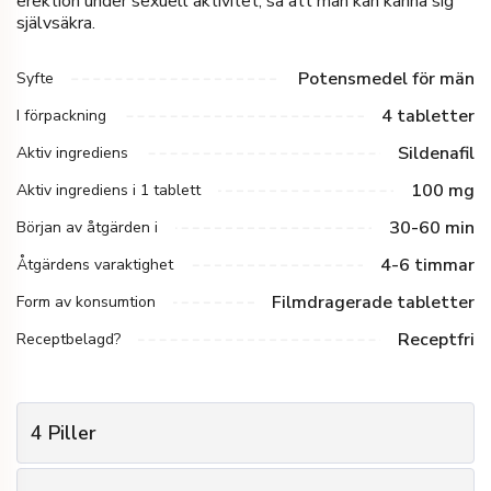
erektion under sexuell aktivitet, så att män kan känna sig
självsäkra.
Potensmedel för män
Syfte
4 tabletter
I förpackning
Sildenafil
Aktiv ingrediens
100 mg
Aktiv ingrediens i 1 tablett
30-60 min
Början av åtgärden i
4-6 timmar
Åtgärdens varaktighet
Filmdragerade tabletter
Form av konsumtion
Receptfri
Receptbelagd?
4
Piller
1
Antal paket