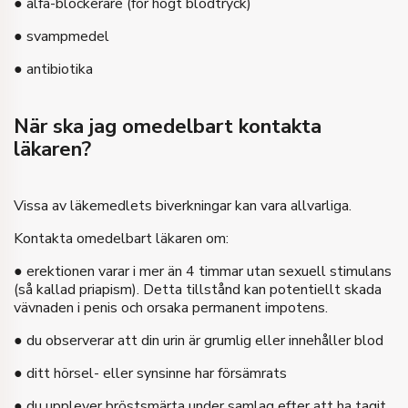
● alfa-blockerare (för högt blodtryck)
● svampmedel
● antibiotika
När ska jag omedelbart kontakta
läkaren?
Vissa av läkemedlets biverkningar kan vara allvarliga.
Kontakta omedelbart läkaren om:
● erektionen varar i mer än 4 timmar utan sexuell stimulans
(så kallad priapism). Detta tillstånd kan potentiellt skada
vävnaden i penis och orsaka permanent impotens.
● du observerar att din urin är grumlig eller innehåller blod
● ditt hörsel- eller synsinne har försämrats
● du upplever bröstsmärta under samlag efter att ha tagit