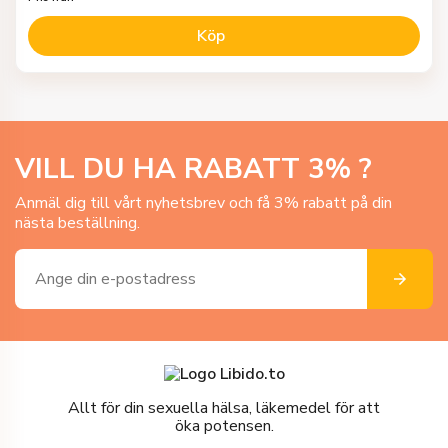
Köp
VILL DU HA RABATT
3
% ?
Anmäl dig till vårt nyhetsbrev och få 3% rabatt på din
nästa beställning.
Allt för din sexuella hälsa, läkemedel för att
öka potensen.