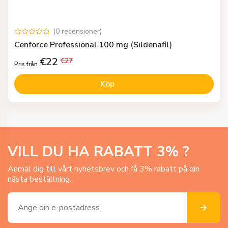
(
0
recensioner
)
Cenforce Professional 100 mg (Sildenafil)
€
22
€
27
Pris från
Köp
VILL DU HA RABATT
3
% ?
Anmäl dig till vårt nyhetsbrev och få 3% rabatt på din
nästa beställning.