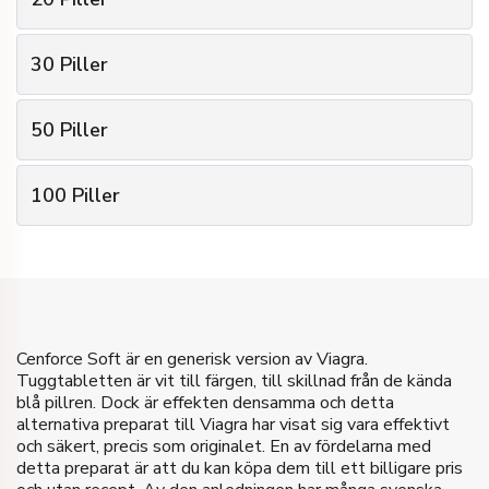
€
22
Pris per förpackning
2
Antal paket
10
Piller
Antal piller
30
Piller
€
21
Pris per förpackning
1 Piller
Gåvan
3
Antal paket
20
Piller
Antal piller
€
22
Pris
50
Piller
€
20
Pris per förpackning
2 Piller
Gåvan
5
Antal paket
30
Piller
Antal piller
Köp
€
42
Pris
100
Piller
€
19
Pris per förpackning
3 Piller
Gåvan
10
Antal paket
50
Piller
Antal piller
Köp
€
60
Pris
€
18
Pris per förpackning
5 Piller
Gåvan
100
Piller
Antal piller
Köp
€
95
Pris
10 Piller
Gåvan
Cenforce Soft är en generisk version av Viagra.
Köp
Tuggtabletten är vit till färgen, till skillnad från de kända
€
180
Pris
blå pillren. Dock är effekten densamma och detta
alternativa preparat till Viagra har visat sig vara effektivt
Köp
och säkert, precis som originalet. En av fördelarna med
detta preparat är att du kan köpa dem till ett billigare pris