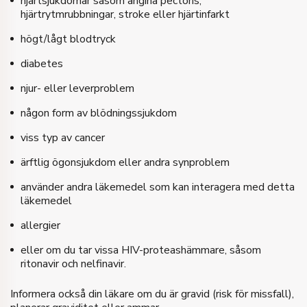
hjärtsjukdomar såsom angina pectoris,
hjärtrytmrubbningar, stroke eller hjärtinfarkt
högt/lågt blodtryck
diabetes
njur- eller leverproblem
någon form av blödningssjukdom
viss typ av cancer
ärftlig ögonsjukdom eller andra synproblem
använder andra läkemedel som kan interagera med detta
läkemedel
allergier
eller om du tar vissa HIV-proteashämmare, såsom
ritonavir och nelfinavir.
Informera också din läkare om du är gravid (risk för missfall),