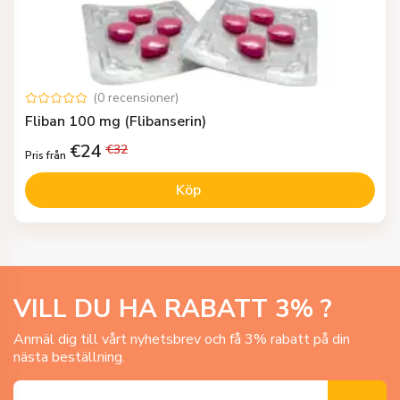
(
0
recensioner
)
Fliban 100 mg (Flibanserin)
€
24
€
32
Pris från
Köp
VILL DU HA RABATT
3
% ?
Anmäl dig till vårt nyhetsbrev och få 3% rabatt på din
nästa beställning.