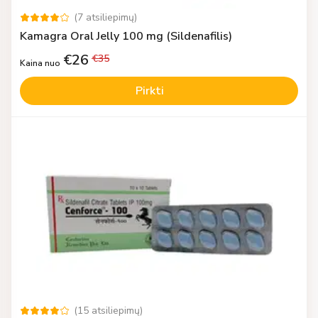
(
7
atsiliepimų
)
Kamagra Oral Jelly 100 mg (Sildenafilis)
€
26
€
35
Kaina nuo
Pirkti
(
15
atsiliepimų
)