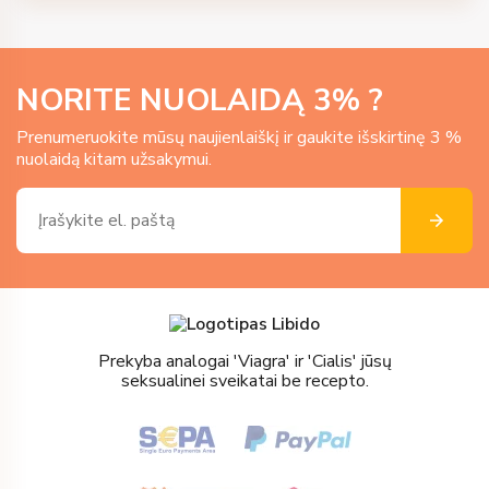
NORITE NUOLAIDĄ
3
% ?
Prenumeruokite mūsų naujienlaiškį ir gaukite išskirtinę 3 %
nuolaidą kitam užsakymui.
Prekyba analogai 'Viagra' ir 'Cialis' jūsų
seksualinei sveikatai be recepto.