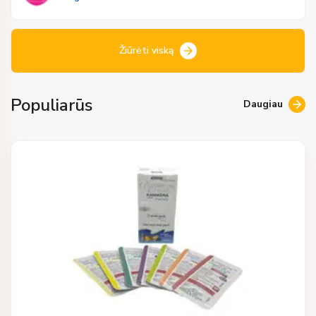
Žiūrėti viską
Populiarūs
Daugiau