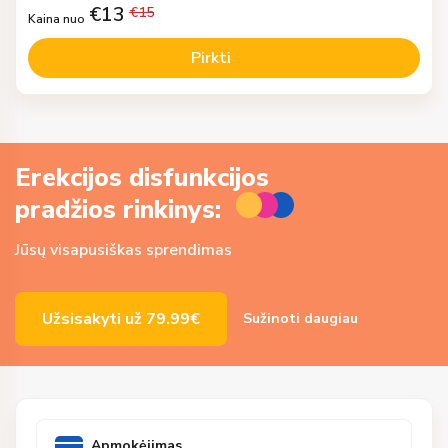
€
13
€
15
Kaina nuo
Pirkti
Erekcijos disfunkcijos
pradžios rinkinys:
Jūsų visapusiškas sprendimas
Užsisakyti už
79.99€
Sužinoti daugiau
Apmokėjimas