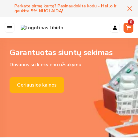
Perkate pirmą kartą? Pasinaudokite kodu -
Hello
ir
gaukite
5
%
NUOLAIDĄ
!
0
Garantuotas siuntų sekimas
Dovanos su kiekvienu užsakymu
Geriausios kainos