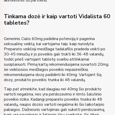
akimirkomis su partneriu.
Tinkama dozė ir kaip vartoti Vidalista 60
tabletes?
Generinis Cialis 60mg padidina potenciją ir pagerina
seksualinę veiklą, kai vartojama taip, kaip nurodyta.
Preparato veiklioji medžiaga tadalafilis pradeda veikti po
30-45 minučių ir jo poveikis gali trukti iki 36-48 valandų,
todėl prieš vartojant tabletę svarbu atitinkamai
susiplanuoti. Pirmą kartą rekomenduojama suvartoti 20mg.
Jei veikliosios medžiagos poveikis nepasireiškia,
rekomenduojama dozę padidinti iki 40mg. Vartojant šią
dozę, produkto poveikis trunka iki 48 valandų.
Taip pat atminkite, kad daugiau nei 40mg šio produkto
vartoti negalima, nes yra perdozavimo ir rimto šalutinio
poveikio rizika. Kadangi preparato poveikis trunka iki 48
valandų, naujos dozės vartoti negalima iki šio laikotarpio
pabaigos. Dažnesnis vartojimas gali sukelti perdozavimą,
kuris yra pavojingas ir žalingas jūsų sveikatai. Jūs tikrai