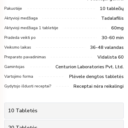
10 tablečių
Pakuotėje
Tadalafilis
Aktyvioji medžiaga
60mg
Aktyvioji medžiaga 1 tabletėje
30-60 min
Pradeda veikti po
36-48 valandas
Veiksmo laikas
Vidalista 60
Preparato pavadinimas
Centurion Laboratories Pvt. Ltd.
Gamintojas
Plėvele dengtos tabletės
Vartojimo forma
Receptai nėra reikalingi
Gydytojo išduoti receptai?
10
Tabletės
1
Pakuočių kiekis
20
Tabletės