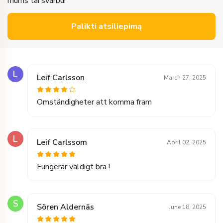
mums tai svarbu!
Palikti atsiliepimą
L
Leif Carlsson
March 27, 2025
Omständigheter att komma fram
L
Leif Carlssom
April 02, 2025
Fungerar väldigt bra !
S
Sören Aldernäs
June 18, 2025