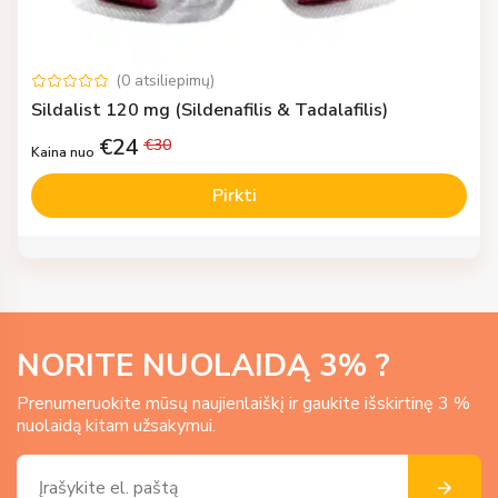
(
0
atsiliepimų
)
Sildalist 120 mg (Sildenafilis & Tadalafilis)
€
24
€
30
Kaina nuo
Pirkti
NORITE NUOLAIDĄ
3
% ?
Prenumeruokite mūsų naujienlaiškį ir gaukite išskirtinę 3 %
nuolaidą kitam užsakymui.