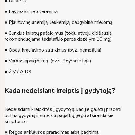
● Diabetą
● Laktozės netoleravimą
● Pjautuvinę anemiją, leukemiją, daugybinė mielomą
● Sunkius inkstų pažeidimus (tokiu atveju didžiausia
rekomenduojama tadalafilio paros dozė yra 10 mg)
● Opas, kraujavimo sutrikimus (pvz., hemofilija)
● Varpos apsigimimą (pvz., Peyronie liga)
● ŽIV / AIDS
Kada nedelsiant kreiptis į gydytoją?
Nedelsdami kreipkitės į gydytoją, kad jie galėtų pradėti
būtiną gydymą ir suteikti pagalbą, jeigu atsiranda šie
simptomai:
● Regos ar klausos praradimas arba pakitimai