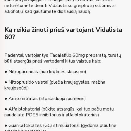
neturėtumėte derinti Vidalista su greipfrutų sultimis ar
alkoholiu, kad gautumėte didžiausią naudą.
Ką reikia žinoti prieš vartojant Vidalista
60?
Pacientai, vartojantys Tadalafilio 60mg preparatą, turėtų
būti atsargūs prieš vartodami kitus vaistus kaip:
● Nitroglicerinas (nuo krūtinės skausmo)
● Nitroprusido vaistai (plečia kraujagysles, mažina
kraujospūdį)
● Amilo nitratas (atpalaiduoja raumenis)
● Alfa blokatoriai (būkite atsargūs, kai tuo pačiu metu
naudojate PDE5 inhibitorius ir alfa blokatorius)
● Guanilatciklazės (GC) stimuliatoriai (gydoma plautinė