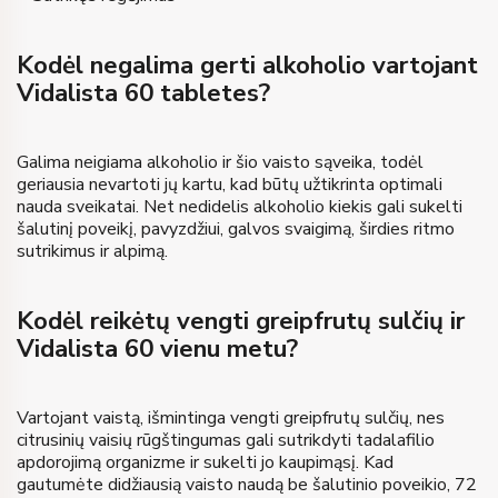
Kodėl negalima gerti alkoholio vartojant
Vidalista 60 tabletes?
Galima neigiama alkoholio ir šio vaisto sąveika, todėl
geriausia nevartoti jų kartu, kad būtų užtikrinta optimali
nauda sveikatai. Net nedidelis alkoholio kiekis gali sukelti
šalutinį poveikį, pavyzdžiui, galvos svaigimą, širdies ritmo
sutrikimus ir alpimą.
Kodėl reikėtų vengti greipfrutų sulčių ir
Vidalista 60 vienu metu?
Vartojant vaistą, išmintinga vengti greipfrutų sulčių, nes
citrusinių vaisių rūgštingumas gali sutrikdyti tadalafilio
apdorojimą organizme ir sukelti jo kaupimąsį. Kad
gautumėte didžiausią vaisto naudą be šalutinio poveikio, 72