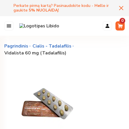
Perkate pirmą kartą? Pasinaudokite kodu -
Hello
ir
gaukite
5
%
NUOLAIDĄ
!
0
Pagrindinis
Cialis - Tadalafilis
Vidalista 60 mg (Tadalafilis)