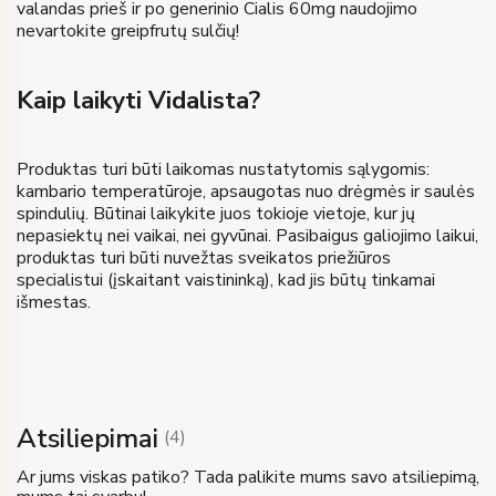
valandas prieš ir po generinio Cialis 60mg naudojimo
nevartokite greipfrutų sulčių!
Kaip laikyti Vidalista?
Produktas turi būti laikomas nustatytomis sąlygomis:
kambario temperatūroje, apsaugotas nuo drėgmės ir saulės
spindulių. Būtinai laikykite juos tokioje vietoje, kur jų
nepasiektų nei vaikai, nei gyvūnai. Pasibaigus galiojimo laikui,
produktas turi būti nuvežtas sveikatos priežiūros
specialistui (įskaitant vaistininką), kad jis būtų tinkamai
išmestas.
Atsiliepimai
(
4
)
Ar jums viskas patiko? Tada palikite mums savo atsiliepimą,