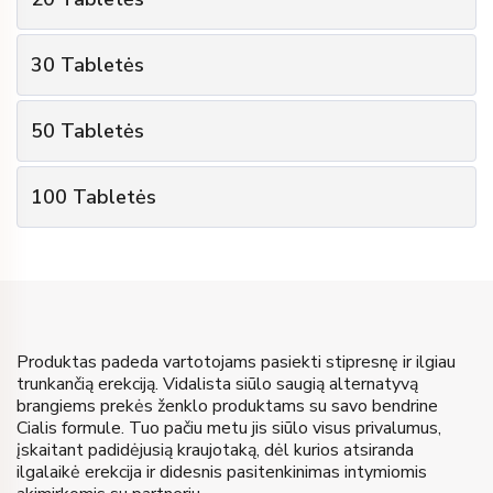
€
35
Kaina už pakuotę
2
Pakuočių kiekis
10
Tabletės
Tablečių skaičius
30
Tabletės
€
34
Kaina už pakuotę
1 Tabletės
Dovana
3
Pakuočių kiekis
20
Tabletės
Tablečių skaičius
€
35
Kaina
50
Tabletės
€
33
Kaina už pakuotę
2 Tabletės
Dovana
5
Pakuočių kiekis
30
Tabletės
Tablečių skaičius
Pirkti
€
68
Kaina
100
Tabletės
€
31
Kaina už pakuotę
3 Tabletės
Dovana
10
Pakuočių kiekis
50
Tabletės
Tablečių skaičius
Pirkti
€
99
Kaina
€
29
Kaina už pakuotę
5 Tabletės
Dovana
100
Tabletės
Tablečių skaičius
Pirkti
€
155
Kaina
10 Tabletės
Dovana
Produktas padeda vartotojams pasiekti stipresnę ir ilgiau
Pirkti
trunkančią erekciją. Vidalista siūlo saugią alternatyvą
€
290
Kaina
brangiems prekės ženklo produktams su savo bendrine
Cialis formule. Tuo pačiu metu jis siūlo visus privalumus,
Pirkti
įskaitant padidėjusią kraujotaką, dėl kurios atsiranda
ilgalaikė erekcija ir didesnis pasitenkinimas intymiomis