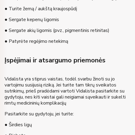
● Turite žemą / aukštą kraujospūdį
● Sergate kepenų ligomis
● Sergate akių ligomis (pvz., pigmentinis retinitas)
● Patyrėte regėjimo netekimą
Įspėjimai ir atsargumo priemonės
Vidalista yra stiprus vaistas, todėl svarbu žinoti su jo
vartojimu susijusią riziką. Jei turite tam tikrų sveikatos
sutrikimų, prieš pradėdami vartoti Vidalista pasitarkite su
gydytoju, nes kiti vaistai gali neigiamai sąveikauti ir sukelti
rimtų medicininių komplikacijų
Pasitarkite su gydytoju, jei turite:
● Širdies ligų