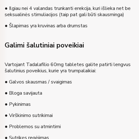
● Ilgiau nei 4 valandas trunkanti erekcija, kuri išlieka net be
seksualinės stimuliacijos (taip pat gali būti skausminga)
● Šlapimas yra kruvinas arba drumstas
Galimi šalutiniai poveikiai
Vartojant Tadalafilio 60mg tabletes galite patirti lengvus
šalutinius poveikius, kurie yra trumpalaikiai:
● Galvos skausmas / svaigimas
● Bloga savijauta
● Pykinimas
● Virškinimo sutrikimai
● Problemos su atmintimi
● Sutrikęs regėjimas