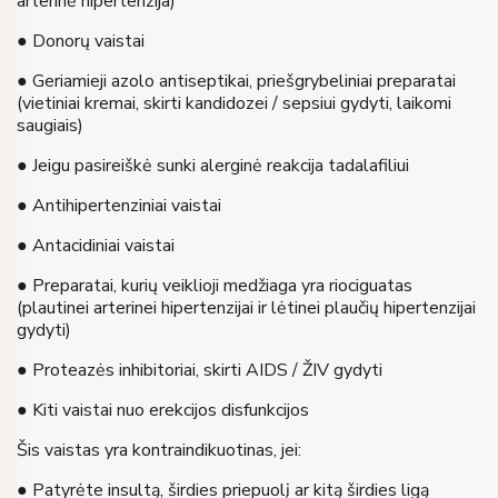
arterinė hipertenzija)
● Donorų vaistai
● Geriamieji azolo antiseptikai, priešgrybeliniai preparatai
(vietiniai kremai, skirti kandidozei / sepsiui gydyti, laikomi
saugiais)
● Jeigu pasireiškė sunki alerginė reakcija tadalafiliui
● Antihipertenziniai vaistai
● Antacidiniai vaistai
● Preparatai, kurių veiklioji medžiaga yra riociguatas
(plautinei arterinei hipertenzijai ir lėtinei plaučių hipertenzijai
gydyti)
● Proteazės inhibitoriai, skirti AIDS / ŽIV gydyti
● Kiti vaistai nuo erekcijos disfunkcijos
Šis vaistas yra kontraindikuotinas, jei:
● Patyrėte insultą, širdies priepuolį ar kitą širdies ligą