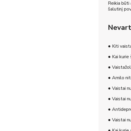
Reikia būti
šalutinį pov
Nevarto
● Kiti vaist
● Kai kurie 
● Vaistažol
● Amilo nitr
● Vaistai n
● Vaistai 
● Antidepr
● Vaistai n
● Kai kurie 