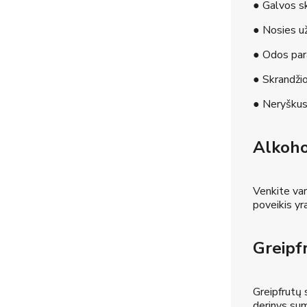
● Galvos 
● Nosies u
● Odos pa
● Skrandžio
● Neryškus
Alkoho
Venkite vart
poveikis yr
Greipfr
Greipfrutų s
derinys sum