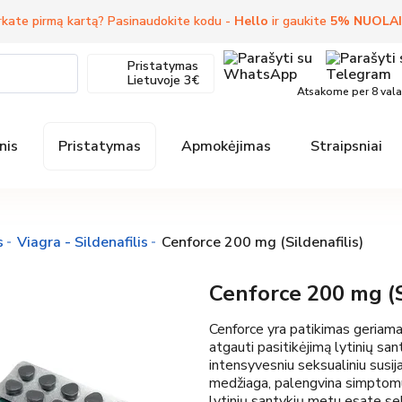
kate pirmą kartą? Pasinaudokite kodu -
Hello
ir gaukite
5
%
NUOLA
Pristatymas
Lietuvoje
3€
Atsakome per 8 val
nis
Pristatymas
Apmokėjimas
Straipsniai
s
Viagra - Sildenafilis
Cenforce 200 mg (Sildenafilis)
Cenforce 200 mg (S
Cenforce yra patikimas geriama
atgauti pasitikėjimą lytinių sa
intensyvesniu seksualiniu susijau
medžiaga, palengvina simptomus, 
lytinių santykių metu esate sek