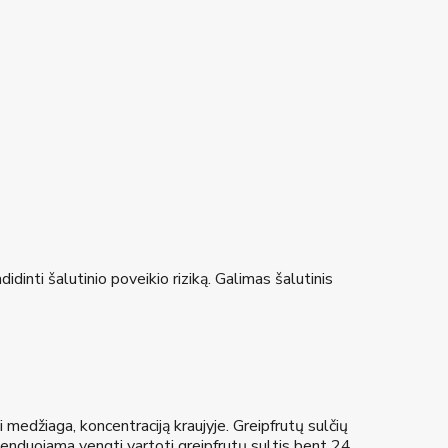
idinti šalutinio poveikio riziką. Galimas šalutinis
ji medžiaga, koncentraciją kraujyje. Greipfrutų sulčių
omenduojama vengti vartoti greipfrutų sultis bent 24