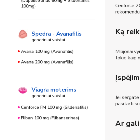
(Dapoksetinas 60mg + Sildenafilis
Cenforce 20
100mg)
rekomenduoj
Ką reik
Spedra - Avanafilis
generiniai vaistai
Milijonai v
Avana 100 mg (Avanafilis)
tokie kaip n
Avana 200 mg (Avanafilis)
Įspėji
Viagra moterims
generiniai vaistai
Jei sergate
pasitarti s
Cenforce FM 100 mg (Sildenafilis)
Fliban 100 mg (Flibanserinas)
Ar gali