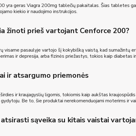
0 yra geras Viagra 200mg tablečių pakaitalas. Šias tabletes gali
amo kiekio ir naudojimo instrukcijos.
ia žinoti prieš vartojant Cenforce 200?
yrų visame pasaulyje vartojo šį kokybišką vaistą, kad sumažintų erek
erimas ir depresija, arba fizinės priežastys, tokios kaip diabetas ir
mai ir atsargumo priemonės
 širdies ir kraujagyslių ligomis, tokiomis kaip aukštas kraujospūdis
u gydytoju. Be to, šie produktai nerekomenduojami moterims ir va
 atsirasti sąveika su kitais vaistai varto