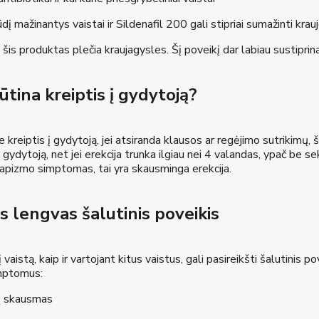
į mažinantys vaistai ir Sildenafil 200 gali stipriai sumažinti krauj
 šis produktas plečia kraujagysles. Šį poveikį dar labiau sustiprina
tina kreiptis į gydytoją?
kreiptis į gydytoją, jei atsiranda klausos ar regėjimo sutrikimų, 
į gydytoją, net jei erekcija trunka ilgiau nei 4 valandas, ypač be s
riapizmo simptomas, tai yra skausminga erekcija.
s lengvas šalutinis poveikis
 vaistą, kaip ir vartojant kitus vaistus, gali pasireikšti šalutinis 
mptomus:
 skausmas