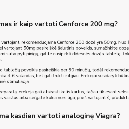
mas ir kaip vartoti Cenforce 200 mg?
 vartojant, rekomenduojama Cenforce 200 dozė yra 50mg. Nuo šios
Jei vartojant 50mg pasireiškė šalutinis poveikis, sumažinkite dozę,
i sutaupyti pinigų, galite nusipirkti didesnės dozės tabletę, tokią k
s.
o tablečių poveikis pasireiškia per 30 minučių, todėl rekomenduojam
nka 4-6 valandas, bet gali trukti ir ilgiau. Erekcijai susidaryti būt
nė stimuliacija.
eparatą, erekcija gali atsirasti kelis kartus, tačiau tik esant seksua
ius vaistus arba sergate kokia nors liga, prieš vartojant šį produ
ima kasdien vartoti analoginę Viagra?