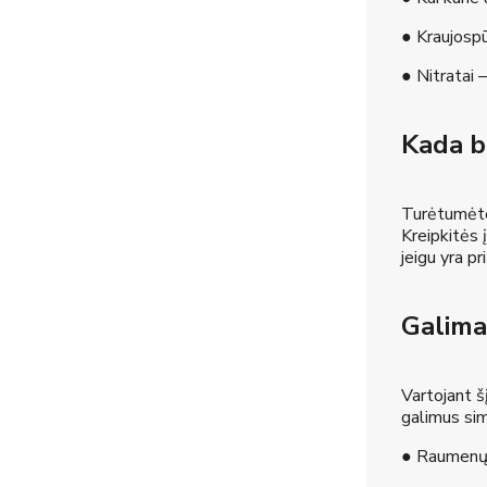
● Kraujospūd
● Nitratai –
Kada bū
Turėtumėte 
Kreipkitės 
jeigu yra p
Galima
Vartojant šį
galimus si
● Raumenų