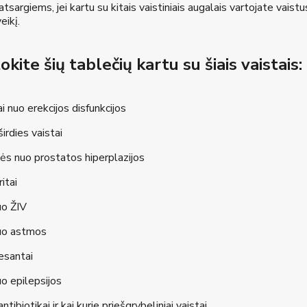
 atsargiems, jei kartu su kitais vaistiniais augalais vartojate vais
eikį.
kite šių tablečių kartu su šiais vaistais:
ai nuo erekcijos disfunkcijos
širdies vaistai
ės nuo prostatos hiperplazijos
itai
uo ŽIV
nuo astmos
esantai
uo epilepsijos
antibiotikai ir kai kurie priešgrybeliniai vaistai