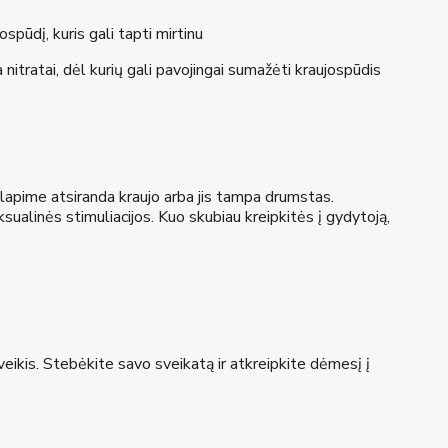
ospūdį, kuris gali tapti mirtinu
 nitratai, dėl kurių gali pavojingai sumažėti kraujospūdis
šlapime atsiranda kraujo arba jis tampa drumstas.
eksualinės stimuliacijos. Kuo skubiau kreipkitės į gydytoją,
poveikis. Stebėkite savo sveikatą ir atkreipkite dėmesį į