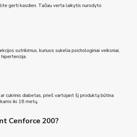
te gerti kasdien. Tačiau verta laikytis nurodyto
cijos sutrikimus, kuriuos sukelia psichologiniai veiksniai,
 hipertenzija.
 ar cukrinis diabetas, prieš vartojant šį produktą būtina
ikams iki 18 metų.
jant Cenforce 200?