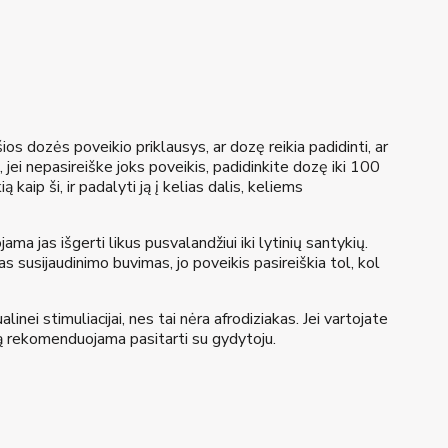
 dozės poveikio priklausys, ar dozę reikia padidinti, ar
 jei nepasireiške joks poveikis, padidinkite dozę iki 100
aip ši, ir padalyti ją į kelias dalis, keliems
a jas išgerti likus pusvalandžiui iki lytinių santykių.
inas susijaudinimo buvimas, jo poveikis pasireiškia tol, kol
linei stimuliacijai, nes tai nėra afrodiziakas. Jei vartojate
ktą rekomenduojama pasitarti su gydytoju.