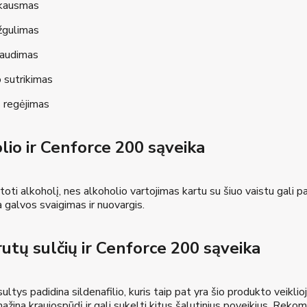
skausmas
žgulimas
raudimas
 sutrikimas
 regėjimas
lio ir Cenforce 200 sąveika
oti alkoholį, nes alkoholio vartojimas kartu su šiuo vaistu gali pad
a galvos svaigimas ir nuovargis.
utų sulčių ir Cenforce 200 sąveika
ultys padidina sildenafilio, kuris taip pat yra šio produkto veiklio
ažina kraujospūdį ir gali sukelti kitus šalutinius poveikius. Rek