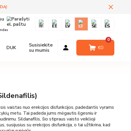
IDĄ
!
FI
EE
LV
LT
SE
ES
andas
0
Susisiekite
DUK
Prisijungti
€
0
su mumis
ildenafilis)
sis vaistas nuo erekcijos disfunkcijos, padedantis vyrams
ntykių metu. Tai padeda jums mėgautis ilgesniu ir
dinimu. Sildanafilis, šio stipraus vaisto veiklioji
susijusius su erekcijos disfunkcija, o tai užtikrina, kad
sualiai pajėgūs.