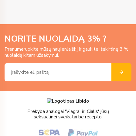
NORITE NUOLAIDĄ
3
% ?
Prenumeruokite mūsų naujienlaiškį ir gaukite išskirtinę 3 %
nuolaidą kitam užsakymui.
Prekyba analogai 'Viagra' ir 'Cialis' jūsų
seksualinei sveikatai be recepto.