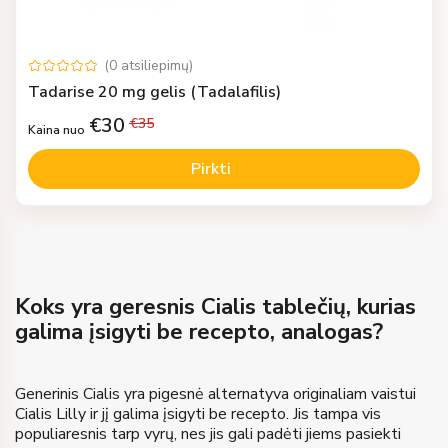
(
0
atsiliepimų
)
Tadarise 20 mg gelis (Tadalafilis)
€
30
€
35
Kaina nuo
Pirkti
Koks yra geresnis Cialis tablečių, kurias
galima įsigyti be recepto, analogas?
Generinis Cialis yra pigesnė alternatyva originaliam vaistui
Cialis Lilly ir jį galima įsigyti be recepto. Jis tampa vis
populiaresnis tarp vyrų, nes jis gali padėti jiems pasiekti