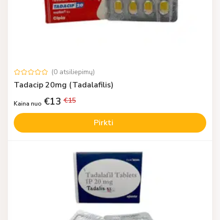
(
0
atsiliepimų
)
Tadacip 20mg (Tadalafilis)
€
13
€
15
Kaina nuo
Pirkti