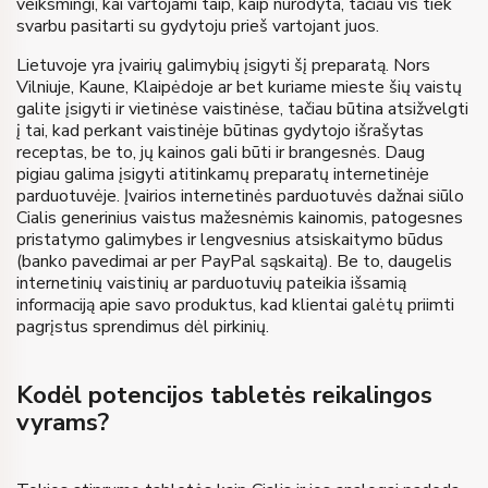
veiksmingi, kai vartojami taip, kaip nurodyta, tačiau vis tiek
svarbu pasitarti su gydytoju prieš vartojant juos.
Lietuvoje yra įvairių galimybių įsigyti šį preparatą. Nors
Vilniuje, Kaune, Klaipėdoje ar bet kuriame mieste šių vaistų
galite įsigyti ir vietinėse vaistinėse, tačiau būtina atsižvelgti
į tai, kad perkant vaistinėje būtinas gydytojo išrašytas
receptas, be to, jų kainos gali būti ir brangesnės. Daug
pigiau galima įsigyti atitinkamų preparatų internetinėje
parduotuvėje. Įvairios internetinės parduotuvės dažnai siūlo
Cialis generinius vaistus mažesnėmis kainomis, patogesnes
pristatymo galimybes ir lengvesnius atsiskaitymo būdus
(banko pavedimai ar per PayPal sąskaitą). Be to, daugelis
internetinių vaistinių ar parduotuvių pateikia išsamią
informaciją apie savo produktus, kad klientai galėtų priimti
pagrįstus sprendimus dėl pirkinių.
Kodėl potencijos tabletės reikalingos
vyrams?