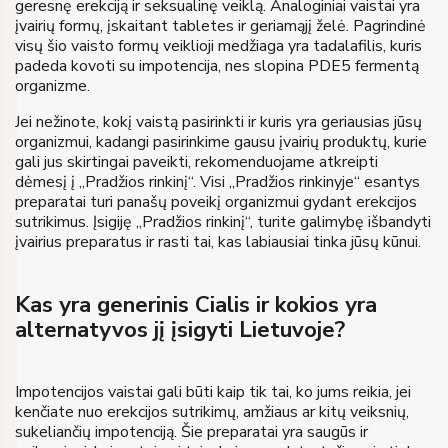
geresnę erekciją ir seksualinę veiklą. Analoginiai vaistai yra
įvairių formų, įskaitant tabletes ir geriamąjį želė. Pagrindinė
visų šio vaisto formų veiklioji medžiaga yra tadalafilis, kuris
padeda kovoti su impotencija, nes slopina PDE5 fermentą
organizme.
Jei nežinote, kokį vaistą pasirinkti ir kuris yra geriausias jūsų
organizmui, kadangi pasirinkime gausu įvairių produktų, kurie
gali jus skirtingai paveikti, rekomenduojame atkreipti
dėmesį į „Pradžios rinkinį“. Visi „Pradžios rinkinyje“ esantys
preparatai turi panašų poveikį organizmui gydant erekcijos
sutrikimus. Įsigiję „Pradžios rinkinį“, turite galimybę išbandyti
įvairius preparatus ir rasti tai, kas labiausiai tinka jūsų kūnui.
Kas yra generinis Cialis ir kokios yra
alternatyvos jį įsigyti Lietuvoje?
Impotencijos vaistai gali būti kaip tik tai, ko jums reikia, jei
kenčiate nuo erekcijos sutrikimų, amžiaus ar kitų veiksnių,
sukeliančių impotenciją. Šie preparatai yra saugūs ir