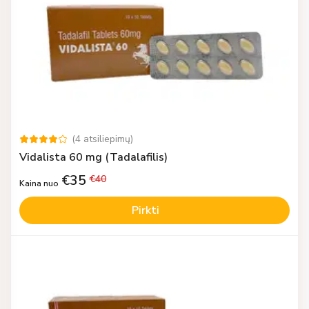
(
4
atsiliepimų
)
Vidalista 60 mg (Tadalafilis)
€
35
€
40
Kaina nuo
Pirkti