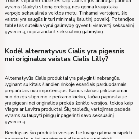
Tokios stiprumo tabletės kaip Cialis ir jos analogai padeda
vyrams išlaikyti stiprią erekciją, nes gerina kraujotaką
varpoje seksualinės veiklos metu. Tinkamai vartojant, šie
vaistai yra saugūs ir turi minimalų šalutinį poveikį. Potencijos
tabletės suteikia vyrui galimybę gyventi visavertį seksualinį
gyvenimą, neprarandant seksualinių galimybių.
Kodėl alternatyvus Cialis yra pigesnis
nei originalus vaistas Cialis Lilly?
Alternatyvūs Cialis produktai yra palyginti nebrangūs,
lyginant su kitais šiandien rinkoje esančiais parduodamais
preparatais nuo impotencijos. Kainos skiriasi priklausomai
nuo dozės stiprumo ir perkamo kiekio, tačiau paprastai jie
yra pigesni nei originalios prekės ženklo versijos, tokios kaip
Viagra ar Levitra produktai. Šių tablečių vartojimas padeda
vyrams sutaupyti pinigų ir pagerinti savo seksualinį
gyvenimą.
Bendrąsias šio produkto versijas Lietuvoje galima nusipirkti
be recepto, o tai yra pigesnė alternatyva nei pirkti