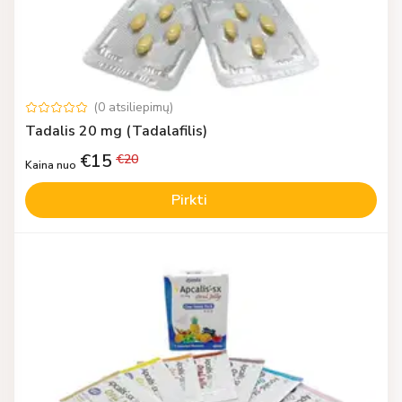
(
0
atsiliepimų
)
Tadalis 20 mg (Tadalafilis)
€
15
€
20
Kaina nuo
Pirkti