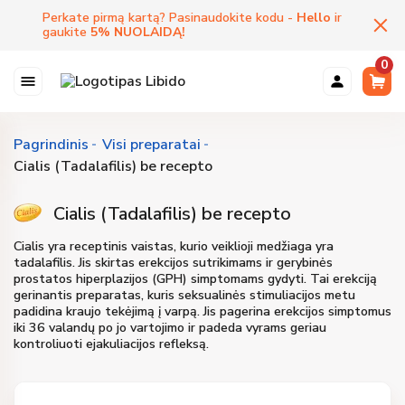
Perkate pirmą kartą? Pasinaudokite kodu -
Hello
ir
gaukite
5
%
NUOLAIDĄ
!
0
Pagrindinis
Visi preparatai
Cialis (Tadalafilis) be recepto
Cialis (Tadalafilis) be recepto
Cialis yra receptinis vaistas, kurio veiklioji medžiaga yra
tadalafilis. Jis skirtas erekcijos sutrikimams ir gerybinės
prostatos hiperplazijos (GPH) simptomams gydyti. Tai erekciją
gerinantis preparatas, kuris seksualinės stimuliacijos metu
padidina kraujo tekėjimą į varpą. Jis pagerina erekcijos simptomus
iki 36 valandų po jo vartojimo ir padeda vyrams geriau
kontroliuoti ejakuliacijos refleksą.