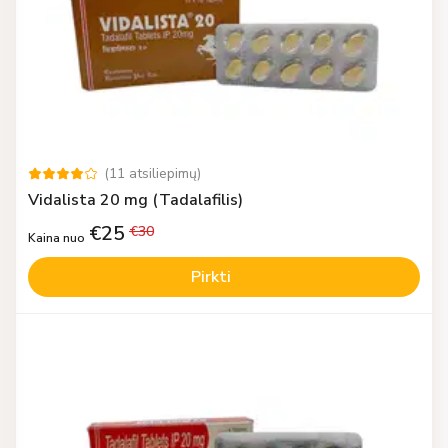
(
11
atsiliepimų
)
Vidalista 20 mg (Tadalafilis)
€
25
€
30
Kaina nuo
Pirkti