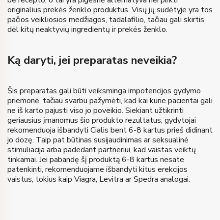
originalius prekės ženklo produktus. Visų jų sudėtyje yra tos
pačios veikliosios medžiagos, tadalafilio, tačiau gali skirtis
dėl kitų neaktyvių ingredientų ir prekės ženklo.
Ką daryti, jei preparatas neveikia?
Šis preparatas gali būti veiksminga impotencijos gydymo
priemonė, tačiau svarbu pažymėti, kad kai kurie pacientai gali
ne iš karto pajusti viso jo poveikio. Siekiant užtikrinti
geriausius įmanomus šio produkto rezultatus, gydytojai
rekomenduoja išbandyti Cialis bent 6-8 kartus prieš didinant
jo dozę. Taip pat būtinas susijaudinimas ar seksualinė
stimuliacija arba padedant partneriui, kad vaistas veiktų
tinkamai. Jei pabandę šį produktą 6-8 kartus nesate
patenkinti, rekomenduojame išbandyti kitus erekcijos
vaistus, tokius kaip Viagra, Levitra ar Spedra analogai.