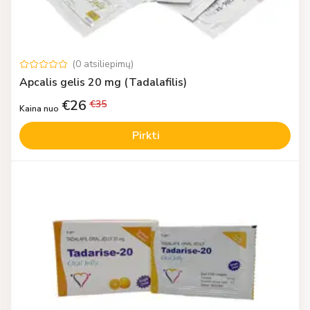
(
0
atsiliepimų
)
Apcalis gelis 20 mg (Tadalafilis)
€
26
€
35
Kaina nuo
Pirkti