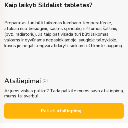
Kaip laikyti Sildalist tabletes?
Preparatas turi būti laikomas kambario temperatūroje,
atokiau nuo tiesioginių saulės spindulių ir šilumos šaltinių
(pvz., radiatorių). Jis taip pat visada turi būti laikomas
vaikams ir gyvūnams nepasiekiamoje, saugioje talpykloje,
kurios jie negali lengvai atidaryti, siekiant užtikrinti saugumą.
Atsiliepimai
(
0
)
Ar jums viskas patiko? Tada palikite mums savo atsiliepimą,
mums tai svarbu!
Palikti atsiliepimą