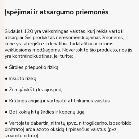
Įspėjimai ir atsargumo priemonės
Sildalist 120 yra veiksmingas vaistas, kurį reikia vartoti
atsargiai. Šis produktas nerekomenduojamas žmonėms,
kurie yra alergiški sildenafiliui, tadalafiliui ar kitoms
veikliosioms medžiagoms. Nevartokite šio produkto, nes jis
yra kontraindikuotinas, jei turite:
● Širdies priepuolio riziką
● Insulto riziką
● Žemą/aukštą kraujospūdį
● Krūtinės anginą ir vartojate atitinkamus vaistus
● Bet kokią kitą širdies ir kepenų ligą
● Vartojate dabartinį nitratų (pvz., nitroglicerino, izosorbido
dinitrato) arba azoto oksidą tirpinančius vaistus (pvz.,
izoamilo nitrito)