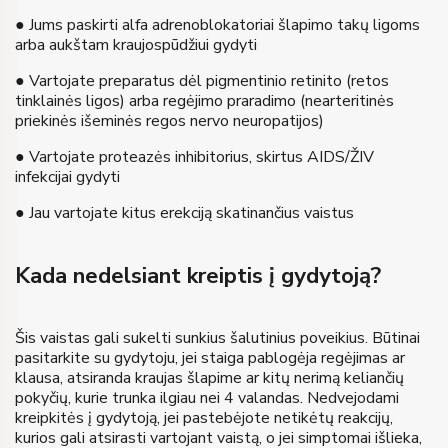
● Jums paskirti alfa adrenoblokatoriai šlapimo takų ligoms
arba aukštam kraujospūdžiui gydyti
● Vartojate preparatus dėl pigmentinio retinito (retos
tinklainės ligos) arba regėjimo praradimo (nearteritinės
priekinės išeminės regos nervo neuropatijos)
● Vartojate proteazės inhibitorius, skirtus AIDS/ŽIV
infekcijai gydyti
● Jau vartojate kitus erekciją skatinančius vaistus
Kada nedelsiant kreiptis į gydytoją?
Šis vaistas gali sukelti sunkius šalutinius poveikius. Būtinai
pasitarkite su gydytoju, jei staiga pablogėja regėjimas ar
klausa, atsiranda kraujas šlapime ar kitų nerimą keliančių
pokyčių, kurie trunka ilgiau nei 4 valandas. Nedvejodami
kreipkitės į gydytoją, jei pastebėjote netikėtų reakcijų,
kurios gali atsirasti vartojant vaistą, o jei simptomai išlieka,