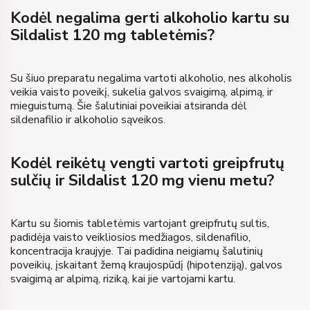
Kodėl negalima gerti alkoholio kartu su
Sildalist 120 mg tabletėmis?
Su šiuo preparatu negalima vartoti alkoholio, nes alkoholis
veikia vaisto poveikį, sukelia galvos svaigimą, alpimą, ir
mieguistumą. Šie šalutiniai poveikiai atsiranda dėl
sildenafilio ir alkoholio sąveikos.
Kodėl reikėtų vengti vartoti greipfrutų
sulčių ir Sildalist 120 mg vienu metu?
Kartu su šiomis tabletėmis vartojant greipfrutų sultis,
padidėja vaisto veikliosios medžiagos, sildenafilio,
koncentracija kraujyje. Tai padidina neigiamų šalutinių
poveikių, įskaitant žemą kraujospūdį (hipotenziją), galvos
svaigimą ar alpimą, riziką, kai jie vartojami kartu.