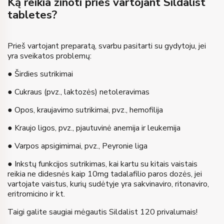
Ką reikia žinoti prieš vartojant Sildalist
tabletes?
Prieš vartojant preparatą, svarbu pasitarti su gydytoju, jei
yra sveikatos problemų:
● Širdies sutrikimai
● Cukraus (pvz., laktozės) netoleravimas
● Opos, kraujavimo sutrikimai, pvz., hemofilija
● Kraujo ligos, pvz., pjautuvinė anemija ir leukemija
● Varpos apsigimimai, pvz., Peyronie liga
● Inkstų funkcijos sutrikimas, kai kartu su kitais vaistais
reikia ne didesnės kaip 10mg tadalafilio paros dozės, jei
vartojate vaistus, kurių sudėtyje yra sakvinaviro, ritonaviro,
eritromicino ir kt.
Taigi galite saugiai mėgautis Sildalist 120 privalumais!