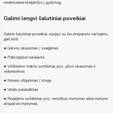
nedelsdami kreipkitės į gydytoją.
Galimi lengvi šalutiniai poveikiai
Galimi šalutiniai poveikiai, susijęs su šio preparato vartojimu,
gali būti:
● Galvos skausmas / svaigimas
● Pablogėjusi savijauta
● Virškinimo trakto sutrikimai, pvz., pilvo skausmas ir
viduriavimas
● Nosies užgulimas / sloga
● Veido paraudimas
● Regėjimo sutrikimai, pvz., neryškus matymas arba mėlyno
atspalvio matymas.