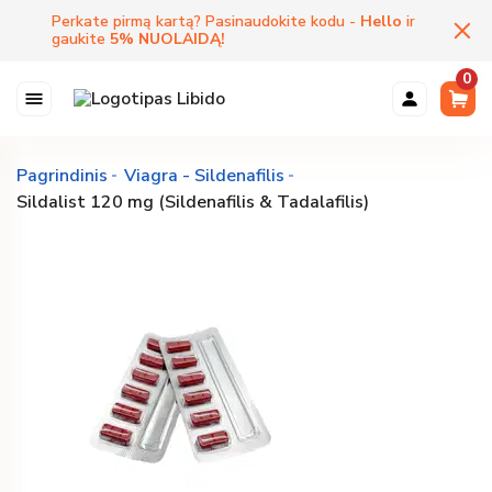
Perkate pirmą kartą? Pasinaudokite kodu -
Hello
ir
gaukite
5
%
NUOLAIDĄ
!
0
Pagrindinis
Viagra - Sildenafilis
Sildalist 120 mg (Sildenafilis & Tadalafilis)