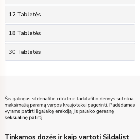
1
Pakuočių kiekis
12
Tabletės
€
24
Kaina už pakuotę
2
Pakuočių kiekis
6
Tabletės
Tablečių skaičius
18
Tabletės
€
23
Kaina už pakuotę
-
Dovana
3
Pakuočių kiekis
12
Tabletės
Tablečių skaičius
€
24
Kaina
30
Tabletės
€
22
Kaina už pakuotę
1 Tabletės
Dovana
5
Pakuočių kiekis
18
Tabletės
Tablečių skaičius
Pirkti
€
46
Kaina
€
21
Kaina už pakuotę
2 Tabletės
Dovana
30
Tabletės
Tablečių skaičius
Pirkti
€
66
Kaina
3 Tabletės
Dovana
Šis galingas sildenafilio citrato ir tadalafilio derinys suteikia
Pirkti
maksimalią paramą varpos kraujotakai pagerinti. Padėdamas
€
105
Kaina
vyrams patirti ilgalaikę erekciją, jis palaiko geresnę
seksualinę patirtį.
Pirkti
Tinkamos dozės ir kaip vartoti Sildalist