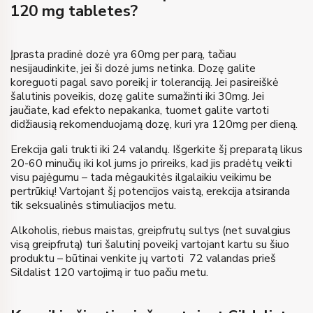
120 mg tabletes?
Įprasta pradinė dozė yra 60mg per parą, tačiau
nesijaudinkite, jei ši dozė jums netinka. Dozę galite
koreguoti pagal savo poreikį ir toleranciją. Jei pasireiškė
šalutinis poveikis, dozę galite sumažinti iki 30mg. Jei
jaučiate, kad efekto nepakanka, tuomet galite vartoti
didžiausią rekomenduojamą dozę, kuri yra 120mg per dieną.
Erekcija gali trukti iki 24 valandų. Išgerkite šį preparatą likus
20-60 minučių iki kol jums jo prireiks, kad jis pradėtų veikti
visu pajėgumu – tada mėgaukitės ilgalaikiu veikimu be
pertrūkių! Vartojant šį potencijos vaistą, erekcija atsiranda
tik seksualinės stimuliacijos metu.
Alkoholis, riebus maistas, greipfrutų sultys (net suvalgius
visą greipfrutą) turi šalutinį poveikį vartojant kartu su šiuo
produktu – būtinai venkite jų vartoti 72 valandas prieš
Sildalist 120 vartojimą ir tuo pačiu metu.