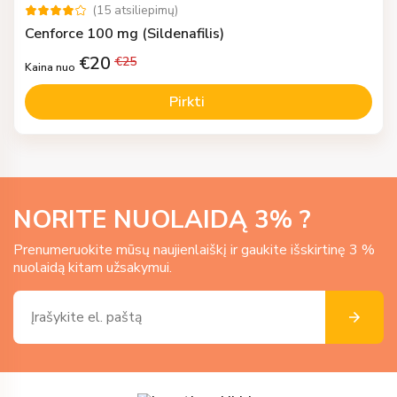
(
15
atsiliepimų
)
Cenforce 100 mg (Sildenafilis)
€
20
€
25
Kaina nuo
Pirkti
NORITE NUOLAIDĄ
3
% ?
Prenumeruokite mūsų naujienlaiškį ir gaukite išskirtinę 3 %
nuolaidą kitam užsakymui.