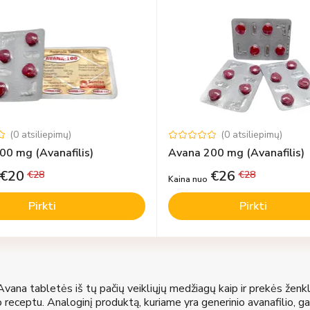
(
0
atsiliepimų
)
(
0
atsiliepimų
)
00 mg (Avanafilis)
Avana 200 mg (Avanafilis)
€
20
€
26
€
28
€
28
Kaina nuo
Pirkti
Pirkti
vana tabletės iš tų pačių veikliųjų medžiagų kaip ir prekės ženklo 
 receptu. Analoginį produktą, kuriame yra generinio avanafilio, gal