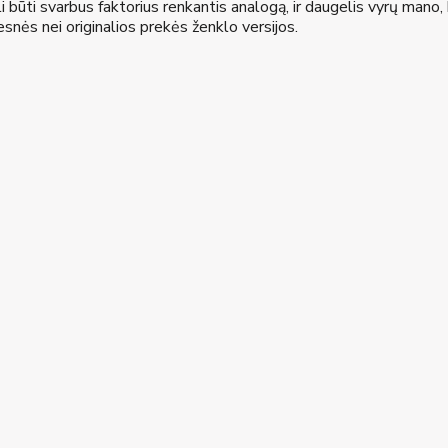
li būti svarbus faktorius renkantis analogą, ir daugelis vyrų mano
nės nei originalios prekės ženklo versijos.