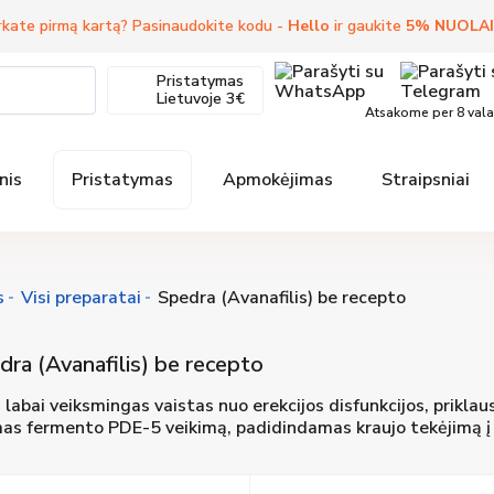
kate pirmą kartą? Pasinaudokite kodu -
Hello
ir gaukite
5
%
NUOLA
Pristatymas
Lietuvoje
3€
Atsakome per 8 val
nis
Pristatymas
Apmokėjimas
Straipsniai
s
Visi preparatai
Spedra (Avanafilis) be recepto
dra (Avanafilis) be recepto
labai veiksmingas vaistas nuo erekcijos disfunkcijos, priklausa
s fermento PDE-5 veikimą, padidindamas kraujo tekėjimą į va