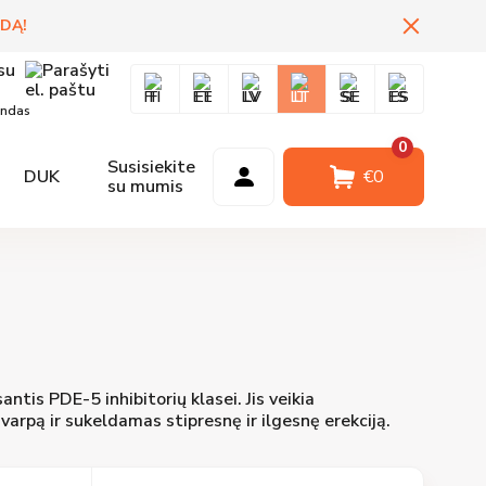
IDĄ
!
FI
EE
LV
LT
SE
ES
andas
0
Susisiekite
DUK
Prisijungti
€
0
su mumis
ntis PDE-5 inhibitorių klasei. Jis veikia
rpą ir sukeldamas stipresnę ir ilgesnę erekciją.