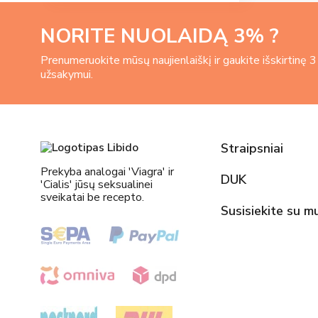
NORITE NUOLAIDĄ
3
% ?
Prenumeruokite mūsų naujienlaiškį ir gaukite išskirtinę 
užsakymui.
Straipsniai
Prekyba analogai 'Viagra' ir
DUK
'Cialis' jūsų seksualinei
sveikatai be recepto.
Susisiekite su m