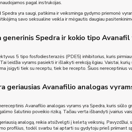
i naudojamos pagal instrukcijas.
d Spedra yra saugi, patikima ir veiksminga gydymo priemonė vyram
itikėjimą savo seksualine veikla ir mėgautis daugiau pasitenkinim
 generinis Spedra ir kokio tipo Avanafil
ektyvus 5 tipo fosfodiesterazės (PDE5) inhibitorius, kuris pirmia
Tai leidžia vyrams pasiekti ir išlaikyti erekciją ilgiau. Vaistai, kur
ima įsigyti tiek su receptu, tiek be recepto. Šiuos nereceptinius va
a geriausias Avanafilio analogas vyrams,
nereceptinis Avanafilio analogas vyrams yra Spedra, kuris siūlo gr
alimo šalutinio poveikio riziką. Tačiau verta išbandyti įvairius va
riausią analogą, reikia atsižvelgti į keletą veiksnių. Pavyzdžiui, ski
o profilius, todėl svarbu tai aptarti su gydytoju prieš priimant sp