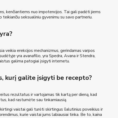
s, kenčiantiems nuo impotencijos. Tai gali padėti jiems
o teikiančiu seksualiniu gyvenimu su savo partneriu.
 yra?
usia veikia erekcijos mechanizmus, gerindamas varpos
ių sudėtyje yra avanafilio, yra Spedra, Avana ir Stendra,
istus galima patogiai įsigyti internetu.
 kurį galite įsigyti be recepto?
eitus rezultatus ir vartojamas tik kartą per dieną, kad
istus, kad rastumėte sau tinkamiausią.
rtingi vaistai gali turėti skirtingus šalutinius poveikius ir
rendimus, kurie vaistai jums labiausiai tinka. Be to, kaina