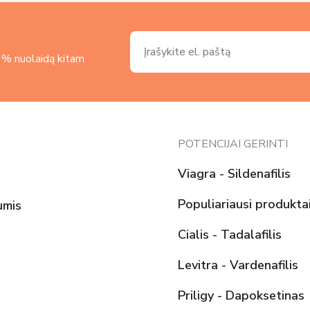
3 % nuolaidą kitam
POTENCIJAI GERINTI
Viagra - Sildenafilis
Populiariausi produkta
umis
Cialis - Tadalafilis
Levitra - Vardenafilis
Priligy - Dapoksetinas