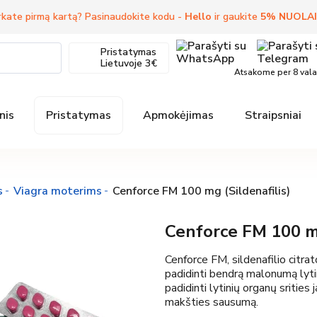
kate pirmą kartą? Pasinaudokite kodu -
Hello
ir gaukite
5
%
NUOLA
Pristatymas
Lietuvoje
3€
Atsakome per 8 val
nis
Pristatymas
Apmokėjimas
Straipsniai
s
Viagra moterims
Cenforce FM 100 mg (Sildenafilis)
Cenforce FM 100 mg
Cenforce FM, sildenafilio citra
padidinti bendrą malonumą lyti
padidinti lytinių organų srities 
makšties sausumą.