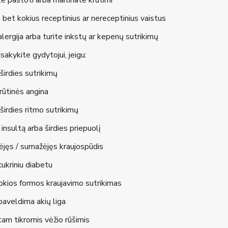
e pastoti arba maitinate krūtimi
 bet kokius receptinius ar nereceptinius vaistus
lergija arba turite inkstų ar kepenų sutrikimų
sakykite gydytojui, jeigu:
širdies sutrikimų
rūtinės angina
širdies ritmo sutrikimų
insultą arba širdies priepuolį
ėjęs / sumažėjęs kraujospūdis
ukriniu diabetu
okios formos kraujavimo sutrikimas
aveldima akių liga
am tikromis vėžio rūšimis