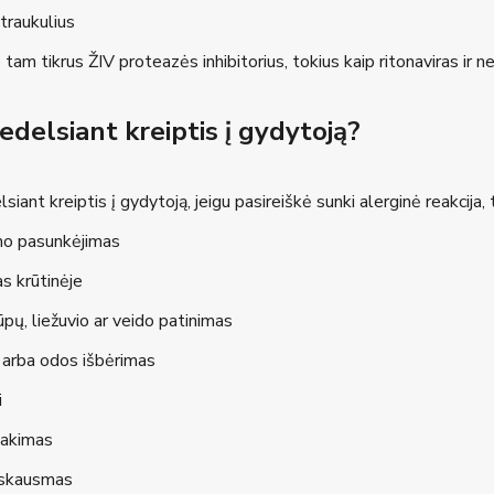
 traukulius
tam tikrus ŽIV proteazės inhibitorius, tokius kaip ritonaviras ir ne
delsiant kreiptis į gydytoją?
siant kreiptis į gydytoją, jeigu pasireiškė sunki alerginė reakcija, 
o pasunkėjimas
s krūtinėje
ūpų, liežuvio ar veido patinimas
 arba odos išbėrimas
i
lakimas
 skausmas