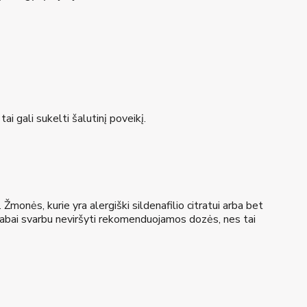
ai gali sukelti šalutinį poveikį.
 Žmonės, kurie yra alergiški sildenafilio citratui arba bet
 Labai svarbu neviršyti rekomenduojamos dozės, nes tai