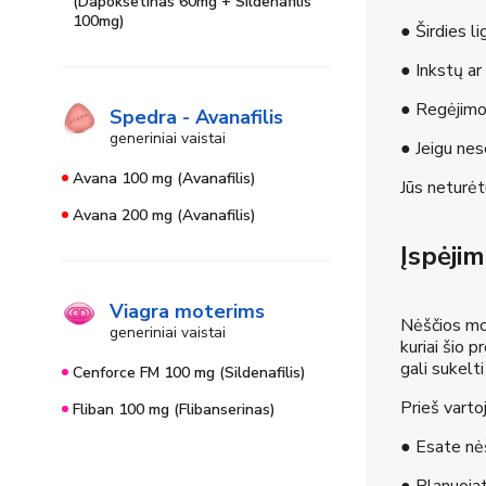
(Dapoksetinas 60mg + Sildenafilis
100mg)
● Širdies l
● Inkstų ar
● Regėjimo
Spedra - Avanafilis
generiniai vaistai
● Jeigu nes
Avana 100 mg (Avanafilis)
Jūs neturėt
Avana 200 mg (Avanafilis)
Įspėji
Viagra moterims
Nėščios mot
generiniai vaistai
kuriai šio 
gali sukelti
Cenforce FM 100 mg (Sildenafilis)
Prieš varto
Fliban 100 mg (Flibanserinas)
● Esate nė