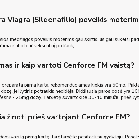
a Viagra (Sildenafilio) poveikis moteri
osios medžiagos poveikis moterims gali skirtis. Jis gali sukelti p
trumą ir libido ar seksualinį potraukį.
mas ir kaip vartoti Cenforce FM vaistą?
į preparatą pirmą kartą, rekomenduojamas kiekis yra 50mg. Prikla
 dozę, jei lytinis potraukis nedidėja. Didžiausia paros dozė yra 10
esnę - 25mg dozę. Tabletę suvartokite 30-40 minučių prieš lyti
ia žinoti prieš vartojant Cenforce FM?
dami vaistą pirmą kartą, turėtumėte pasitarti su gydytoju. Pasakyki