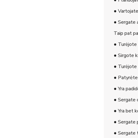
● Planuojat
● Vartojate
● Sergate a
Taip pat pa
● Turėjote 
● Sirgote k
● Turėjote 
● Patyrėte 
● Yra padid
● Sergate c
● Yra bet k
● Sergate p
● Sergate t