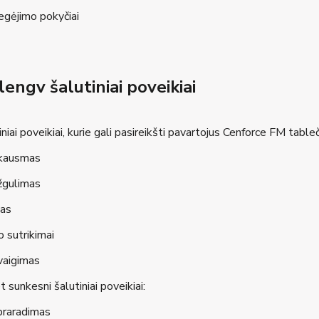
egėjimo pokyčiai
lengv šalutiniai poveikiai
niai poveikiai, kurie gali pasireikšti pavartojus Cenforce FM tableč
skausmas
žgulimas
mas
o sutrikimai
vaigimas
 sunkesni šalutiniai poveikiai:
praradimas