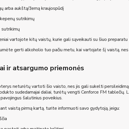
igų arba aukštą/žemą kraujospūdį
 kepenų sutrikimų
 sutrikimų
eniai vartojote kitų vaistų, kurie gali sąveikauti su šiuo preparatu
umėte gerti alkoholio tuo pačiu metu, kai vartojate šį vaistą, nes t
mai ir atsargumo priemonės
erys neturėtų vartoti šio vaisto, nes jis gali sukelti persileidimą.
produkto sudedamajai daliai, turėtų vengti Cenforce FM tablečių.
 pavojingus šalutinius poveikius.
jant vaistą pirmą kartą, turite informuoti savo gydytoją, jeigu:
ščia