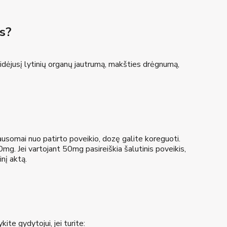
ms?
adidėjusį lytinių organų jautrumą, makšties drėgnumą,
usomai nuo patirto poveikio, dozę galite koreguoti.
0mg. Jei vartojant 50mg pasireiškia šalutinis poveikis,
nį aktą.
te gydytojui, jei turite: