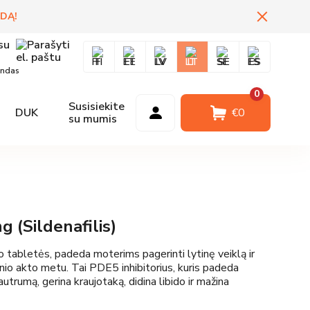
IDĄ
!
FI
EE
LV
LT
SE
ES
andas
0
Susisiekite
DUK
Prisijungti
€
0
su mumis
 (Sildenafilis)
to tabletės, padeda moterims pagerinti lytinę veiklą ir
nio akto metu. Tai PDE5 inhibitorius, kuris padeda
jautrumą, gerina kraujotaką, didina libido ir mažina