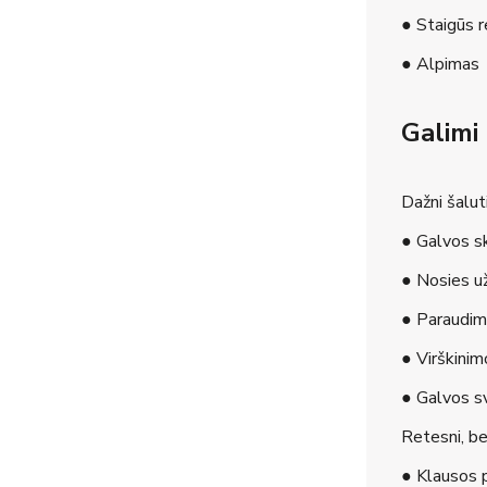
● Staigūs r
● Alpimas
Galimi 
Dažni šaluti
● Galvos 
● Nosies u
● Paraudi
● Virškinim
● Galvos s
Retesni, bet
● Klausos 