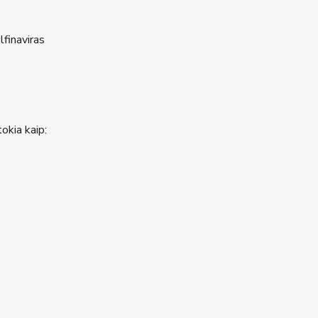
lfinaviras
tokia kaip: