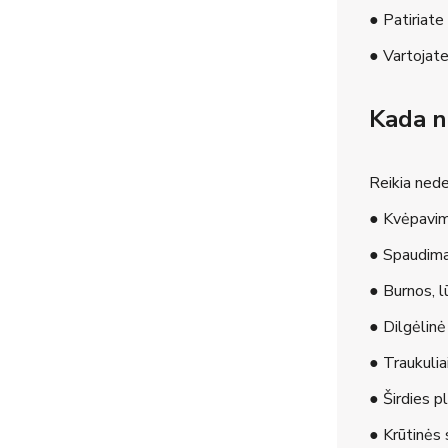
● Patiriate
● Vartojate 
Kada ne
Reikia nedel
● Kvėpavim
● Spaudima
● Burnos, l
● Dilgėlinė
● Traukulia
● Širdies p
● Krūtinės