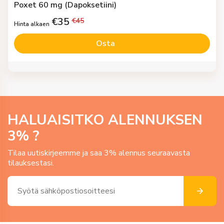
Poxet 60 mg (Dapoksetiini)
€
35
€
45
Hinta alkaen
Osta
HALUAISITKO ALENNUKSEN
3
% ?
Tilaa uutiskirjeemme ja saa 3% alennus seuraavasta
tilauksestasi.