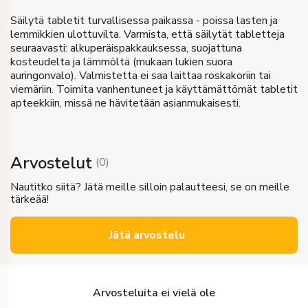
Säilytä tabletit turvallisessa paikassa - poissa lasten ja
lemmikkien ulottuvilta. Varmista, että säilytät tabletteja
seuraavasti: alkuperäispakkauksessa, suojattuna
kosteudelta ja lämmöltä (mukaan lukien suora
auringonvalo). Valmistetta ei saa laittaa roskakoriin tai
viemäriin. Toimita vanhentuneet ja käyttämättömät tabletit
apteekkiin, missä ne hävitetään asianmukaisesti.
Arvostelut
(
0
)
Nautitko siitä? Jätä meille silloin palautteesi, se on meille
tärkeää!
Jätä arvostelu
Arvosteluita ei vielä ole