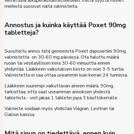
verrattuna alkuperäisvalmisteeseen, mistä syystä monet
miehistä suosivat näitä valmisteita.
Annostus ja kuinka käyttää Poxet 90mg
tabletteja?
Suositeltu annos tätä geneeristä Poxet dapoxetiini 90mg
valmistetta on 30-60 mg päivässä. Ota haluttu määrä
ruoan tai vesilasillisen kera 30-60 minuuttia ennen
yhdyntää. Lääkkeen vaikutuksen kesto on noin 3-5 tuntia.
Valmistetta ei saa ottaa useammin kuin kerran 24 tunnissa.
Lääkkeen suurempi vaikuttavan aineen määrä, 90mg,
tarkoittaa, että saat useamman annoksen yhdestä
tabletista - voit jakaa 1 tabletin jopa 3 käyttökerralle.
Valmiste voidaan myös yhdistää Viagran, Levitran tai
Cialisin kanssa.
Mitä sinun on tiedettävä, ennen kuin