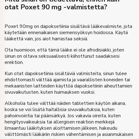
otat Poxet 90 mg -valmistetta?
Poxet 90mg on dapoksetiinia sisältävä lääkevalmiste, jota
käytetään ennenaikaisen siemensyöksyn hoidossa. Käytä
lääkettä vain, jos aiot harrastaa seksiä.
Ota huomioon, että tämä lääke ei ole afrodisiakki, joten
sinun on oltava seksuaalisesti kiihottunut saadaksesi
erektion.
Kun otat dapoksetiinia sisältäviä valmisteita, sinun tulee
ehdottomasti välttää ajamista ja vaarallisten koneiden tai
mekaanisten laitteiden käyttöä dapoksetiinin aiheuttamien
sivuvaikutusten, kuten huimauksen vuoksi.
Alkoholia tulee välttää näiden tablettien käytön aikana,
koska se voi lisätä haitallisia sivuvaikutuksia, kuten
pahoinvointia tai päänsärkyä. Jos vakavia oireita, kuten
hengitysvaikeuksia tai allergisen reaktion merkkejä
ilmaantuu lääkityksen aloittamisen jälkeen, hakeudu
välittömästi lääkäriin riskien vähentämisen ja asianmukaisen