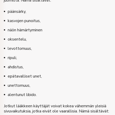
juomista. Nämä sisältävät:
päänsärky,
kasvojen punoitus,
näön hämärtyminen
oksentelu,
levottomuus,
ripuli,
ahdistus,
epätavalliset unet,
unettomuus,
alentunut libido.
Jotkut lääkkeen käyttäjät voivat kokea vähemmän yleisiä
sivuvaikutuksia, jotka eivät ole vaarallisia. Nämä sisältävät: