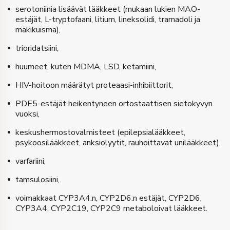
serotoniinia lisäävät lääkkeet (mukaan lukien MAO-
estäjät, L-tryptofaani, litium, lineksolidi, tramadoli ja
mäkikuisma),
trioridatsiini,
huumeet, kuten MDMA, LSD, ketamiini,
HIV-hoitoon määrätyt proteaasi-inhibiittorit,
PDE5-estäjät heikentyneen ortostaattisen sietokyvyn
vuoksi,
keskushermostovalmisteet (epilepsialääkkeet,
psykoosilääkkeet, anksiolyytit, rauhoittavat unilääkkeet),
varfariini,
tamsulosiini,
voimakkaat CYP3A4:n, CYP2D6:n estäjät, CYP2D6,
CYP3A4, CYP2C19, CYP2C9 metaboloivat lääkkeet.