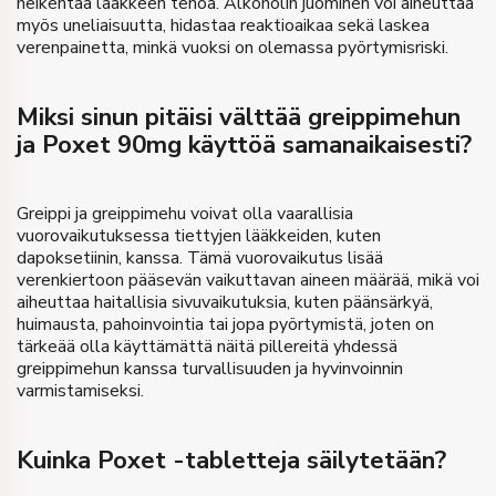
heikentää lääkkeen tehoa. Alkoholin juominen voi aiheuttaa
myös uneliaisuutta, hidastaa reaktioaikaa sekä laskea
verenpainetta, minkä vuoksi on olemassa pyörtymisriski.
Miksi sinun pitäisi välttää greippimehun
ja Poxet 90mg käyttöä samanaikaisesti?
Greippi ja greippimehu voivat olla vaarallisia
vuorovaikutuksessa tiettyjen lääkkeiden, kuten
dapoksetiinin, kanssa. Tämä vuorovaikutus lisää
verenkiertoon pääsevän vaikuttavan aineen määrää, mikä voi
aiheuttaa haitallisia sivuvaikutuksia, kuten päänsärkyä,
huimausta, pahoinvointia tai jopa pyörtymistä, joten on
tärkeää olla käyttämättä näitä pillereitä yhdessä
greippimehun kanssa turvallisuuden ja hyvinvoinnin
varmistamiseksi.
Kuinka Poxet -tabletteja säilytetään?