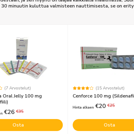
udestaan, ja sen myynti on laajaa kaikkialla maailmassa, Suom
o 30 minuutin kuluttua valmisteen nauttimisesta, se on erity
(
7
Arvostelut
)
(
15
Arvostelut
)
 Oral Jelly 100 mg
Cenforce 100 mg (Sildenafii
iili)
€
20
€
25
Hinta alkaen
€
26
€
35
en
Osta
Osta