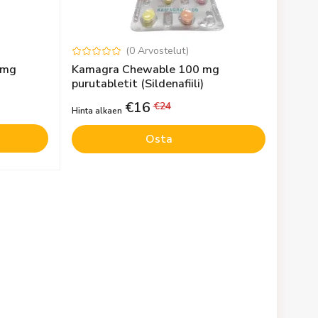
(
0
Arvostelut
)
 mg
Kamagra Chewable 100 mg
purutabletit (Sildenafiili)
€
16
€
24
Hinta alkaen
Osta