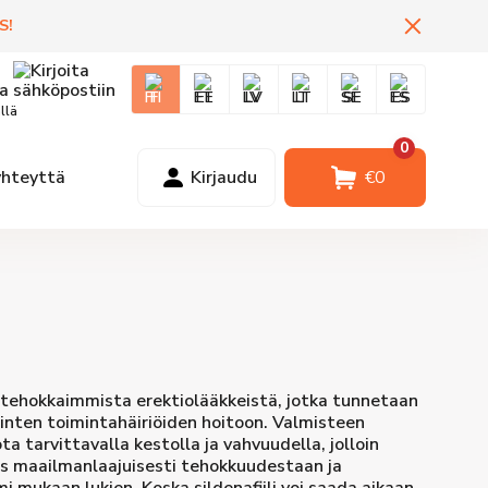
S
!
FI
EE
LV
LT
SE
ES
llä
0
yhteyttä
Kirjaudu
€
0
a tehokkaimmista erektiolääkkeistä, jotka tunnetaan
linten toimintahäiriöiden hoitoon. Valmisteen
a tarvittavalla kestolla ja vahvuudella, jolloin
maailmanlaajuisesti tehokkuudestaan ​​ja