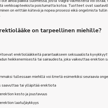
 ole ainoa paikka Suomessa, josta Viagra-valmisteita voi ostaa, 
tä verkkoapteekista poistumatta kotoa. Tuotteet ovat saatavil
minen on erittäin kätevä ja nopea prosessi eikä ongelmista tulli
.
erektiolääke on tarpeellinen miehille?
itsevat erektiolääkkeitä parantaakseen seksuaalista kyvykkyyttä
adun heikkenemisestä tai sairaudesta, joka vaikeuttaa erektion 
maksi tullessaan miehillä voi ilmetä esimerkiksi seuraavia onge
saavuttaa tai ylläpitää erektiota
ektion kesto ja joustavuus
ektion laatu/jäykkyys