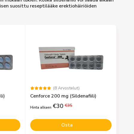
i mukaan lukien. Koska sildenafiili voi saada aikaan
isen suosittu reseptilääke erektiohäiriöiden
(
8
Arvostelut
)
li)
Cenforce 200 mg (Sildenafiili)
€
30
€
35
Hinta alkaen
Osta