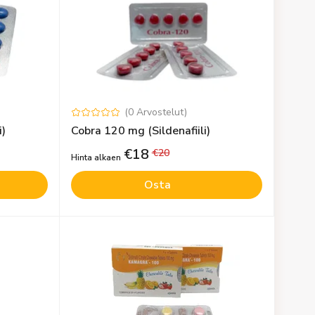
(
0
Arvostelut
)
i)
Cobra 120 mg (Sildenafiili)
€
18
€
20
Hinta alkaen
Osta