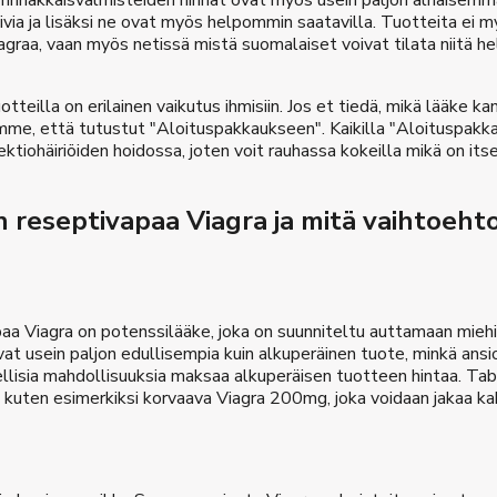
rinnakkaisvalmisteiden hinnat ovat myös usein paljon alhaisemma
pivia ja lisäksi ne ovat myös helpommin saatavilla. Tuotteita ei 
agraa, vaan myös netissä mistä suomalaiset voivat tilata niitä hel
otteilla on erilainen vaikutus ihmisiin. Jos et tiedä, mikä lääke kan
me, että tutustut "Aloituspakkaukseen". Kaikilla "Aloituspakka
ektiohäiriöiden hoidossa, joten voit rauhassa kokeilla mikä on its
n reseptivapaa Viagra ja mitä vaihtoeht
aa Viagra on potenssilääke, joka on suunniteltu auttamaan mie
at usein paljon edullisempia kuin alkuperäinen tuote, minkä ansio
ellisia mahdollisuuksia maksaa alkuperäisen tuotteen hintaa. T
, kuten esimerkiksi korvaava Viagra 200mg, joka voidaan jakaa 