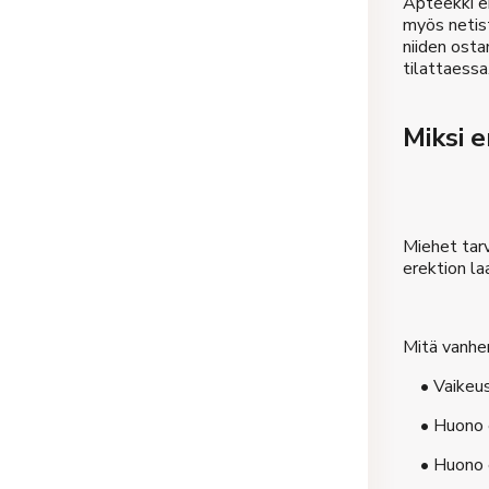
Apteekki ei
myös netis
niiden osta
tilattaessa
Miksi 
Miehet tarv
erektion la
Mitä vanhem
• Vaikeus 
• Huono er
• Huono er