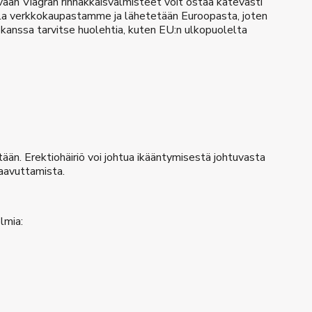
vaan Viagran rinnakkaisvalmisteet voit ostaa kätevästi
la verkkokaupastamme ja lähetetään Euroopasta, joten
n kanssa tarvitse huolehtia, kuten EU:n ulkopuolelta
än. Erektiohäiriö voi johtua ikääntymisestä johtuvasta
saavuttamista.
lmia: