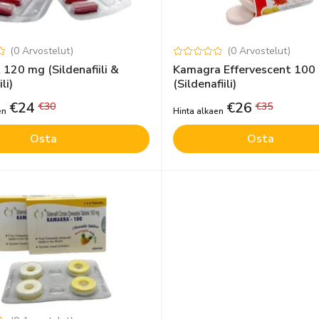
(
0
Arvostelut
)
(
0
Arvostelut
)
t 120 mg (Sildenafiili &
Kamagra Effervescent 100
li)
(Sildenafiili)
€
24
€
26
€
30
€
35
en
Hinta alkaen
Osta
Osta