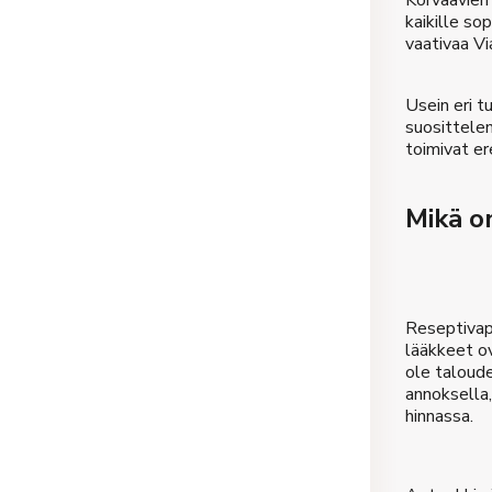
Korvaavien 
kaikille so
vaativaa Vi
Usein eri tu
suosittelem
toimivat er
Mikä o
Reseptivap
lääkkeet ov
ole taloud
annoksella
hinnassa.