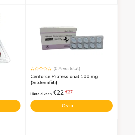
(
0
Arvostelut
)
Cenforce Professional 100 mg
(Sildenafiili)
€
22
€
27
Hinta alkaen
Osta