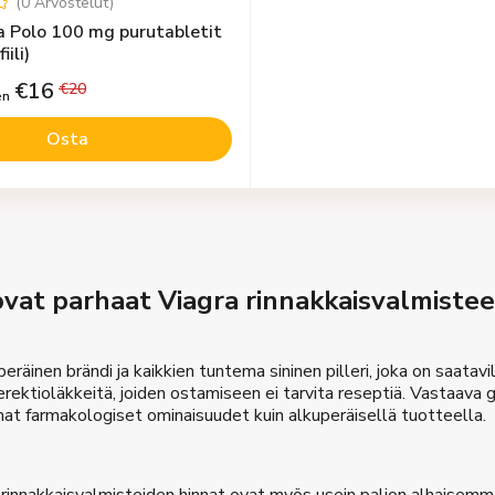
(
0
Arvostelut
)
 Polo 100 mg purutabletit
iili)
€
16
€
20
en
Osta
vat parhaat Viagra rinnakkaisvalmisteet,
eräinen brändi ja kaikkien tuntema sininen pilleri, joka on saatavi
erektioläkkeitä, joiden ostamiseen ei tarvita reseptiä. Vastaava g
mat farmakologiset ominaisuudet kuin alkuperäisellä tuotteella.