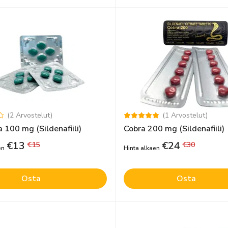
(
2
Arvostelut
)
(
1
Arvostelut
)
100 mg (Sildenafiili)
Cobra 200 mg (Sildenafiili)
€
13
€
24
€
15
€
30
en
Hinta alkaen
Osta
Osta