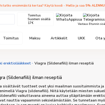
statko ensimmäistä kertaa? Käytä koodi -
Hello
ja saa
5
%
ALENNU
Toimitus
Suomen sisällä
17€
Vastaus 8 tunnin sisä
Toimitus
Maksu
Artikkelit
UKK
Ota 
ki erektiolääkkeet
Viagra (Sildenafiili) ilman reseptiä
ra (Sildenafiili) ilman reseptiä
lia sisältävät tuotteet ovat yksi maailman suosituimmista j
nimellä Viagra (sildenafiili). Niitä käytetään miesten sukue
Sildenafiili vaikuttavana aineena auttaa ylläpitämään erektiot
vat nauttia vapaammin seksielämästään. Se tunnetaan myös 