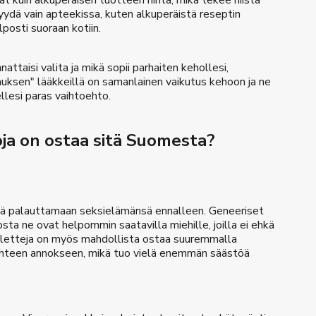
t kuin alkuperäisen tuotteen hinta, mikä tekee niistä
myydä vain apteekissa, kuten alkuperäistä reseptin
posti suoraan kotiin.
nattaisi valita ja mikä sopii parhaiten kehollesi,
uksen" lääkkeillä on samanlainen vaikutus kehoon ja ne
ellesi paras vaihtoehto.
oja on ostaa sitä Suomesta?
hiä palauttamaan seksielämänsä ennalleen. Geneeriset
sta ne ovat helpommin saatavilla miehille, joilla ei ehkä
abletteja on myös mahdollista ostaa suuremmalla
kahteen annokseen, mikä tuo vielä enemmän säästöä