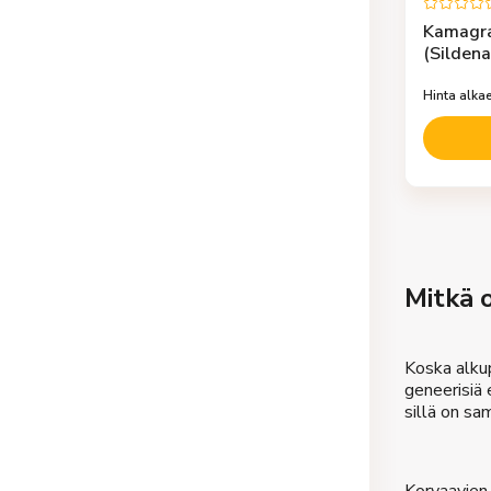
Kamagra
(Sildenaf
Hinta alka
Mitkä o
Koska alkup
geneerisiä 
sillä on sa