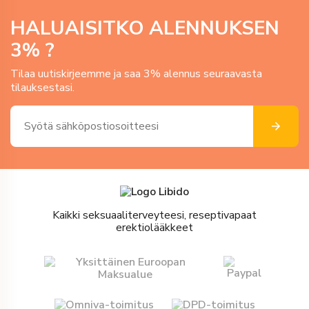
HALUAISITKO ALENNUKSEN
3
% ?
Tilaa uutiskirjeemme ja saa 3% alennus seuraavasta
tilauksestasi.
Kaikki seksuaaliterveyteesi, reseptivapaat
erektiolääkkeet