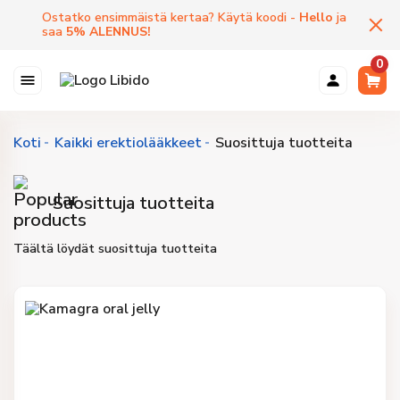
Ostatko ensimmäistä kertaa? Käytä koodi -
Hello
ja
saa
5
%
ALENNUS
!
0
Koti
Kaikki erektiolääkkeet
Suosittuja tuotteita
Suosittuja tuotteita
Täältä löydät suosittuja tuotteita