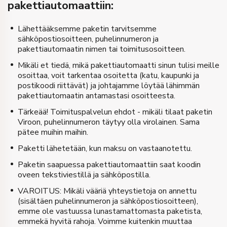
pakettiautomaattiin:
Lähettääksemme paketin tarvitsemme
sähköpostiosoitteen, puhelinnumeron ja
pakettiautomaatin nimen tai toimitusosoitteen.
Mikäli et tiedä, mikä pakettiautomaatti sinun tulisi meille
osoittaa, voit tarkentaa osoitetta (katu, kaupunki ja
postikoodi riittävät) ja johtajamme löytää lähimmän
pakettiautomaatin antamastasi osoitteesta.
Tärkeää! Toimituspalvelun ehdot - mikäli tilaat paketin
Viroon, puhelinnumeron täytyy olla virolainen. Sama
pätee muihin maihin.
Paketti lähetetään, kun maksu on vastaanotettu.
Paketin saapuessa pakettiautomaattiin saat koodin
oveen tekstiviestillä ja sähköpostilla.
VAROITUS: Mikäli vääriä yhteystietoja on annettu
(sisältäen puhelinnumeron ja sähköpostiosoitteen),
emme ole vastuussa lunastamattomasta paketista,
emmekä hyvitä rahoja. Voimme kuitenkin muuttaa