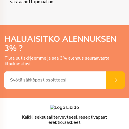
vastaanottajamaahan.
HALUAISITKO ALENNUKSEN
3
% ?
Tilaa uutiskirjeemme ja saa 3% alennus seuraavasta
tilauksestasi.
Kaikki seksuaaliterveyteesi, reseptivapaat
erektiolääkkeet