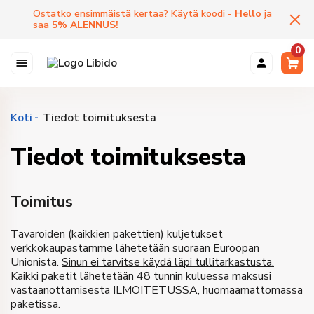
Ostatko ensimmäistä kertaa? Käytä koodi -
Hello
ja
saa
5
%
ALENNUS
!
0
Koti
Tiedot toimituksesta
Tiedot toimituksesta
Toimitus
Tavaroiden (kaikkien pakettien) kuljetukset
verkkokaupastamme lähetetään suoraan Euroopan
Unionista.
Sinun ei tarvitse käydä läpi tullitarkastusta.
Kaikki paketit lähetetään 48 tunnin kuluessa maksusi
vastaanottamisesta ILMOITETUSSA, huomaamattomassa
paketissa.