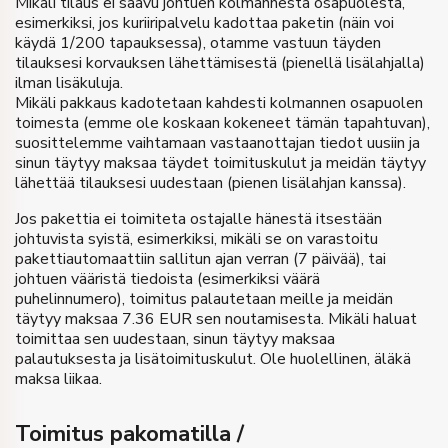
Mikäli tilaus ei saavu johtuen kolmannesta osapuolesta,
esimerkiksi, jos kuriiripalvelu kadottaa paketin (näin voi
käydä 1/200 tapauksessa), otamme vastuun täyden
tilauksesi korvauksen lähettämisestä (pienellä lisälahjalla)
ilman lisäkuluja.
Mikäli pakkaus kadotetaan kahdesti kolmannen osapuolen
toimesta (emme ole koskaan kokeneet tämän tapahtuvan),
suosittelemme vaihtamaan vastaanottajan tiedot uusiin ja
sinun täytyy maksaa täydet toimituskulut ja meidän täytyy
lähettää tilauksesi uudestaan (pienen lisälahjan kanssa).
Jos pakettia ei toimiteta ostajalle hänestä itsestään
johtuvista syistä, esimerkiksi, mikäli se on varastoitu
pakettiautomaattiin sallitun ajan verran (7 päivää), tai
johtuen vääristä tiedoista (esimerkiksi väärä
puhelinnumero), toimitus palautetaan meille ja meidän
täytyy maksaa 7.36 EUR sen noutamisesta. Mikäli haluat
toimittaa sen uudestaan, sinun täytyy maksaa
palautuksesta ja lisätoimituskulut. Ole huolellinen, äläkä
maksa liikaa.
Toimitus pakomatilla /