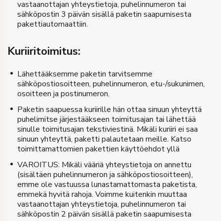
vastaanottajan yhteystietoja, puhelinnumeron tai
sähköpostin 3 päivän sisällä paketin saapumisesta
pakettiautomaattiin.
Kuriiritoimitus:
Lähettääksemme paketin tarvitsemme
sähköpostiosoitteen, puhelinnumeron, etu-/sukunimen,
osoitteen ja postinumeron.
Paketin saapuessa kuriirille hän ottaa sinuun yhteyttä
puhelimitse järjestääkseen toimitusajan tai lähettää
sinulle toimitusajan tekstiviestinä. Mikäli kuriiri ei saa
sinuun yhteyttä, paketti palautetaan meille. Katso
toimittamattomien pakettien käyttöehdot yllä
VAROITUS: Mikäli vääriä yhteystietoja on annettu
(sisältäen puhelinnumeron ja sähköpostiosoitteen),
emme ole vastuussa lunastamattomasta paketista,
emmekä hyvitä rahoja. Voimme kuitenkin muuttaa
vastaanottajan yhteystietoja, puhelinnumeron tai
sähköpostin 2 päivän sisällä paketin saapumisesta