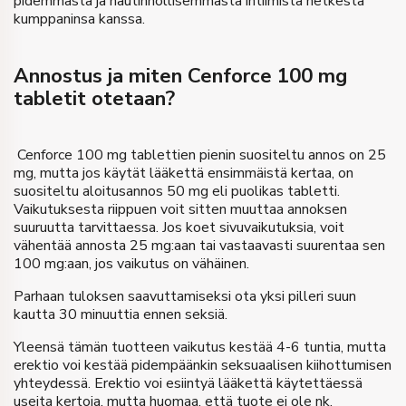
pidemmästä ja nautinnollisemmasta intiimistä hetkestä
kumppaninsa kanssa.
Annostus ja miten Cenforce 100 mg
tabletit otetaan?
Cenforce 100 mg tablettien pienin suositeltu annos on 25
mg, mutta jos käytät lääkettä ensimmäistä kertaa, on
suositeltu aloitusannos 50 mg eli puolikas tabletti.
Vaikutuksesta riippuen voit sitten muuttaa annoksen
suuruutta tarvittaessa. Jos koet sivuvaikutuksia, voit
vähentää annosta 25 mg:aan tai vastaavasti suurentaa sen
100 mg:aan, jos vaikutus on vähäinen.
Parhaan tuloksen saavuttamiseksi ota yksi pilleri suun
kautta 30 minuuttia ennen seksiä.
Yleensä tämän tuotteen vaikutus kestää 4-6 tuntia, mutta
erektio voi kestää pidempäänkin seksuaalisen kiihottumisen
yhteydessä. Erektio voi esiintyä lääkettä käytettäessä
useita kertoja, mutta huomaa, että tuote ei ole nk.