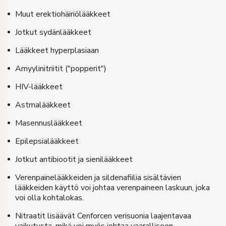
Muut erektiohäiriölääkkeet
Jotkut sydänlääkkeet
Lääkkeet hyperplasiaan
Amyylinitriitit ("popperit")
HIV-lääkkeet
Astmalääkkeet
Masennuslääkkeet
Epilepsialääkkeet
Jotkut antibiootit ja sienilääkkeet
Verenpainelääkkeiden ja sildenafiilia sisältävien
lääkkeiden käyttö voi johtaa verenpaineen laskuun, joka
voi olla kohtalokas.
Nitraatit lisäävät Cenforcen verisuonia laajentavaa