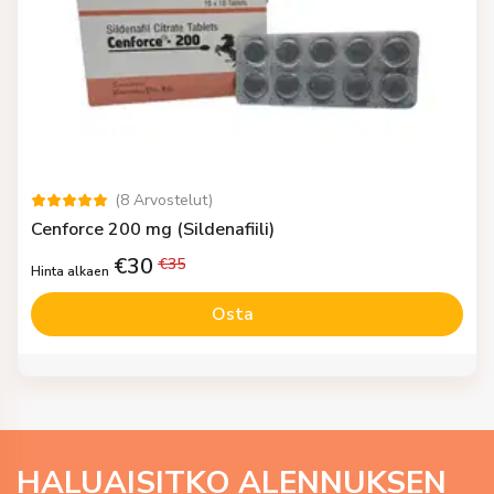
(
8
Arvostelut
)
Cenforce 200 mg (Sildenafiili)
€
30
€
35
Hinta alkaen
Osta
HALUAISITKO ALENNUKSEN