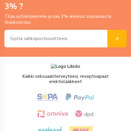
3
% ?
Tilaa uutiskirjeemme ja saa 3% alennus seuraavasta
tilauksestasi.
Kaikki seksuaaliterveyteesi, reseptivapaat
erektiolääkkeet