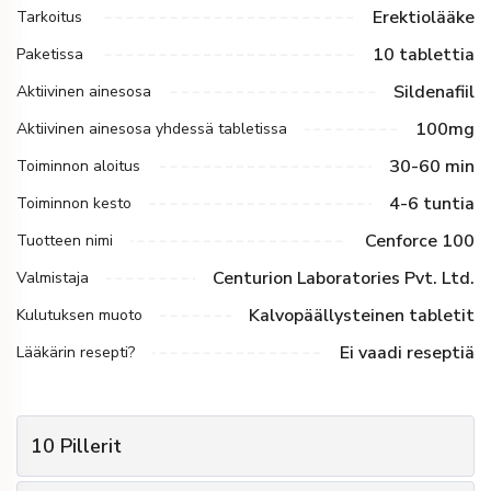
Erektiolääke
Tarkoitus
10 tablettia
Paketissa
Sildenafiil
Aktiivinen ainesosa
100mg
Aktiivinen ainesosa yhdessä tabletissa
30-60 min
Toiminnon aloitus
4-6 tuntia
Toiminnon kesto
Cenforce 100
Tuotteen nimi
Centurion Laboratories Pvt. Ltd.
Valmistaja
Kalvopäällysteinen tabletit
Kulutuksen muoto
Ei vaadi reseptiä
Lääkärin resepti?
10
Pillerit
1
Pakettien määrä