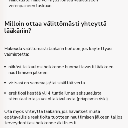
vaikutusta, mikä voi myös johtaa vaaralliseen
verenpaineen laskuun.
Milloin ottaa välittömästi yhteyttä
lääkäriin?
Hakeudu välittömästi lääkärin hoitoon, jos käytettyäsi
valmistetta:
näkösi tai kuulosi heikkenee huomattavasti lääkkeen
nauttimisen jälkeen
virtsasi on sameaa ja/tai sisältää verta
erektiosi kestää yli 4 tuntia ilman seksuaalista
stimulaatiota ja voi olla kivuliasta (priapismin riski).
Ota myös yhteyttä lääkäriin, jos havaitset muita
epätavallisia reaktioita tuotteen nauttimisen jälkeen tai jos
terveydentilasi heikkenee äkillisesti.