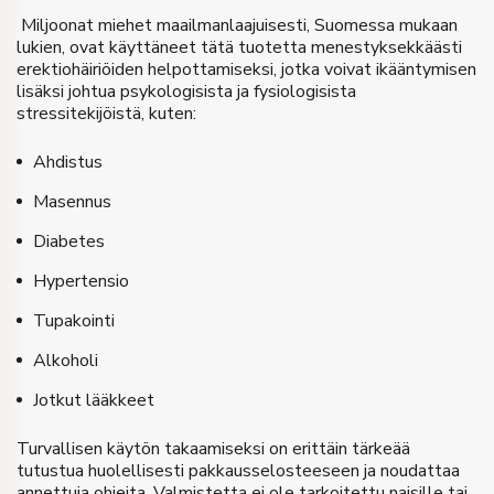
Miljoonat miehet maailmanlaajuisesti, Suomessa mukaan
lukien, ovat käyttäneet tätä tuotetta menestyksekkäästi
erektiohäiriöiden helpottamiseksi, jotka voivat ikääntymisen
lisäksi johtua psykologisista ja fysiologisista
stressitekijöistä, kuten:
Ahdistus
Masennus
Diabetes
Hypertensio
Tupakointi
Alkoholi
Jotkut lääkkeet
Turvallisen käytön takaamiseksi on erittäin tärkeää
tutustua huolellisesti pakkausselosteeseen ja noudattaa
annettuja ohjeita. Valmistetta ei ole tarkoitettu naisille tai