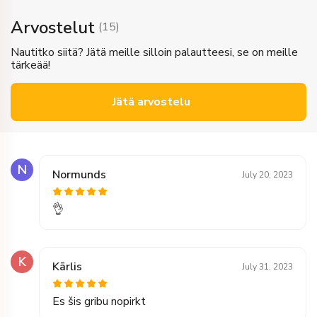
Arvostelut
(
15
)
Nautitko siitä? Jätä meille silloin palautteesi, se on meille
tärkeää!
Jätä arvostelu
N
Normunds
July 20, 2023
👌
K
Kārlis
July 31, 2023
Es šis gribu nopirkt