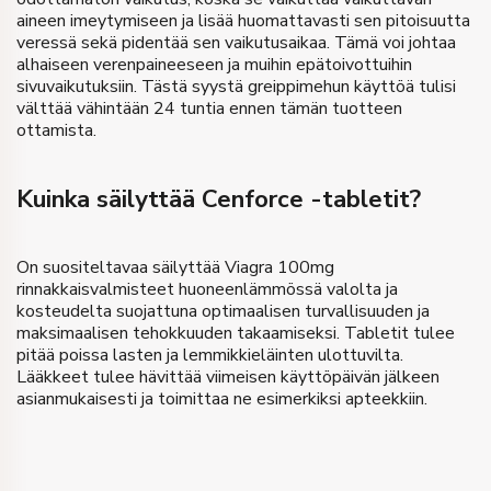
aineen imeytymiseen ja lisää huomattavasti sen pitoisuutta
veressä sekä pidentää sen vaikutusaikaa. Tämä voi johtaa
alhaiseen verenpaineeseen ja muihin epätoivottuihin
sivuvaikutuksiin. Tästä syystä greippimehun käyttöä tulisi
välttää vähintään 24 tuntia ennen tämän tuotteen
ottamista.
Kuinka säilyttää Cenforce -tabletit?
On suositeltavaa säilyttää Viagra 100mg
rinnakkaisvalmisteet huoneenlämmössä valolta ja
kosteudelta suojattuna optimaalisen turvallisuuden ja
maksimaalisen tehokkuuden takaamiseksi. Tabletit tulee
pitää poissa lasten ja lemmikkieläinten ulottuvilta.
Lääkkeet tulee hävittää viimeisen käyttöpäivän jälkeen
asianmukaisesti ja toimittaa ne esimerkiksi apteekkiin.