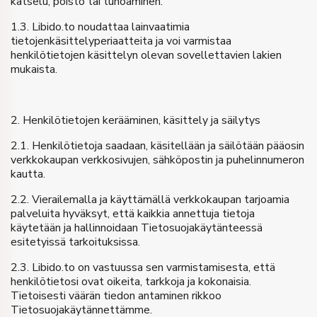
katselu, poisto tai tuhoaminen.
1.3. Libido.to noudattaa lainvaatimia
tietojenkäsittelyperiaatteita ja voi varmistaa
henkilötietojen käsittelyn olevan sovellettavien lakien
mukaista.
2. Henkilötietojen kerääminen, käsittely ja säilytys
2.1. Henkilötietoja saadaan, käsitellään ja säilötään pääosin
verkkokaupan verkkosivujen, sähköpostin ja puhelinnumeron
kautta.
2.2. Vierailemalla ja käyttämällä verkkokaupan tarjoamia
palveluita hyväksyt, että kaikkia annettuja tietoja
käytetään ja hallinnoidaan Tietosuojakäytänteessä
esitetyissä tarkoituksissa.
2.3. Libido.to on vastuussa sen varmistamisesta, että
henkilötietosi ovat oikeita, tarkkoja ja kokonaisia.
Tietoisesti väärän tiedon antaminen rikkoo
Tietosuojakäytännettämme.