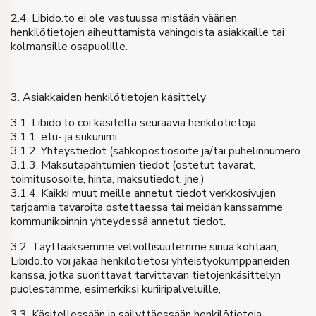
2.4. Libido.to ei ole vastuussa mistään väärien
henkilötietojen aiheuttamista vahingoista asiakkaille tai
kolmansille osapuolille.
3. Asiakkaiden henkilötietojen käsittely
3.1. Libido.to coi käsitellä seuraavia henkilötietoja:
3.1.1. etu- ja sukunimi
3.1.2. Yhteystiedot (sähköpostiosoite ja/tai puhelinnumero
3.1.3. Maksutapahtumien tiedot (ostetut tavarat,
toimitusosoite, hinta, maksutiedot, jne.)
3.1.4. Kaikki muut meille annetut tiedot verkkosivujen
tarjoamia tavaroita ostettaessa tai meidän kanssamme
kommunikoinnin yhteydessä annetut tiedot.
3.2. Täyttääksemme velvollisuutemme sinua kohtaan,
Libido.to voi jakaa henkilötietosi yhteistyökumppaneiden
kanssa, jotka suorittavat tarvittavan tietojenkäsittelyn
puolestamme, esimerkiksi kuriiripalveluille,
3.3. Käsitellessään ja säilyttäessään henkilötietoja