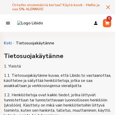
Ostatko ensimmäistä kertaa? Käytä koodi -
Hello
ja
saa
5
%
ALENNUS
!
0
Koti
Tietosuojakäytänne
Tietosuojakäytänne
1. Yleistä
1.1. Tietosuojakäytänne kuvaa, että Libido.to vastaanottaa,
käsittelee ja säilyttää henkilötietoja, jotka se saa
asiakkailtaan ja verkkosivujensa vierailijoilta
1.2. Henkilötietoja ovat kaikki tiedot, jotka liittyvät
tunnistettuun tai tunnistettavaan luonnolliseen henkilöön
(yksilöön). Käsittely on mikä vain henkilötietoihin liittyvä
toiminto, kuten sen hankinta, talletus, muuttaminen, käyttö,