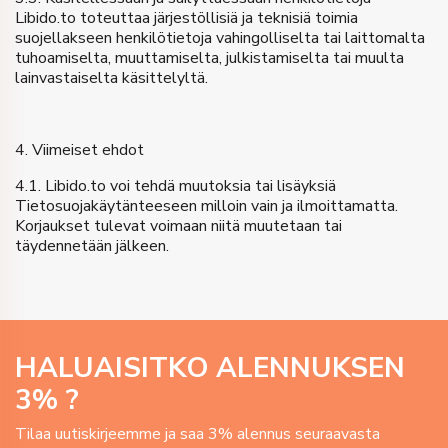
Libido.to toteuttaa järjestöllisiä ja teknisiä toimia
suojellakseen henkilötietoja vahingolliselta tai laittomalta
tuhoamiselta, muuttamiselta, julkistamiselta tai muulta
lainvastaiselta käsittelyltä.
4. Viimeiset ehdot
4.1. Libido.to voi tehdä muutoksia tai lisäyksiä
Tietosuojakäytänteeseen milloin vain ja ilmoittamatta.
Korjaukset tulevat voimaan niitä muutetaan tai
täydennetään jälkeen.
HALUAISITKO ALENNUKSEN
3
% ?
Tilaa uutiskirjeemme ja saa 3% alennus seuraavasta