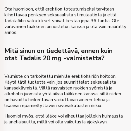
Ota huomioon, että erektion toteutumiseksi tarvitaan
kiihottavaa peniksen seksuaalista stimulaatiota ja että
tadalafiilin vaikutukset voivat kestää jopa 36 tuntia. Ole
varovainen lääkkeen annostelun kanssa ja ota vain määrätty
annos.
Mitä sinun on tiedettävä, ennen kuin
otat Tadalis 20 mg -valmistetta?
Valmiste on tarkoitettu miehille erektiohäiriön hoitoon.
Käytä tätä tuotetta vain, jos suunnittelet seksuaalista
kanssakäymistä. Vältä rasvaisten ruokien syömistä ja
alkoholin juomista yhtä aikaa lääkkeen kanssa, sillä niiden
on havaittu heikentävän vaikuttavan aineen tehoa ja
lisäävän epämiellyttävien sivuvaikutusten riskiä.
Huomioi myös, että lääke voi aiheuttaa joillekin huimausta
ja uneliaisuutta, millä voi olla vaikutusta ajokykyyn.