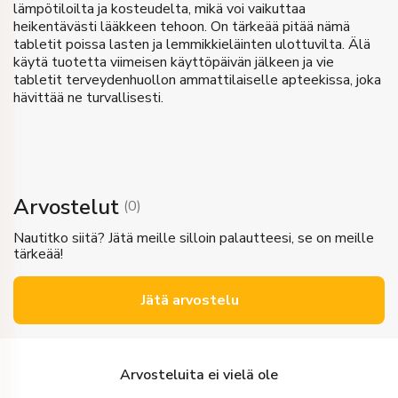
lämpötiloilta ja kosteudelta, mikä voi vaikuttaa
heikentävästi lääkkeen tehoon. On tärkeää pitää nämä
tabletit poissa lasten ja lemmikkieläinten ulottuvilta. Älä
käytä tuotetta viimeisen käyttöpäivän jälkeen ja vie
tabletit terveydenhuollon ammattilaiselle apteekissa, joka
hävittää ne turvallisesti.
Arvostelut
(
0
)
Nautitko siitä? Jätä meille silloin palautteesi, se on meille
tärkeää!
Jätä arvostelu
Arvosteluita ei vielä ole