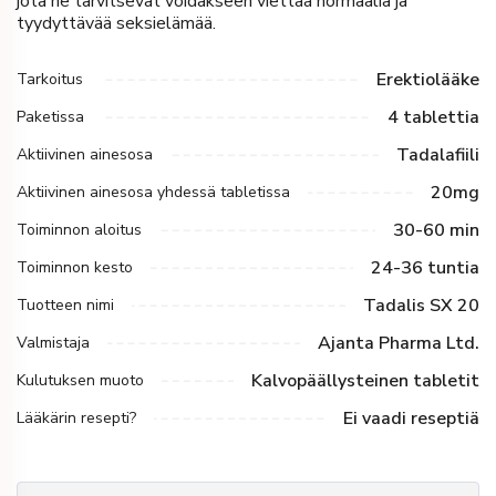
jota he tarvitsevat voidakseen viettää normaalia ja
tyydyttävää seksielämää.
Erektiolääke
Tarkoitus
4 tablettia
Paketissa
Tadalafiili
Aktiivinen ainesosa
20mg
Aktiivinen ainesosa yhdessä tabletissa
30-60 min
Toiminnon aloitus
24-36 tuntia
Toiminnon kesto
Tadalis SX 20
Tuotteen nimi
Ajanta Pharma Ltd.
Valmistaja
Kalvopäällysteinen tabletit
Kulutuksen muoto
Ei vaadi reseptiä
Lääkärin resepti?