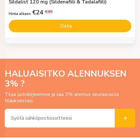
Sildalist 120 mg (Sildenafiili & Tadalafiili)
€
24
€
30
Hinta alkaen
Osta
HALUAISITKO ALENNUKSEN
3
% ?
Tilaa uutiskirjeemme ja saa 3% alennus seuraavasta
tilauksestasi.