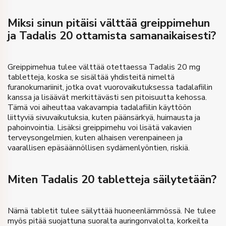
Miksi sinun pitäisi välttää greippimehun
ja Tadalis 20 ottamista samanaikaisesti?
Greippimehua tulee välttää otettaessa Tadalis 20 mg
tabletteja, koska se sisältää yhdisteitä nimeltä
furanokumariinit, jotka ovat vuorovaikutuksessa tadalafiilin
kanssa ja lisäävät merkittävästi sen pitoisuutta kehossa.
Tämä voi aiheuttaa vakavampia tadalafiilin käyttöön
liittyviä sivuvaikutuksia, kuten päänsärkyä, huimausta ja
pahoinvointia. Lisäksi greippimehu voi lisätä vakavien
terveysongelmien, kuten alhaisen verenpaineen ja
vaarallisen epäsäännöllisen sydämenlyöntien, riskiä.
Miten Tadalis 20 tabletteja säilytetään?
Nämä tabletit tulee säilyttää huoneenlämmössä. Ne tulee
myös pitää suojattuna suoralta auringonvalolta, korkeilta