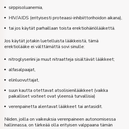
sirppisoluanemia,
HIV/AIDS (erityisesti proteaasi-inhibiittorihoidon aikana),
tai jos käytät parhaillaan toista erektiohäiriölääkettä.
Jos käytät jotakin luetelluista lääkkeistä, tämä
erektiolääke ei välttämättä sovi sinulle:
nitroglyseriini ja muut nitraatteja sisältävät lääkkeet;
alfasalpaajat,
elinluovuttajat,
suun kautta otettavat atsolisienilääkkeet (vaikka
paikalliset voiteet ovat yleensä turvallisia)
verenpainetta alentavat lääkkeet tai antasidit.
Niiden, joilla on vaikeuksia verenpaineen autonomisessa
hallinnassa, on tärkeää olla erityisen valppaana tämän