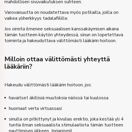
mahdollisen sivuvaikutuksen suhteen.
Varovaisuutta on noudatettava myös potilailla, joilla on
vaikea yliherkkyys tadalafiilille.
Jos oireita ilmenee seksuaalisen kanssakäymisen aikana
tämän tuotteen käytön yhteydessä, sinun on lopetettava
toiminta ja hakeuduttava välittömästi lääkärin hoitoon.
Milloin ottaa välittömästi yhteyttä
lääkäriin?
Hakeudu välittömästi lääkärin hoitoon, jos:
havaitset äkillisiä muutoksia näössä tai kuulossa
huomaat verta virtsassasi
sinulla on pitkittynyt ja kivulias erektio, joka kestää yli 4
tuntia ilman seksuaalista stimulaatiota tämän tuotteen
nauttimisen jälkeen (priapismi).