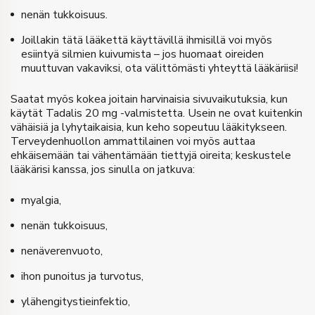
nenän tukkoisuus.
Joillakin tätä lääkettä käyttävillä ihmisillä voi myös
esiintyä silmien kuivumista – jos huomaat oireiden
muuttuvan vakaviksi, ota välittömästi yhteyttä lääkäriisi!
Saatat myös kokea joitain harvinaisia ​​sivuvaikutuksia, kun
käytät Tadalis 20 mg -valmistetta. Usein ne ovat kuitenkin
vähäisiä ja lyhytaikaisia, kun keho sopeutuu lääkitykseen.
Terveydenhuollon ammattilainen voi myös auttaa
ehkäisemään tai vähentämään tiettyjä oireita; keskustele
lääkärisi kanssa, jos sinulla on jatkuva:
myalgia,
nenän tukkoisuus,
nenäverenvuoto,
ihon punoitus ja turvotus,
ylähengitystieinfektio,