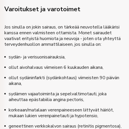
Varoitukset ja varotoimet
Jos sinulla on jokin sairaus, on tärkeää neuvotella lääkärisi
kanssa ennen valmisteen ottamista. Monet sairaudet
vaativat erityistä huomiota ja neuvoja - joten ota yhteyttä
terveydenhuollon ammattilaiseen, jos sinulla on:
sydän- ja verisuonisairauksia,
ollut aivohalvaus viimeisen 6 kuukauden aikana,
ollut sydäninfarkti (sydänkohtaus) viimeisten 90 päivän
aikana,
sydämen vajaatoiminta ja sepelvaltimotauti, joka
aiheuttaa epästabiilia angina pectoris,
korkeaan/matalaan verenpaineeseen liittyvät häiriöt,
mukaan lukien verenpainetauti ja hypotensio,
geneettinen verkkokalvon sairaus (retinitis pigmentosa),