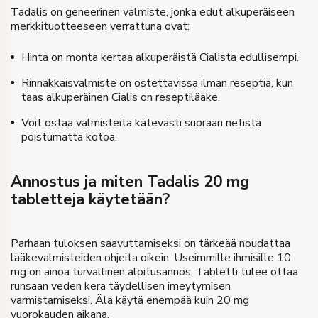
8 Pillerit
Lahja
Tadalis on geneerinen valmiste, jonka edut alkuperäiseen
Osta
merkkituotteeseen verrattuna ovat:
€
220
Hinta
Hinta on monta kertaa alkuperäistä Cialista edullisempi.
Osta
Rinnakkaisvalmiste on ostettavissa ilman reseptiä, kun
taas alkuperäinen Cialis on reseptilääke.
Voit ostaa valmisteita kätevästi suoraan netistä
poistumatta kotoa.
Annostus ja miten Tadalis 20 mg
tabletteja käytetään?
Parhaan tuloksen saavuttamiseksi on tärkeää noudattaa
lääkevalmisteiden ohjeita oikein. Useimmille ihmisille 10
mg on ainoa turvallinen aloitusannos. Tabletti tulee ottaa
runsaan veden kera täydellisen imeytymisen
varmistamiseksi. Älä käytä enempää kuin 20 mg
vuorokauden aikana.