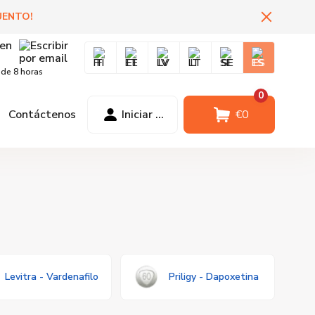
UENTO
!
FI
EE
LV
LT
SE
ES
 de 8 horas
0
Contáctenos
Iniciar sesión
€
0
Levitra - Vardenafilo
Priligy - Dapoxetina