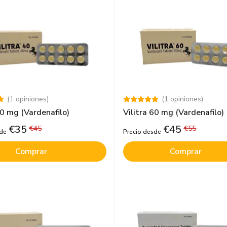
(
1
opiniones
)
(
1
opiniones
)
40 mg (Vardenafilo)
Vilitra 60 mg (Vardenafilo)
€
35
€
45
€
45
€
55
sde
Precio desde
Comprar
Comprar