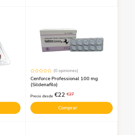
(
0
opiniones
)
Cenforce Professional 100 mg
(Sildenafilo)
€
22
€
27
Precio desde
Comprar