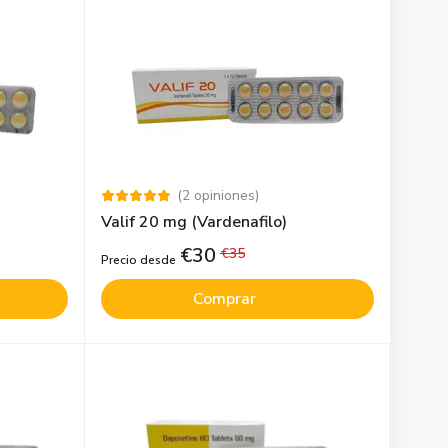
(
2
opiniones
)
Valif 20 mg (Vardenafilo)
€
30
€
35
Precio desde
Comprar