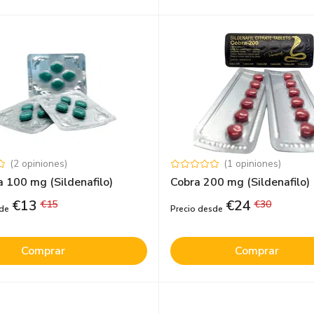
(
2
opiniones
)
(
1
opiniones
)
 100 mg (Sildenafilo)
Cobra 200 mg (Sildenafilo)
€
13
€
24
€
15
€
30
sde
Precio desde
Comprar
Comprar