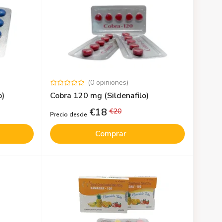
(
0
opiniones
)
o)
Cobra 120 mg (Sildenafilo)
€
18
€
20
Precio desde
Comprar