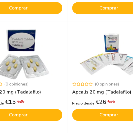
Comprar
Comprar
(
0
opiniones
)
(
0
opiniones
)
20 mg (Tadalafilo)
Apcalis 20 mg (Tadalafilo)
€
15
€
26
€
20
€
35
sde
Precio desde
Comprar
Comprar