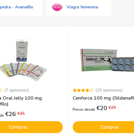
pedra - Avanafilo
Viagra femenina
(
7
opiniones
)
(
15
opiniones
)
 Oral Jelly 100 mg
Cenforce 100 mg (Sildenafi
filo)
€
20
€
25
Precio desde
€
26
€
35
sde
Comprar
Comprar