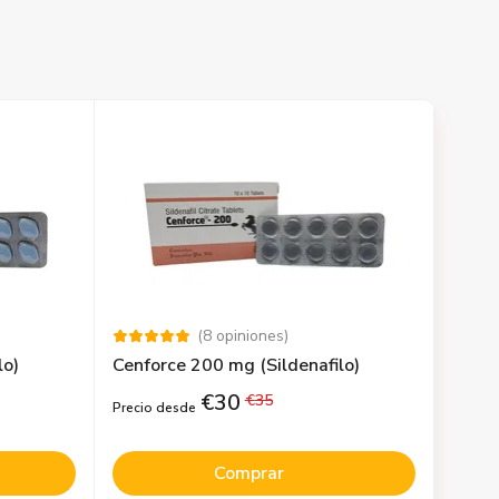
(
8
opiniones
)
lo)
Cenforce 200 mg (Sildenafilo)
€
30
€
35
Precio desde
Comprar