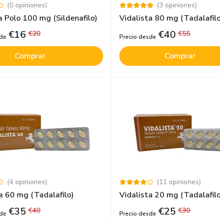
(
0
opiniones
)
(
3
opiniones
)
 Polo 100 mg (Sildenafilo)
Vidalista 80 mg (Tadalafilo
€
16
€
40
€
20
€
55
sde
Precio desde
Comprar
Comprar
(
4
opiniones
)
(
11
opiniones
)
a 60 mg (Tadalafilo)
Vidalista 20 mg (Tadalafilo
€
35
€
25
€
40
€
30
sde
Precio desde