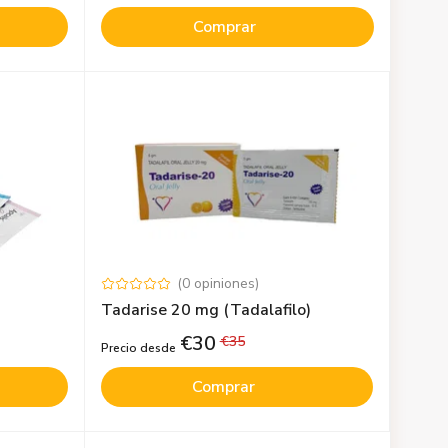
Comprar
(
0
opiniones
)
Tadarise 20 mg (Tadalafilo)
€
30
€
35
Precio desde
Comprar