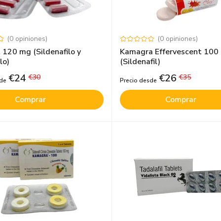
(
0
opiniones
)
(
0
opiniones
)
t 120 mg (Sildenafilo y
Kamagra Effervescent 100
lo)
(Sildenafil)
€
24
€
26
€
30
€
35
sde
Precio desde
Comprar
Comprar