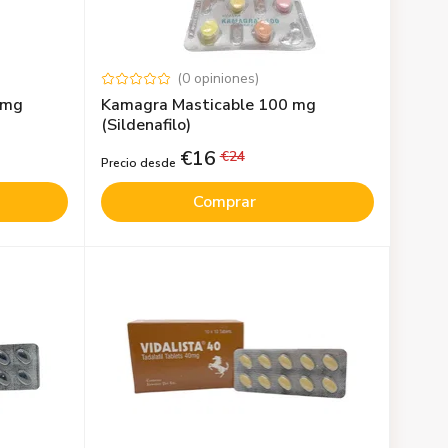
(
0
opiniones
)
 mg
Kamagra Masticable 100 mg
(Sildenafilo)
€
16
€
24
Precio desde
Comprar