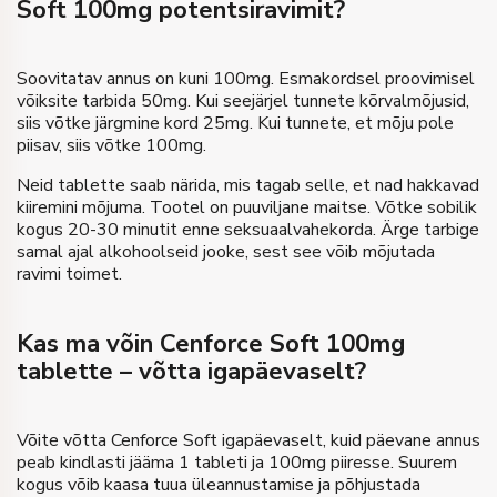
Soft 100mg potentsiravimit?
Soovitatav annus on kuni 100mg. Esmakordsel proovimisel
võiksite tarbida 50mg. Kui seejärjel tunnete kõrvalmõjusid,
siis võtke järgmine kord 25mg. Kui tunnete, et mõju pole
piisav, siis võtke 100mg.
Neid tablette saab närida, mis tagab selle, et nad hakkavad
kiiremini mõjuma. Tootel on puuviljane maitse. Võtke sobilik
kogus 20-30 minutit enne seksuaalvahekorda. Ärge tarbige
samal ajal alkohoolseid jooke, sest see võib mõjutada
ravimi toimet.
Kas ma võin Cenforce Soft 100mg
tablette – võtta igapäevaselt?
Võite võtta Cenforce Soft igapäevaselt, kuid päevane annus
peab kindlasti jääma 1 tableti ja 100mg piiresse. Suurem
kogus võib kaasa tuua üleannustamise ja põhjustada