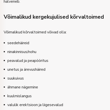
halveneb.
Võimalikud kergekujulised kõrvaltoimed
Võimalikud kõrvaltoimed võivad olla:
seedehäireid
ninakinnisus/nohu
peavalud ja peapööritus
unetus ja ärevushäired
suukuivus
ähmane nägemine
kuulmislangus
valulik erektsioon ja liigesevalud