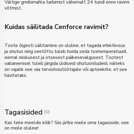
Vältige greibimahla tarbimist vähemalt 24 tundi enne ravimi
võtmist.
Kuidas säilitada Cenforce ravimit?
Toote õigesti säilitamine on oluline, et tagada efektiivsus
ja ohutus ning seetõttu tuleb hoida seda toatemperatuuril,
eemal niiskusest ja otsesest päikesevalgusest. Tootest
vabanemisel tuleb järgida üldiseid ohutusnõudeid, näiteks
on vajalik see viia tervishoiutöötajale või apteekrile, et see
hävitataks.
Tagasisided
(
0
)
Kas teile meeldis kõik? Siis jätke meile oma tagasiside, see
on meile oluline!