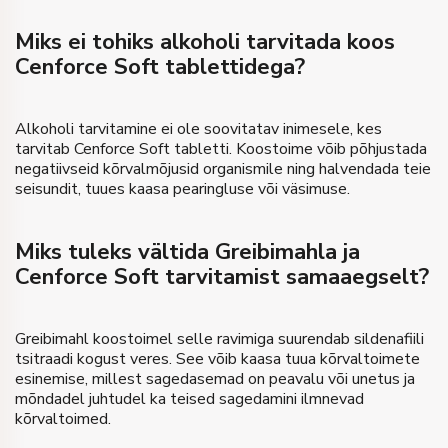
Miks ei tohiks alkoholi tarvitada koos
Cenforce Soft tablettidega?
Alkoholi tarvitamine ei ole soovitatav inimesele, kes
tarvitab Cenforce Soft tabletti. Koostoime võib põhjustada
negatiivseid kõrvalmõjusid organismile ning halvendada teie
seisundit, tuues kaasa pearingluse või väsimuse.
Miks tuleks vältida Greibimahla ja
Cenforce Soft tarvitamist samaaegselt?
Greibimahl koostoimel selle ravimiga suurendab sildenafiili
tsitraadi kogust veres. See võib kaasa tuua kõrvaltoimete
esinemise, millest sagedasemad on peavalu või unetus ja
mõndadel juhtudel ka teised sagedamini ilmnevad
kõrvaltoimed.