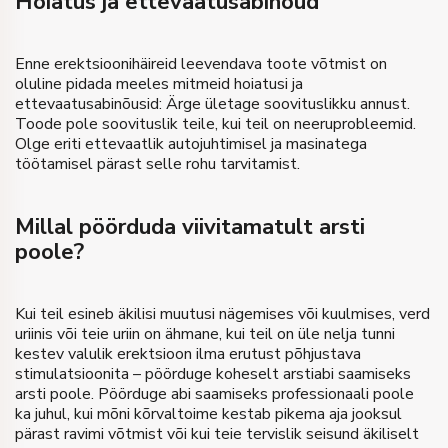
Hoiatus ja ettevaatusabinõud
Enne erektsioonihäireid leevendava toote võtmist on
oluline pidada meeles mitmeid hoiatusi ja
ettevaatusabinõusid: Ärge ületage soovituslikku annust.
Toode pole soovituslik teile, kui teil on neeruprobleemid.
Olge eriti ettevaatlik autojuhtimisel ja masinatega
töötamisel pärast selle rohu tarvitamist.
Millal pöörduda viivitamatult arsti
poole?
Kui teil esineb äkilisi muutusi nägemises või kuulmises, verd
uriinis või teie uriin on ähmane, kui teil on üle nelja tunni
kestev valulik erektsioon ilma erutust põhjustava
stimulatsioonita – pöörduge koheselt arstiabi saamiseks
arsti poole. Pöörduge abi saamiseks professionaali poole
ka juhul, kui mõni kõrvaltoime kestab pikema aja jooksul
pärast ravimi võtmist või kui teie tervislik seisund äkiliselt