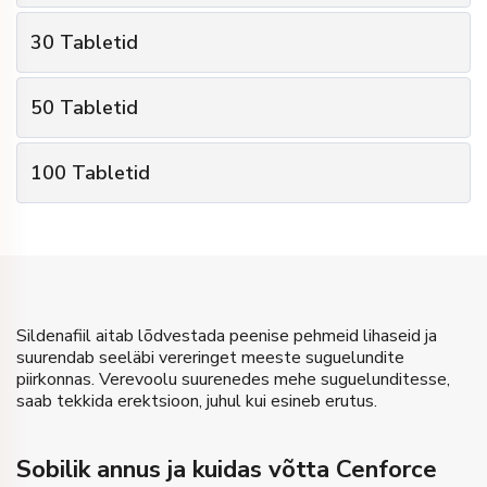
2
Pakkide arv
10
Tabletid
Tablettide arv
30
Tabletid
€
21
Paki hind
1 Tabletid
Kingitus
3
Pakkide arv
20
Tabletid
Tablettide arv
€
22
Hind
50
Tabletid
€
20
Paki hind
2 Tabletid
Kingitus
5
Pakkide arv
30
Tabletid
Tablettide arv
Osta
€
42
Hind
100
Tabletid
€
19
Paki hind
3 Tabletid
Kingitus
10
Pakkide arv
50
Tabletid
Tablettide arv
Osta
€
60
Hind
€
18
Paki hind
5 Tabletid
Kingitus
100
Tabletid
Tablettide arv
Osta
€
95
Hind
10 Tabletid
Kingitus
Sildenafiil aitab lõdvestada peenise pehmeid lihaseid ja
Osta
suurendab seeläbi vereringet meeste suguelundite
€
180
Hind
piirkonnas. Verevoolu suurenedes mehe suguelunditesse,
saab tekkida erektsioon, juhul kui esineb erutus.
Osta
Sobilik annus ja kuidas võtta Cenforce