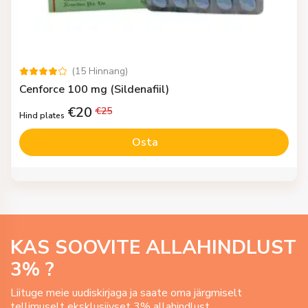
(
15
Hinnang
)
Cenforce 100 mg (Sildenafiil)
€
20
€
25
Hind plates
Osta
KAS SOOVITE ALLAHINDLUST
3
% ?
Liituge meie uudiskirjaga ja saate oma järgmiselt
tellimuselt eksklusiivset 3% allahindlust.