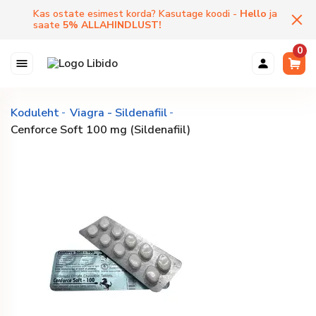
Kas ostate esimest korda? Kasutage koodi -
Hello
ja
saate
5
%
ALLAHINDLUST
!
0
Koduleht
Viagra - Sildenafiil
Cenforce Soft 100 mg (Sildenafiil)