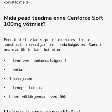
kõrvaltoimeid.
Mida pead teadma enne Cenforce Soft
100mg võtmist?
Enne toote tarvitamist peaksite oma arstilt küsima
soovituslikku annust ja rääkima enda haigustest. Samuti
peate arstile teatama, kui teil on
südame-veresoonkonna haigused
aneemia
silmahaigused
südamepuudulikkus
diabeet või kõrge/madal vererõhk