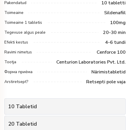
10 tabletti
Pakendatud
Sildenafiil
Toimeaine
100mg
Toimeaine 1 tabletis
20-30 min
Tegevuse algus peale
4-6 tundi
Efekti kestus
Cenforce 100
Ravimi nimetus
Centurion Laboratories Pvt. Ltd.
Tootja
Närimistabletid
Форма приёма
Retsepti pole vaja
Arstiretsept?
10
Tabletid
1
Pakkide arv
20
Tabletid
€
22
Paki hind