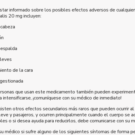
estar informado sobre los posibles efectos adversos de cualquie
alis 20 mg incluyen:
 cabeza
ón
 espalda
leves
iento de la cara
ngestionada
rsonas que usan este medicamento también pueden experimentar
 intensificarse, ¡comuníquese con su médico de inmediato!
sten otros efectos secundarios más raros que pueden ocurrir al
leve y pasajeros, y ocurren principalmente cuando el cuerpo se ad
les o si desea ayuda para reducirlos, debe comunicarse con su 
u médico si sufre alguno de los siguientes síntomas de forma pe