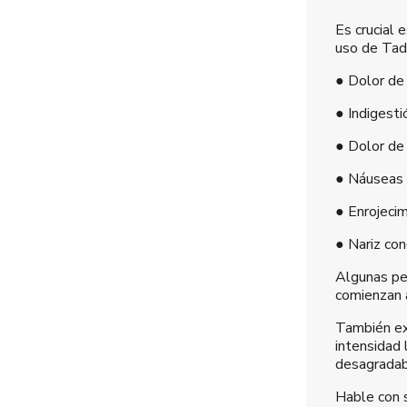
Es crucial 
uso de Tad
● Dolor de
● Indigesti
● Dolor de
● Náuseas 
● Enrojecim
● Nariz co
Algunas pe
comienzan a
También exi
intensidad 
desagradab
Hable con s