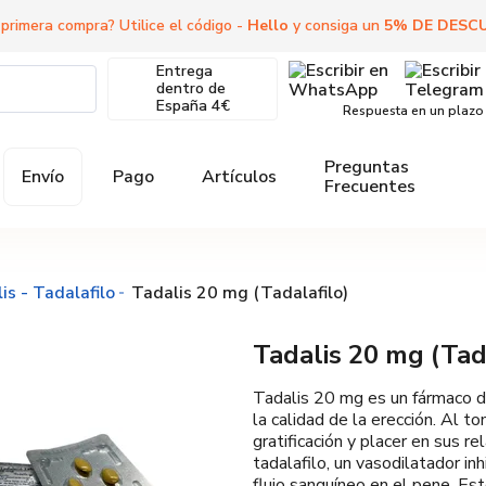
 primera compra? Utilice el código -
Hello
y consiga un
5
%
DE DESC
Entrega
dentro de
España
4€
Respuesta en un plazo
Preguntas
Envío
Pago
Artículos
Frecuentes
lis - Tadalafilo
Tadalis 20 mg (Tadalafilo)
Tadalis 20 mg (Tad
Tadalis 20 mg es un fármaco d
la calidad de la erección. Al 
gratificación y placer en sus 
tadalafilo, un vasodilatador in
flujo sanguíneo en el pene. Est