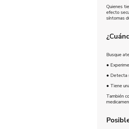
Quienes tie
efecto secu
síntomas du
¿Cuánd
Busque ate
● Experimen
● Detecta s
● Tiene un
También co
medicamen
Posibl