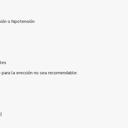
sión o hipotensión
iles
o para la erección no sea recomendable:
)