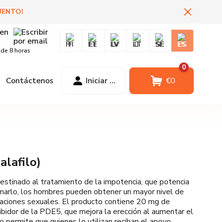
UENTO
!
FI
EE
LV
LT
SE
ES
 de 8 horas
0
Contáctenos
Iniciar sesión
€
0
alafilo)
estinado al tratamiento de la impotencia, que potencia
tomarlo, los hombres pueden obtener un mayor nivel de
relaciones sexuales. El producto contiene 20 mg de
hibidor de la PDE5, que mejora la erección al aumentar el
o permite que quienes lo utilizan reciban el apoyo