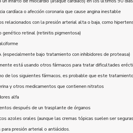
 un infarto de miocardio (ataque cardíaco) en los últimos 90 días
ncia cardíaca o afección coronaria que cause angina inestable
s relacionados con la presión arterial alta o baja, como hiperten
 genético retinal (retinitis pigmentosa)
alciforme
 (especialmente bajo tratamiento con inhibidores de proteasa)
mente está usando otros fármacos para tratar dificultades eréct
no de los siguientes fármacos, es probable que este tratamient
erina y otros medicamentos que contienen nitratos
ores alfa
ntos después de un trasplante de órganos
cos azoles orales (aunque las cremas tópicas suelen ser seguras
para presión arterial o antiácidos.