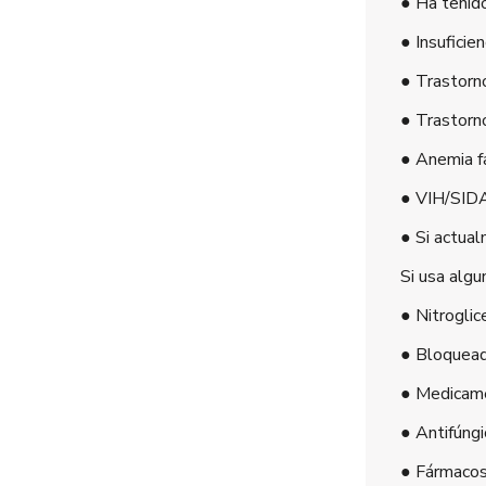
● Ha tenido
● Insuficie
● Trastorno
● Trastorno
● Anemia f
● VIH/SIDA
● Si actual
Si usa algu
● Nitroglic
● Bloquead
● Medicame
● Antifúngi
● Fármacos 