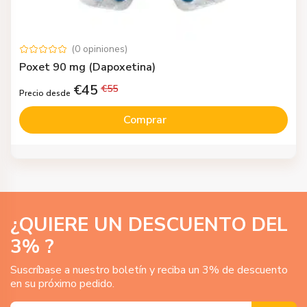
(
0
opiniones
)
Poxet 90 mg (Dapoxetina)
€
45
€
55
Precio desde
Comprar
¿QUIERE UN DESCUENTO DEL
3
% ?
Suscríbase a nuestro boletín y reciba un 3% de descuento
en su próximo pedido.