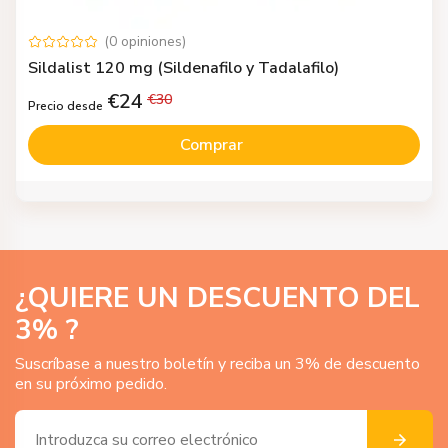
(
0
opiniones
)
Sildalist 120 mg (Sildenafilo y Tadalafilo)
€
24
€
30
Precio desde
Comprar
¿QUIERE UN DESCUENTO DEL
3
% ?
Suscríbase a nuestro boletín y reciba un 3% de descuento
en su próximo pedido.