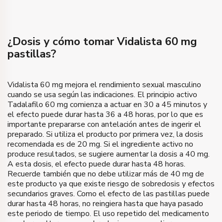
100
Pastillas
Número de pastillas
Comprar
€
155
Precio
10 Pastillas
El regalo
Comprar
¿Dosis y cómo tomar Vidalista 60 mg
€
290
Precio
pastillas?
Comprar
Vidalista 60 mg mejora el rendimiento sexual masculino
cuando se usa según las indicaciones. El principio activo
Tadalafilo 60 mg comienza a actuar en 30 a 45 minutos y
el efecto puede durar hasta 36 a 48 horas, por lo que es
importante prepararse con antelación antes de ingerir el
preparado. Si utiliza el producto por primera vez, la dosis
recomendada es de 20 mg. Si el ingrediente activo no
produce resultados, se sugiere aumentar la dosis a 40 mg.
A esta dosis, el efecto puede durar hasta 48 horas.
Recuerde también que no debe utilizar más de 40 mg de
este producto ya que existe riesgo de sobredosis y efectos
secundarios graves. Como el efecto de las pastillas puede
durar hasta 48 horas, no reingiera hasta que haya pasado
este periodo de tiempo. El uso repetido del medicamento