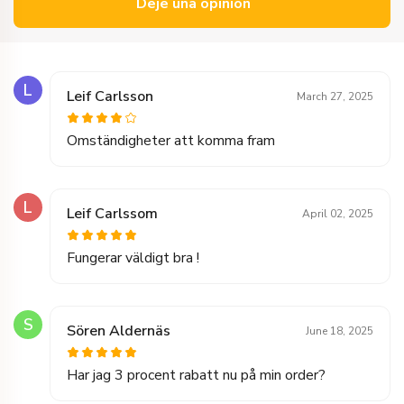
Deje una opinión
L
Leif Carlsson
March 27, 2025
Omständigheter att komma fram
L
Leif Carlssom
April 02, 2025
Fungerar väldigt bra !
S
Sören Aldernäs
June 18, 2025
Har jag 3 procent rabatt nu på min order?