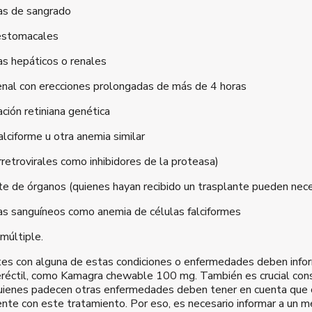
s de sangrado
estomacales
s hepáticos o renales
renal con erecciones prolongadas de más de 4 horas
ión retiniana genética
lciforme u otra anemia similar
rretrovirales como inhibidores de la proteasa)
te de órganos (quienes hayan recibido un trasplante pueden nec
s sanguíneos como anemia de células falciformes
múltiple.
tes con alguna de estas condiciones o enfermedades deben info
 eréctil, como Kamagra chewable 100 mg. También es crucial cons
ienes padecen otras enfermedades deben tener en cuenta que 
nte con este tratamiento. Por eso, es necesario informar a un m