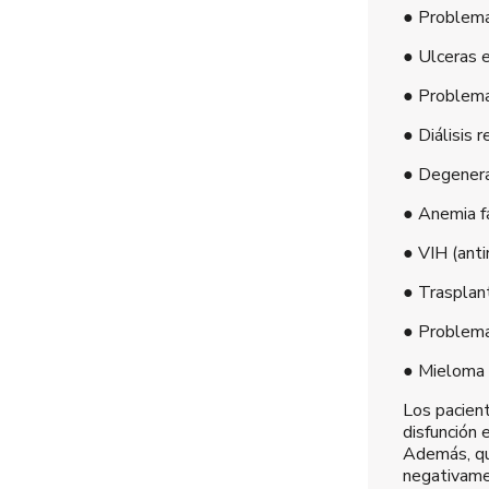
● Problema
● Ulceras 
● Problema
● Diálisis 
● Degenerac
● Anemia fa
● VIH (anti
● Trasplan
● Problema
● Mieloma 
Los pacien
disfunción
Además, qu
negativame