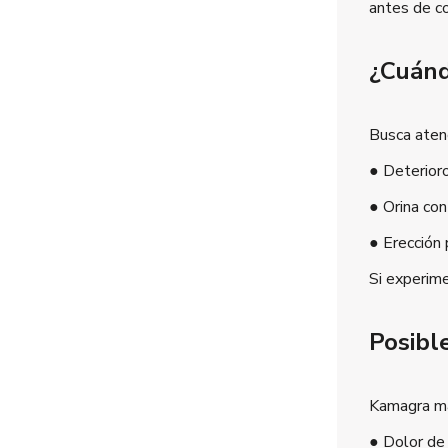
antes de c
¿Cuánd
Busca aten
● Deterioro
● Orina con
● Erección 
Si experime
Posibl
Kamagra ma
● Dolor de