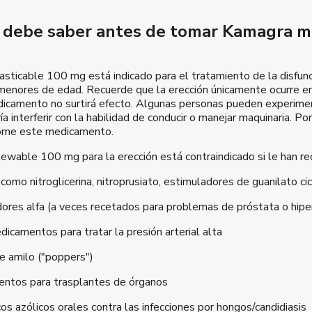
 debe saber antes de tomar Kamagra m
ticable 100 mg está indicado para el tratamiento de la disfunci
menores de edad. Recuerde que la erección únicamente ocurre en 
edicamento no surtirá efecto. Algunas personas pueden experim
ía interferir con la habilidad de conducir o manejar maquinaria. Po
ome este medicamento.
ewable 100 mg para la erección está contraindicado si le han re
 como nitroglicerina, nitroprusiato, estimuladores de guanilato 
res alfa (a veces recetados para problemas de próstata o hipert
icamentos para tratar la presión arterial alta
e amilo ("poppers")
ntos para trasplantes de órganos
os azólicos orales contra las infecciones por hongos/candidiasis