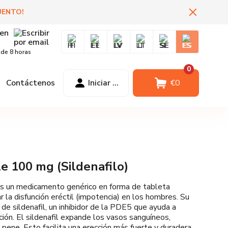
UENTO
!
FI
EE
LV
LT
SE
ES
 de 8 horas
0
Contáctenos
Iniciar sesión
€
0
e 100 mg (Sildenafilo)
 un medicamento genérico en forma de tableta
ar la disfunción eréctil (impotencia) en los hombres. Su
o de sildenafil, un inhibidor de la PDE5 que ayuda a
ión. El sildenafil expande los vasos sanguíneos,
 pene. Esto facilita una erección más fuerte y duradera,