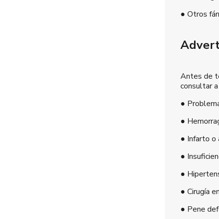
● Otros fá
Advert
Antes de t
consultar a
● Problema
● Hemorrag
● Infarto o
● Insuficie
● Hiperten
● Cirugía e
● Pene de