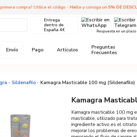
 primera compra? Utilice el código -
Hello
y consiga un
5
%
DE DESC
Entrega
dentro de
España
4€
Respuesta en un plazo
Preguntas
Envío
Pago
Artículos
Frecuentes
gra - Sildenafilo
Kamagra Masticable 100 mg (Sildenafilo)
Kamagra Masticabl
Kamagra masticable 100 mg es
masticable, utilizado para trat
ingrediente activo es el citrat
mejorar los problemas de erecc
mejorando el flujo de sangre al