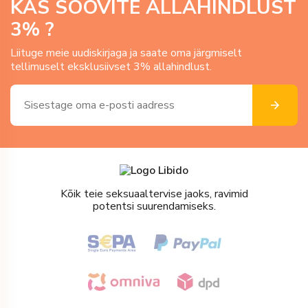
KAS SOOVITE ALLAHINDLUST
3
% ?
Liituge meie uudiskirjaga ja saate oma järgmiselt
tellimuselt eksklusiivset 3% allahindlust.
Kõik teie seksuaaltervise jaoks, ravimid
potentsi suurendamiseks.