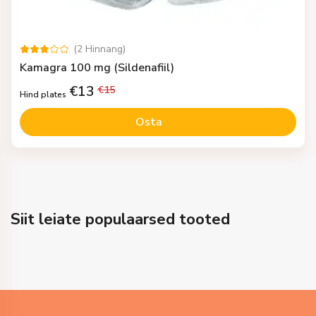
(
2
Hinnang
)
Kamagra 100 mg (Sildenafiil)
€
13
€
15
Hind plates
Osta
Siit leiate populaarsed tooted