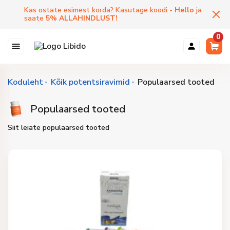
Kas ostate esimest korda? Kasutage koodi -
Hello
ja
saate
5
%
ALLAHINDLUST
!
0
Koduleht
Kõik potentsiravimid
Populaarsed tooted
Populaarsed tooted
Siit leiate populaarsed tooted