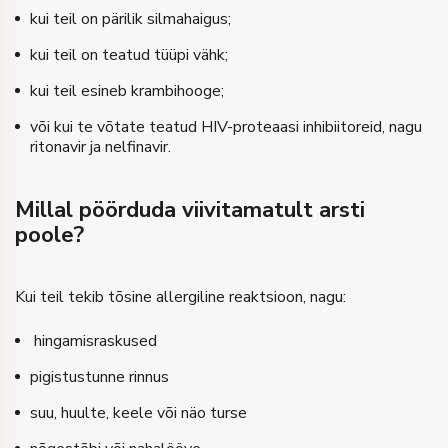
kui teil on pärilik silmahaigus;
kui teil on teatud tüüpi vähk;
kui teil esineb krambihooge;
või kui te võtate teatud HIV-proteaasi inhibiitoreid, nagu
ritonavir ja nelfinavir.
Millal pöörduda viivitamatult arsti
poole?
Kui teil tekib tõsine allergiline reaktsioon, nagu:
hingamisraskused
pigistustunne rinnus
suu, huulte, keele või näo turse