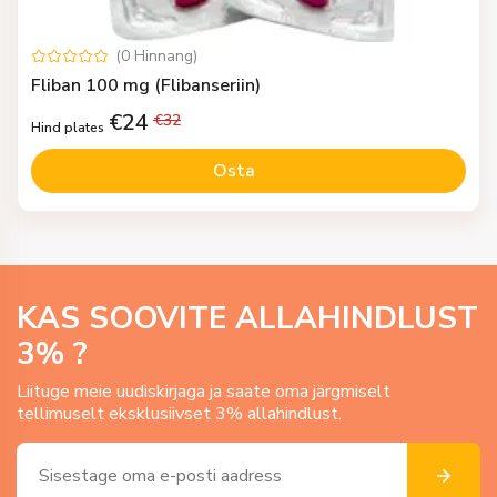
(
0
Hinnang
)
Fliban 100 mg (Flibanseriin)
€
24
€
32
Hind plates
Osta
KAS SOOVITE ALLAHINDLUST
3
% ?
Liituge meie uudiskirjaga ja saate oma järgmiselt
tellimuselt eksklusiivset 3% allahindlust.