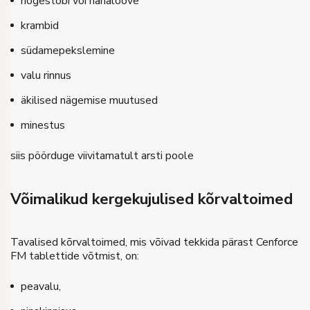
nõgestõbi või nahalööve
krambid
südamepekslemine
valu rinnus
äkilised nägemise muutused
minestus
siis pöörduge viivitamatult arsti poole
Võimalikud kergekujulised kõrvaltoimed
Tavalised kõrvaltoimed, mis võivad tekkida pärast Cenforce
FM tablettide võtmist, on:
peavalu,