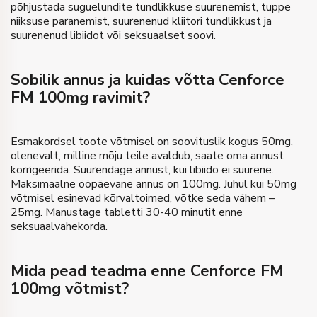
põhjustada suguelundite tundlikkuse suurenemist, tuppe
niiksuse paranemist, suurenenud kliitori tundlikkust ja
suurenenud libiidot või seksuaalset soovi.
Sobilik annus ja kuidas võtta Cenforce
FM 100mg ravimit?
Esmakordsel toote võtmisel on soovituslik kogus 50mg,
olenevalt, milline mõju teile avaldub, saate oma annust
korrigeerida. Suurendage annust, kui libiido ei suurene.
Maksimaalne ööpäevane annus on 100mg. Juhul kui 50mg
võtmisel esinevad kõrvaltoimed, võtke seda vähem –
25mg. Manustage tabletti 30-40 minutit enne
seksuaalvahekorda.
Mida pead teadma enne Cenforce FM
100mg võtmist?