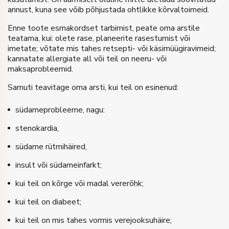
annust, kuna see võib põhjustada ohtlikke kõrvaltoimeid.
Enne toote esmakordset tarbimist, peate oma arstile
teatama, kui: olete rase, planeerite rasestumist või
imetate; võtate mis tahes retsepti- või käsimüügiravimeid;
kannatate allergiate all või teil on neeru- või
maksaprobleemid.
Samuti teavitage oma arsti, kui teil on esinenud:
südameprobleeme, nagu:
stenokardia,
südame rütmihäired,
insult või südameinfarkt;
kui teil on kõrge või madal vererõhk;
kui teil on diabeet;
kui teil on mis tahes vormis verejooksuhäire;