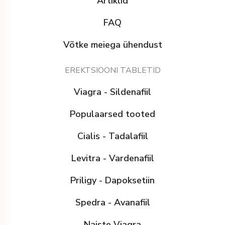
Artiklid
FAQ
Võtke meiega ühendust
EREKTSIOONI TABLETID
Viagra - Sildenafiil
Populaarsed tooted
Cialis - Tadalafiil
Levitra - Vardenafiil
Priligy - Dapoksetiin
Spedra - Avanafiil
Naiste Viagra