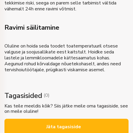
tekkimise riski, seega on parem selle tarbimist vältida
vähemalt 24h enne ravimi võtmist.
Ravimi säilitamine
Oluline on hoida seda toodet toatemperatuuril otsese
valguse ja soojusallikate eest kaitstult. Hoidke seda
lastele ja lemmikloomadele kättesaamatus kohas.
Aegunud rohud kõrvaldage nõuetekohaselt, andes need
tervishoiutöötajale, prügikasti viskamise asemel.
Tagasisided
(
0
)
Kas teile meeldis kõik? Siis jätke meile oma tagasiside, see
on meile oluline!
Jäta tagasiside