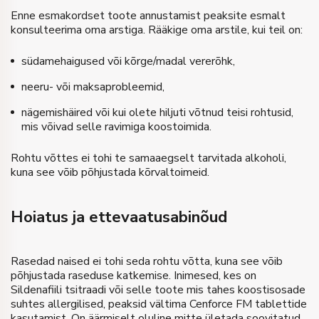
Enne esmakordset toote annustamist peaksite esmalt
konsulteerima oma arstiga. Rääkige oma arstile, kui teil on:
südamehaigused või kõrge/madal vererõhk,
neeru- või maksaprobleemid,
nägemishäired või kui olete hiljuti võtnud teisi rohtusid,
mis võivad selle ravimiga koostoimida.
Rohtu võttes ei tohi te samaaegselt tarvitada alkoholi,
kuna see võib põhjustada kõrvaltoimeid.
Hoiatus ja ettevaatusabinõud
Rasedad naised ei tohi seda rohtu võtta, kuna see võib
põhjustada raseduse katkemise. Inimesed, kes on
Sildenafiili tsitraadi või selle toote mis tahes koostisosade
suhtes allergilised, peaksid vältima Cenforce FM tablettide
kasutamist. On äärmiselt oluline mitte ületada soovitatud