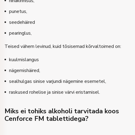
ninakinnisus,
punetus,
seedehäired
pearinglus,
Teised vähem levinud, kuid tõsisemad kõrvaltoimed on:
kuulmislangus
nägemishäired,
sealhulgas sinise varjundi nägemine esemetel,
raskused rohelise ja sinise värvi eristamisel.
Miks ei tohiks alkoholi tarvitada koos
Cenforce FM tablettidega?