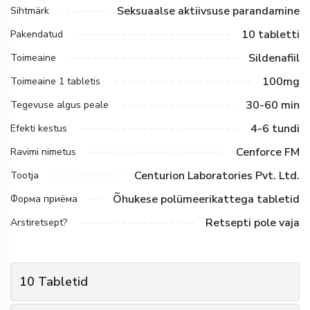
Seksuaalse aktiivsuse parandamine
Sihtmärk
10 tabletti
Pakendatud
Sildenafiil
Toimeaine
100mg
Toimeaine 1 tabletis
30-60 min
Tegevuse algus peale
4-6 tundi
Efekti kestus
Cenforce FM
Ravimi nimetus
Centurion Laboratories Pvt. Ltd.
Tootja
Õhukese polümeerikattega tabletid
Форма приёма
Retsepti pole vaja
Arstiretsept?
10
Tabletid
1
Pakkide arv