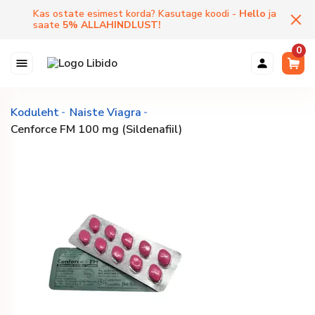
Kas ostate esimest korda? Kasutage koodi -
Hello
ja
saate
5
%
ALLAHINDLUST
!
0
Koduleht
Naiste Viagra
Cenforce FM 100 mg (Sildenafiil)