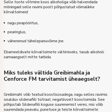
Selle toote võtmine koos alkoholiga võib halvendada
mõningaid selle ravimi poolt põhjustatud võimalikke
kõrvaltoimeid:
nagu peapööritus,
pearinglus,
vähenenud tähelepanuvõime jne.
Ebameeldivate kõrvaltoimete vältimiseks, tasub alkoholi
samaaegselt mitte tarbida.
Miks tuleks vältida Greibimahla ja
Cenforce FM tarvitamist üheaegselt?
Greibimahl võib teatud koostisosadega, nagu selles ravimis
sisalduv sildenafiili tsitraat, negatiivselt koostoimida. See
põhjustab Sildenafiili koguse suurenemist veres, mis võib
suurendada peavalu, punetuse ja teiste kõrvaltoimete