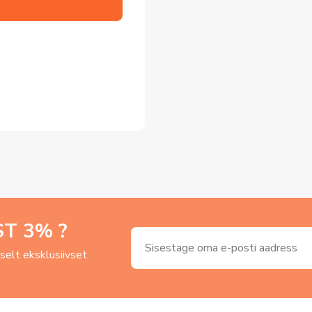
ST
3
% ?
uselt eksklusiivset