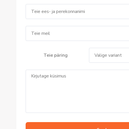
Teie päring
Valige variant
Wholesale orde
Change order
Complain
Other