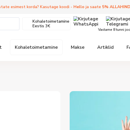
state esimest korda? Kasutage koodi -
Hello
ja saate
5
%
ALLAHIN
Kohaletoimetamine
Eestis
3€
Vastame 8 tunni jo
t
Kohaletoimetamine
Makse
Artiklid
F