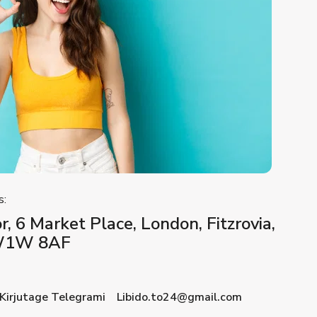
s:
, 6 Market Place, London, Fitzrovia,
 W1W 8AF
Libido.to24@gmail.com