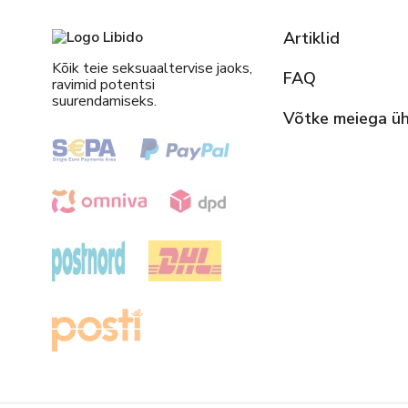
Artiklid
Kõik teie seksuaaltervise jaoks,
FAQ
ravimid potentsi
suurendamiseks.
Võtke meiega ü