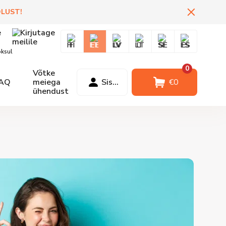
DLUST
!
FI
EE
LV
LT
SE
ES
oksul
0
Võtke
AQ
meiega
Sisselogimine
€
0
ühendust