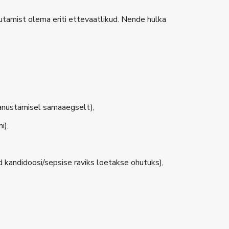
utamist olema eriti ettevaatlikud. Nende hulka
 manustamisel samaaegselt),
i),
 kandidoosi/sepsise raviks loetakse ohutuks),