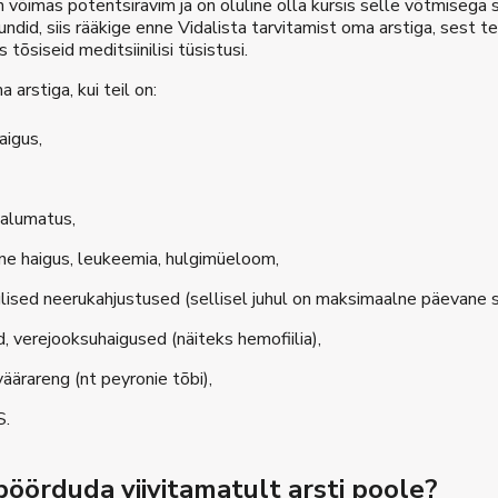
n võimas potentsiravim ja on oluline olla kursis selle võtmisega 
undid, siis rääkige enne Vidalista tarvitamist oma arstiga, sest 
tõsiseid meditsiinilisi tüsistusi.
 arstiga, kui teil on:
igus,
talumatus,
ine haigus, leukeemia, hulgimüeloom,
lised neerukahjustused (sellisel juhul on maksimaalne päevane s
, verejooksuhaigused (näiteks hemofiilia),
äärareng (nt peyronie tõbi),
S.
pöörduda viivitamatult arsti poole?