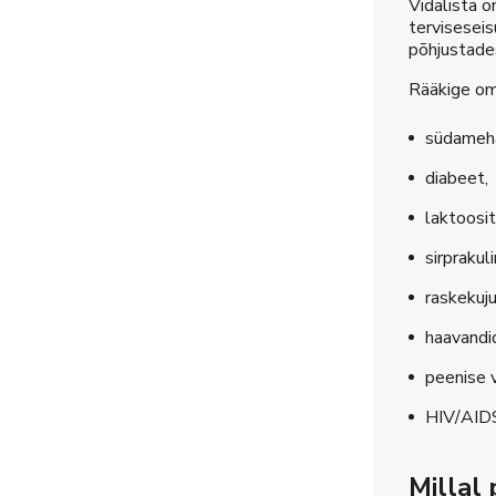
Vidalista o
terviseseis
põhjustades 
Rääkige oma
südameha
diabeet,
laktoosi
sirprakul
raskekuju
haavandid
peenise v
HIV/AID
Millal 