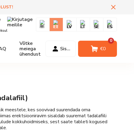
DLUST
!
FI
EE
LV
LT
SE
ES
oksul
0
Võtke
AQ
meiega
Sisselogimine
€
0
ühendust
dalafiil)
lik meestele, kes soovivad suurendada oma
mas erektsiooniravim sisaldab suuremat tadalafiili
ulude kokkuhoidmiseks, sest saate tableti kogused
ale.