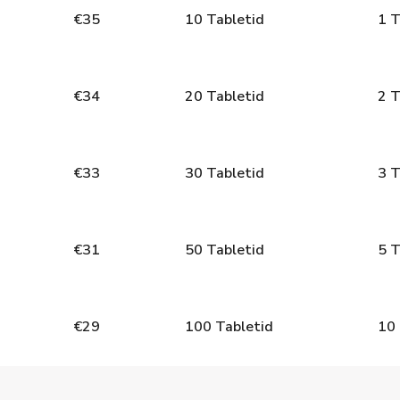
€
35
10
Tabletid
1 T
€
34
20
Tabletid
2 T
€
33
30
Tabletid
3 T
€
31
50
Tabletid
5 T
€
29
100
Tabletid
10 