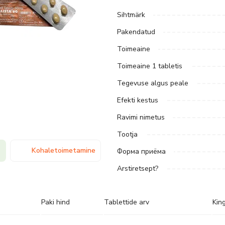
Sihtmärk
Pakendatud
Toimeaine
Toimeaine 1 tabletis
Tegevuse algus peale
Efekti kestus
Ravimi nimetus
Tootja
Kohaletoimetamine
Форма приёма
Arstiretsept?
Paki hind
Tablettide arv
King