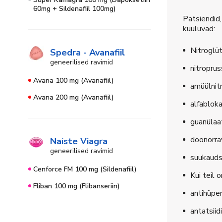
60mg + Sildenafiil 100mg)
Patsiendid,
kuuluvad:
Nitroglüt
Spedra - Avanafiil
geneerilised ravimid
nitroprus
Avana 100 mg (Avanafiil)
amüülnitr
Avana 200 mg (Avanafiil)
alfabloka
guanülaat
doonorra
Naiste Viagra
geneerilised ravimid
suukauds
Cenforce FM 100 mg (Sildenafiil)
Kui teil 
Fliban 100 mg (Flibanseriin)
antihüper
antatsiidi