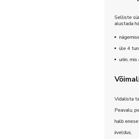
Selliste sü
alustada hä
nägemise
üle 4 tun
uriin, mi
Võimal
Vidalista t
Peavalu, pe
halb enese
iiveldus,