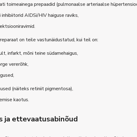
aati toimeainega prepaadid (pulmonaalse arteriaalse hüpertensioo
 inhibiitorid AIDSi/HIV haiguse raviks,
ektsiooniravimid.
eparaat on teile vastunäidustatud, kui teil on:
ult, infarkt, mõni teine südamehaigus,
rge vererõhk,
gused,
used (näiteks retiniit pigmentosa),
emise kaotus.
s ja ettevaatusabinõud