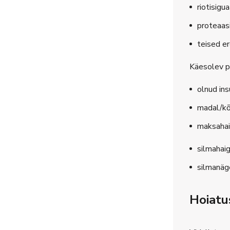
riotisigu
proteaasi
teised er
Käesolev pr
olnud ins
madal/kõ
maksahai
silmahaig
silmanäg
Hoiatu