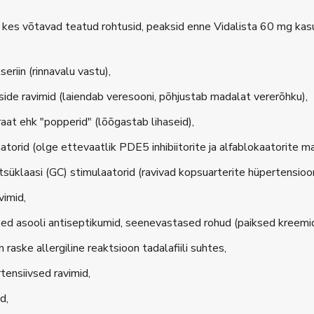
 kes võtavad teatud rohtusid, peaksid enne Vidalista 60 mg kas
seriin (rinnavalu vastu),
side ravimid (laiendab veresooni, põhjustab madalat vererõhku),
aat ehk "popperid" (lõõgastab lihaseid),
atorid (olge ettevaatlik PDE5 inhibiitorite ja alfablokaatorite
süklaasi (GC) stimulaatorid (ravivad kopsuarterite hüpertensioon
vimid,
ed asooli antiseptikumid, seenevastased rohud (paiksed kreemid
on raske allergiline reaktsioon tadalafiili suhtes,
tensiivsed ravimid,
d,