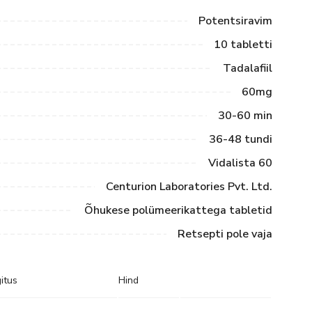
Potentsiravim
10 tabletti
Tadalafiil
60mg
30-60 min
36-48 tundi
Vidalista 60
Centurion Laboratories Pvt. Ltd.
Õhukese polümeerikattega tabletid
Retsepti pole vaja
itus
Hind