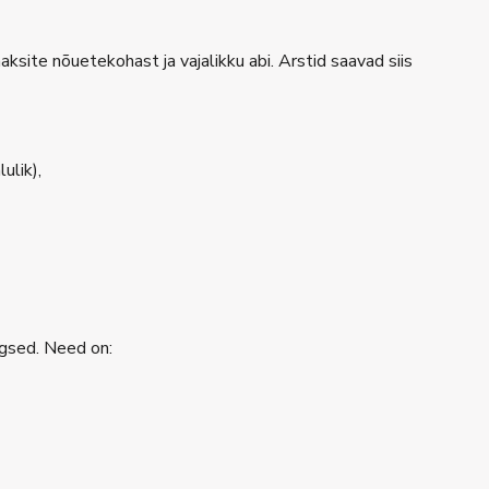
site nõuetekohast ja vajalikku abi. Arstid saavad siis
ulik),
egsed. Need on: