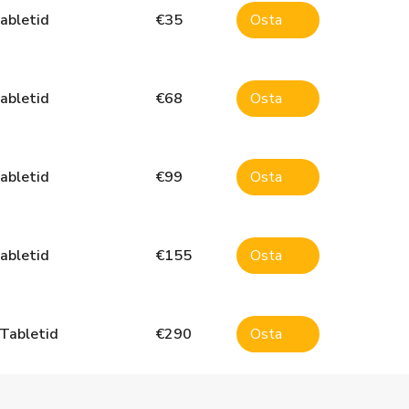
abletid
€
35
Osta
abletid
€
68
Osta
abletid
€
99
Osta
abletid
€
155
Osta
Tabletid
€
290
Osta