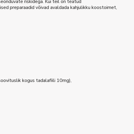
seonduvate riskidega. Kui teil on teatud
teised preparaadid võivad avaldada kahjulikku koostoimet,
oovituslik kogus tadalafiili 10mg),