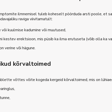
mptomite ilmnemisel tuleb koheselt pöörduda arsti poole, et saak
davajaliku raviga viivitamatult:
 või kuulmise kadumine või muutused,
ni kestev erektsioon, mis püsib ka ilma erutuseta (võib olla ka val
s on verine või hägune.
ikud kõrvaltoimed
ablette võttes võite kogeda kergeid kõrvaltoimed, mis on lühia
aringlus,
tunne,