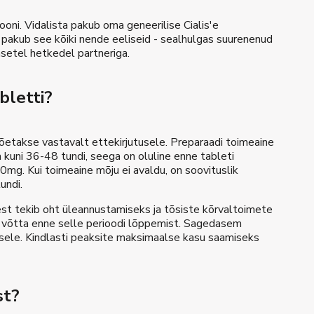
ni. Vidalista pakub oma geneerilise Cialis'e
s pakub see kõiki nende eeliseid - sealhulgas suurenenud
msetel hetkedel partneriga.
bletti?
õetakse vastavalt ettekirjutusele. Preparaadi toimeaine
a kuni 36-48 tundi, seega on oluline enne tableti
mg. Kui toimeaine mõju ei avaldu, on soovituslik
undi.
est tekib oht üleannustamiseks ja tõsiste kõrvaltoimete
st võtta enne selle perioodi lõppemist. Sagedasem
rvisele. Kindlasti peaksite maksimaalse kasu saamiseks
st?