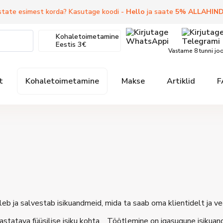
state esimest korda? Kasutage koodi -
Hello
ja saate
5
%
ALLAHIN
Kohaletoimetamine
Eestis
3€
Vastame 8 tunni jo
t
Kohaletoimetamine
Makse
Artiklid
F
ötleb ja salvestab isikuandmeid, mida ta saab oma klientidelt ja v
astatava füüsilise isiku kohta. Töötlemine on igasugune isikua