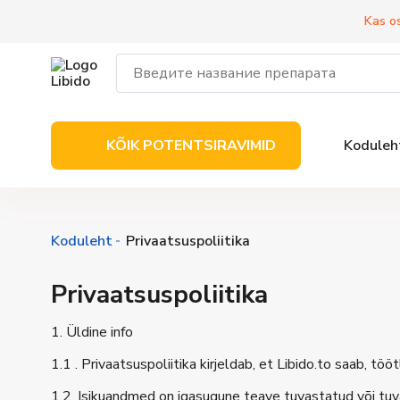
Kas o
KÕIK POTENTSIRAVIMID
Koduleh
Koduleht
Privaatsuspoliitika
Privaatsuspoliitika
1. Üldine info
1.1 . Privaatsuspoliitika kirjeldab, et Libido.to saab, tö
1.2. Isikuandmed on igasugune teave tuvastatud või tuv