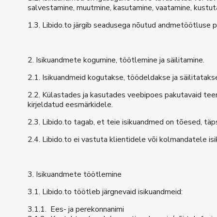
salvestamine, muutmine, kasutamine, vaatamine, kustut
1.3. Libido.to järgib seadusega nõutud andmetöötluse 
2. Isikuandmete kogumine, töötlemine ja säilitamine.
2.1. Isikuandmeid kogutakse, töödeldakse ja säilitataks
2.2. Külastades ja kasutades veebipoes pakutavaid teen
kirjeldatud eesmärkidele.
2.3. Libido.to tagab, et teie isikuandmed on tõesed, tä
2.4. Libido.to ei vastuta klientidele või kolmandatele i
3. Isikuandmete töötlemine
3.1. Libido.to töötleb järgnevaid isikuandmeid:
3.1.1. Ees- ja perekonnanimi