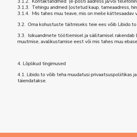
3.1.2. Kontaktandmed (e-posti aadress ja/või telefoni
3.1.3. Tehingu andmed (ostetud kaup, tarneaadress, hin
3.1.4. Mis tahes muu teave, mis on meile kättesaadav 
3.2. Oma kohustuste täitmiseks teie ees võib Libido.to
3.3. Isikuandmete töötlemisel ja säilitamisel rakendab L
muutmise, avalikustamise eest või mis tahes muu ebase
4. Lõplikud tingimused
4.1. Libido.to võib teha muudatusi privaatsuspoliitikas 
täiendatakse.