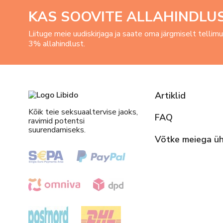
KAS SOOVITE ALLAHINDLU
Liituge meie uudiskirjaga ja saate oma järgmiselt tellim
3% allahindlust.
Artiklid
Kõik teie seksuaaltervise jaoks,
FAQ
ravimid potentsi
suurendamiseks.
Võtke meiega ü