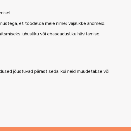
misel.
enustega, et töödelda meie nimel vajalikke andmeid.
aitsmiseks juhusliku või ebaseadusliku hävitamise,
randused jõustuvad pärast seda, kui neid muudetakse või