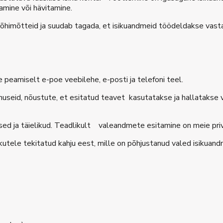
amine või hävitamine.
põhimõtteid ja suudab tagada, et isikuandmeid töödeldakse vast
e peamiselt e-poe veebilehe, e-posti ja telefoni teel.
useid, nõustute, et esitatud teavet kasutatakse ja hallatakse 
psed ja täielikud. Teadlikult valeandmete esitamine on meie priv
sikutele tekitatud kahju eest, mille on põhjustanud valed isikuan