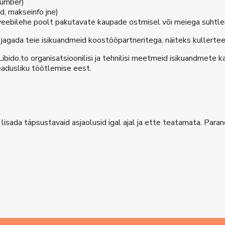
number)
d, makseinfo jne)
veebilehe poolt pakutavate kaupade ostmisel või meiega suhtle
 jagada teie isikuandmeid koostööpartneritega, näiteks kullerte
ibido.to organisatsioonilisi ja tehnilisi meetmeid isikuandmete k
adusliku töötlemise eest.
ja lisada täpsustavaid asjaolusid igal ajal ja ette teatamata. Pa