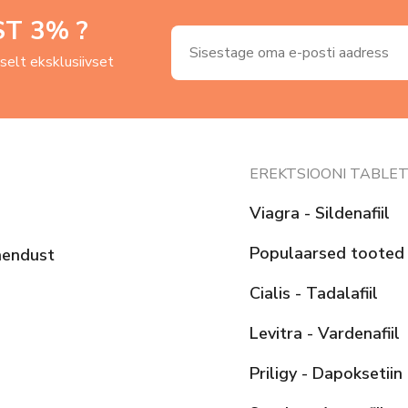
ST
3
% ?
uselt eksklusiivset
EREKTSIOONI TABLET
Viagra - Sildenafiil
Populaarsed tooted
hendust
Cialis - Tadalafiil
Levitra - Vardenafiil
Priligy - Dapoksetiin