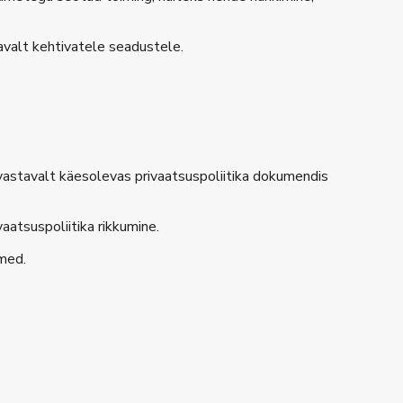
avalt kehtivatele seadustele.
vastavalt käesolevas privaatsuspoliitika dokumendis
aatsuspoliitika rikkumine.
dmed.