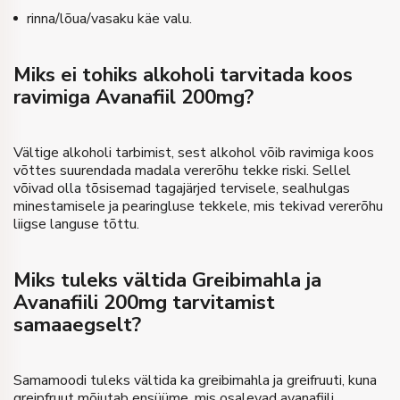
rinna/lõua/vasaku käe valu.
Miks ei tohiks alkoholi tarvitada koos
ravimiga Avanafiil 200mg?
Vältige alkoholi tarbimist, sest alkohol võib ravimiga koos
võttes suurendada madala vererõhu tekke riski. Sellel
võivad olla tõsisemad tagajärjed tervisele, sealhulgas
minestamisele ja pearingluse tekkele, mis tekivad vererõhu
liigse languse tõttu.
Miks tuleks vältida Greibimahla ja
Avanafiili 200mg tarvitamist
samaaegselt?
Samamoodi tuleks vältida ka greibimahla ja greifruuti, kuna
greipfruut mõjutab ensüüme, mis osalevad avanafiili