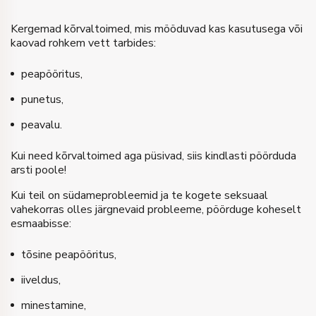
Kergemad kõrvaltoimed, mis mööduvad kas kasutusega või
kaovad rohkem vett tarbides:
peapööritus,
punetus,
peavalu.
Kui need kõrvaltoimed aga püsivad, siis kindlasti pöörduda
arsti poole!
Kui teil on südameprobleemid ja te kogete seksuaal
vahekorras olles järgnevaid probleeme, pöörduge koheselt
esmaabisse:
tõsine peapööritus,
iiveldus,
minestamine,