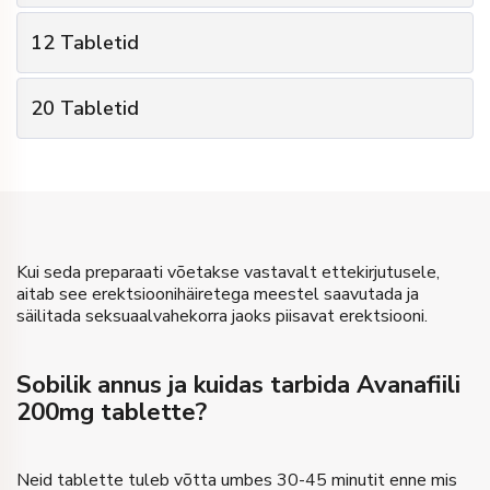
1
Pakkide arv
12
Tabletid
€
26
Paki hind
3
Pakkide arv
4
Tabletid
Tablettide arv
20
Tabletid
€
24
Paki hind
-
Kingitus
5
Pakkide arv
12
Tabletid
Tablettide arv
€
26
Hind
€
22
Paki hind
-
Kingitus
20
Tabletid
Tablettide arv
Osta
€
75
Hind
-
Kingitus
Kui seda preparaati võetakse vastavalt ettekirjutusele,
Osta
aitab see erektsioonihäiretega meestel saavutada ja
€
110
Hind
säilitada seksuaalvahekorra jaoks piisavat erektsiooni.
Osta
Sobilik annus ja kuidas tarbida Avanafiili
200mg tablette?
Neid tablette tuleb võtta umbes 30-45 minutit enne mis