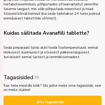
metaboliseerimises, põhjustades ettearvamatut vererõhu
taseme langust, mis võib põhjustada minestust ja muid
tõsiseid kõrvaltoimeid (kui seda tarbitakse 24 tunni jooksul
enne/pärast tablettide võtmist).
Kuidas säilitada Avanafiili tablette?
Seda preparaati tuleb alati hoida toatemperatuuril, eemal
niiskusest, kuumusest ja otsesest päikesevalgusest,
turvaliselt eemal lastest ja lemmikloomadest.
Tagasisided
(
0
)
Kas teile meeldis kõik? Siis jätke meile oma tagasiside, see
on meile oluline!
Jäta tagasiside