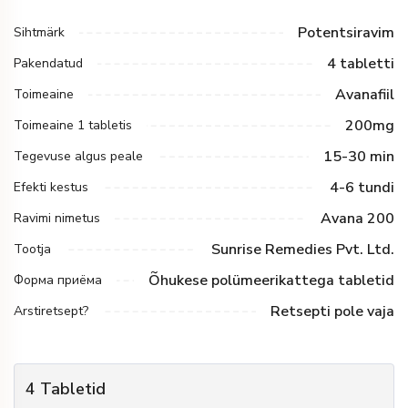
Potentsiravim
Sihtmärk
4 tabletti
Pakendatud
Avanafiil
Toimeaine
200mg
Toimeaine 1 tabletis
15-30 min
Tegevuse algus peale
4-6 tundi
Efekti kestus
Avana 200
Ravimi nimetus
Sunrise Remedies Pvt. Ltd.
Tootja
Õhukese polümeerikattega tabletid
Форма приёма
Retsepti pole vaja
Arstiretsept?
4
Tabletid