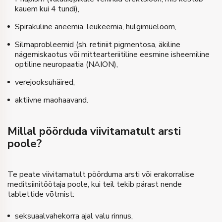
kauem kui 4 tundi),
Spirakuline aneemia, leukeemia, hulgimüeloom,
Silmaprobleemid (sh. retiniit pigmentosa, äkiline
nägemiskaotus või mittearteriitiline eesmine isheemiline
optiline neuropaatia (NAION),
verejooksuhäired,
aktiivne maohaavand.
Millal pöörduda viivitamatult arsti
poole?
Te peate viivitamatult pöörduma arsti või erakorralise
meditsiinitöötaja poole, kui teil tekib pärast nende
tablettide võtmist:
seksuaalvahekorra ajal valu rinnus,