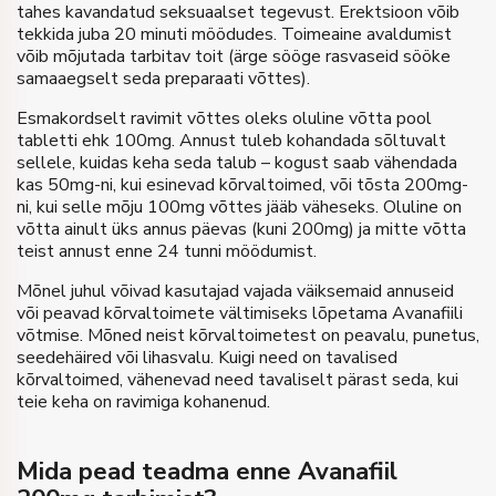
tahes kavandatud seksuaalset tegevust. Erektsioon võib
tekkida juba 20 minuti möödudes. Toimeaine avaldumist
võib mõjutada tarbitav toit (ärge sööge rasvaseid sööke
samaaegselt seda preparaati võttes).
Esmakordselt ravimit võttes oleks oluline võtta pool
tabletti ehk 100mg. Annust tuleb kohandada sõltuvalt
sellele, kuidas keha seda talub – kogust saab vähendada
kas 50mg-ni, kui esinevad kõrvaltoimed, või tõsta 200mg-
ni, kui selle mõju 100mg võttes jääb väheseks. Oluline on
võtta ainult üks annus päevas (kuni 200mg) ja mitte võtta
teist annust enne 24 tunni möödumist.
Mõnel juhul võivad kasutajad vajada väiksemaid annuseid
või peavad kõrvaltoimete vältimiseks lõpetama Avanafiili
võtmise. Mõned neist kõrvaltoimetest on peavalu, punetus,
seedehäired või lihasvalu. Kuigi need on tavalised
kõrvaltoimed, vähenevad need tavaliselt pärast seda, kui
teie keha on ravimiga kohanenud.
Mida pead teadma enne Avanafiil