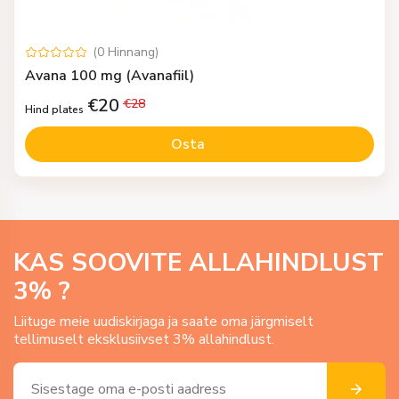
(
0
Hinnang
)
Avana 100 mg (Avanafiil)
€
20
€
28
Hind plates
Osta
KAS SOOVITE ALLAHINDLUST
3
% ?
Liituge meie uudiskirjaga ja saate oma järgmiselt
tellimuselt eksklusiivset 3% allahindlust.