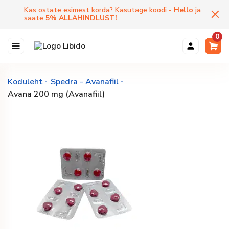
Kas ostate esimest korda? Kasutage koodi -
Hello
ja
saate
5
%
ALLAHINDLUST
!
0
Koduleht
Spedra - Avanafiil
Avana 200 mg (Avanafiil)