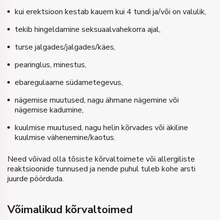
kui erektsioon kestab kauem kui 4 tundi ja/või on valulik,
tekib hingeldamine seksuaalvahekorra ajal,
turse jalgades/jalgades/käes,
pearinglus, minestus,
ebaregulaarne südametegevus,
nägemise muutused, nagu ähmane nägemine või
nägemise kadumine,
kuulmise muutused, nagu helin kõrvades või äkiline
kuulmise vähenemine/kaotus.
Need võivad olla tõsiste kõrvaltoimete või allergiliste
reaktsioonide tunnused ja nende puhul tuleb kohe arsti
juurde pöörduda.
Võimalikud kõrvaltoimed