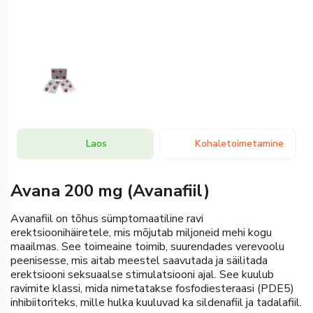
Laos
Kohaletoimetamine
Avana 200 mg (Avanafiil)
Avanafiil on tõhus sümptomaatiline ravi
erektsioonihäiretele, mis mõjutab miljoneid mehi kogu
maailmas. See toimeaine toimib, suurendades verevoolu
peenisesse, mis aitab meestel saavutada ja säilitada
erektsiooni seksuaalse stimulatsiooni ajal. See kuulub
ravimite klassi, mida nimetatakse fosfodiesteraasi (PDE5)
inhibiitoriteks, mille hulka kuuluvad ka sildenafiil ja tadalafiil.