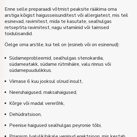
Enne selle preparaadi võtmist peaksite rääkima oma
arstiga kõigist haigusseisunditest või allergiatest, mis teil
esinevad, ravimitest, mida te kasutate, sealhulgas
retseptita ravimitest, nagu vitamiinid või taimsed
toidulisandid.
Öelge oma arstile, kui teil on (esineb või on esinenud):
Südameprobleemid, sealhulgas stenokardia,
südameatakk, südame rütmihäire, valu rinnus või
südamepuudulikkus.
Viimase 6 kuu jooksul olnud insult,
Neeruhaigused, maksahaigused,
Kõrge või madal vererõhk,
Dehüdratsioon,
Peenise haigused sealhulgas peyronie tõbi,
Priapism (valulik/pikale veninud erektsioon, mis kestab