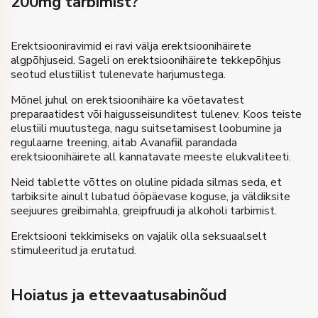
200mg tarbimist?
Erektsiooniravimid ei ravi välja erektsioonihäirete
algpõhjuseid. Sageli on erektsioonihäirete tekkepõhjus
seotud elustiilist tulenevate harjumustega.
Mõnel juhul on erektsioonihäire ka võetavatest
preparaatidest või haigusseisunditest tulenev. Koos teiste
elustiili muutustega, nagu suitsetamisest loobumine ja
regulaarne treening, aitab Avanafiil parandada
erektsioonihäirete all kannatavate meeste elukvaliteeti.
Neid tablette võttes on oluline pidada silmas seda, et
tarbiksite ainult lubatud ööpäevase koguse, ja väldiksite
seejuures greibimahla, greipfruudi ja alkoholi tarbimist.
Erektsiooni tekkimiseks on vajalik olla seksuaalselt
stimuleeritud ja erutatud.
Hoiatus ja ettevaatusabinõud