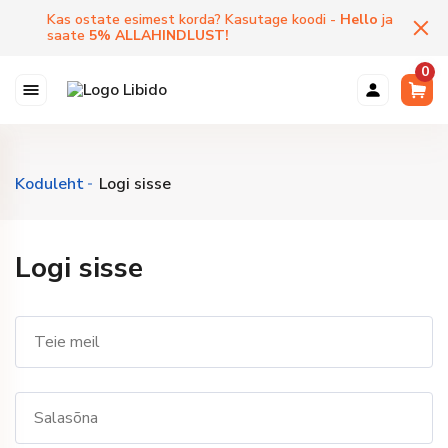
Kas ostate esimest korda? Kasutage koodi -
Hello
ja
saate
5
%
ALLAHINDLUST
!
0
Koduleht
Logi sisse
Logi sisse