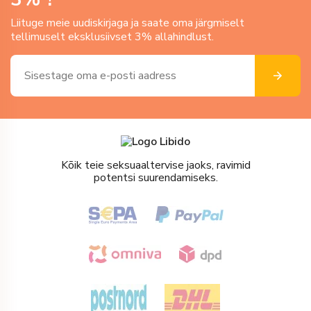
Liituge meie uudiskirjaga ja saate oma järgmiselt
tellimuselt eksklusiivset 3% allahindlust.
Kõik teie seksuaaltervise jaoks, ravimid
potentsi suurendamiseks.