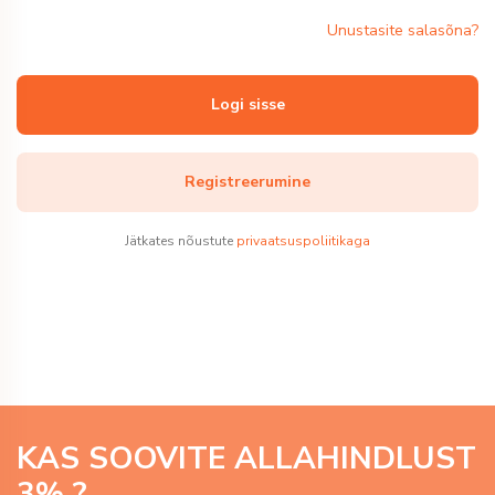
Unustasite salasõna?
Logi sisse
Registreerumine
Jätkates nõustute
privaatsuspoliitikaga
KAS SOOVITE ALLAHINDLUST
3
% ?