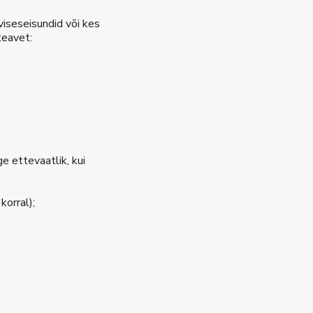
viseseisundid või kes
teavet:
 ettevaatlik, kui
korral);