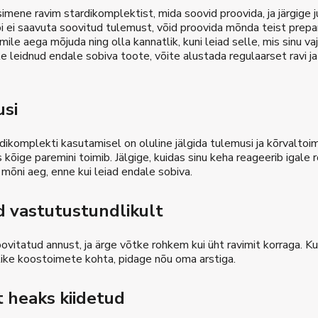
mene ravim stardikomplektist, mida soovid proovida, ja järgige j
 ei saavuta soovitud tulemust, võid proovida mõnda teist prepa
imile aega mõjuda ning olla kannatlik, kuni leiad selle, mis sinu v
te leidnud endale sobiva toote, võite alustada regulaarset ravi j
usi
dikomplekti kasutamisel on oluline jälgida tulemusi ja kõrvaltoi
s kõige paremini toimib. Jälgige, kuidas sinu keha reageerib igale 
mõni aeg, enne kui leiad endale sobiva.
d vastutustundlikult
vitatud annust, ja ärge võtke rohkem kui üht ravimit korraga. Ku
ike koostoimete kohta, pidage nõu oma arstiga.
 heaks kiidetud