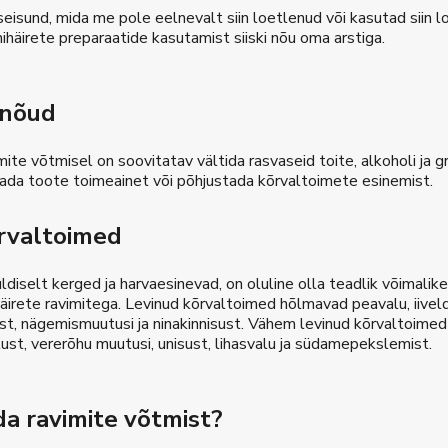
seisund, mida me pole eelnevalt siin loetlenud või kasutad siin 
häirete preparaatide kasutamist siiski nõu oma arstiga.
inõud
mite võtmisel on soovitatav vältida rasvaseid toite, alkoholi ja 
ada toote toimeainet või põhjustada kõrvaltoimete esinemist.
rvaltoimed
ldiselt kerged ja harvaesinevad, on oluline olla teadlik võimali
äirete ravimitega. Levinud kõrvaltoimed hõlmavad peavalu, iivel
ust, nägemismuutusi ja ninakinnisust. Vähem levinud kõrvaltoime
ust, vererõhu muutusi, unisust, lihasvalu ja südamepekslemist.
da ravimite võtmist?