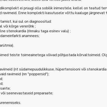
dikomplekt ei pruugi olla sobilik inimestele, kellel on teatud ter
 ravimeid. Enne komplekti kasutusele võttu kaaluge järgnevat 
amist, kui sul on diagnoositud:
 või kõrge vererõhk ;
ilne stenokardia (rinnaku taga esinev valu) ;
 südameinfarkti anamnees;
arütmia).
med teiste toimeainetega võivad põhjustada kõrvaltoimeid. Olge
ravimeid (nt südamepuudulikkuse, hüpertensiooni või stenokardia 
avaid ravimeid (nn "poppersid");
d;
d;
ssante;
e või seenevastaseid preparaate;
urenemiseks.