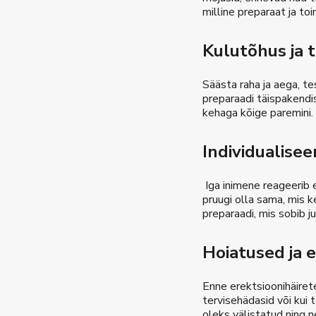
milline preparaat ja to
Kulutõhus ja 
Säästa raha ja aega, te
preparaadi täispakendis
kehaga kõige paremini.
Individualisee
Iga inimene reageerib e
pruugi olla sama, mis 
preparaadi, mis sobib j
Hoiatused ja 
Enne erektsioonihäiret
tervisehädasid või kui
oleks välistatud ning 