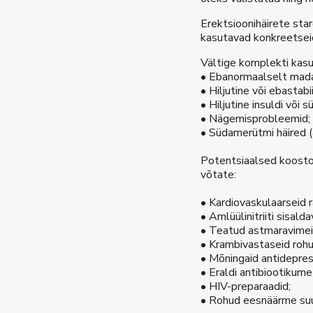
Erektsioonihäirete star
kasutavad konkreetseid
Vältige komplekti kasut
• Ebanormaalselt madal
• Hiljutine või ebastabi
• Hiljutine insuldi või
• Nägemisprobleemid;
• Südamerütmi häired (
Potentsiaalsed koostoi
võtate:
• Kardiovaskulaarseid 
• Amlüülinitriiti sisald
• Teatud astmaravimei
• Krambivastaseid rohu
• Mõningaid antidepre
• Eraldi antibiootikum
• HIV-preparaadid;
• Rohud eesnäärme su