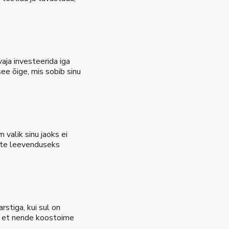
aja investeerida iga
ee õige, mis sobib sinu
 valik sinu jaoks ei
rete leevenduseks
stiga, kui sul on
t, et nende koostoime