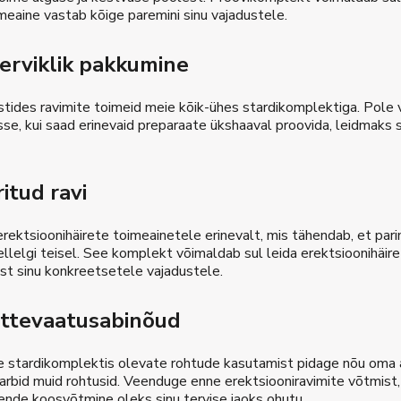
imeaine vastab kõige paremini sinu vajadustele.
terviklik pakkumine
stides ravimite toimeid meie kõik-ühes stardikomplektiga. Pole v
se, kui saad erinevaid preparaate ükshaaval proovida, leidmaks s
ritud ravi
rektsioonihäirete toimeainetele erinevalt, mis tähendab, et parim
kellelgi teisel. See komplekt võimaldab sul leida erektsioonihäi
ust sinu konkreetsetele vajadustele.
ettevaatusabinõud
e stardikomplektis olevate rohtude kasutamist pidage nõu oma ar
 tarbid muid rohtusid. Veenduge enne erektsiooniravimite võtmis
nende koosvõtmine oleks sinu tervise jaoks ohutu.