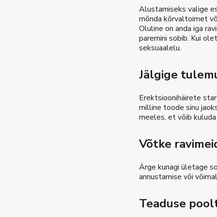
Alustamiseks valige esi
mõnda kõrvaltoimet või
Oluline on anda iga rav
paremini sobib. Kui ole
seksuaalelu.
Jälgige tulem
Erektsioonihäirete star
milline toode sinu jaok
meeles, et võib kuluda 
Võtke ravimei
Ärge kunagi ületage soo
annustamise või võimal
Teaduse poolt