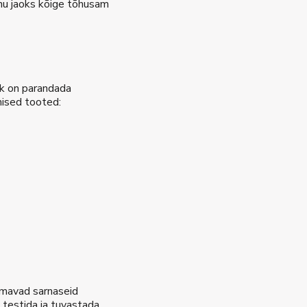
sinu jaoks kõige tõhusam
rk on parandada
mised tooted:
 omavad sarnaseid
testida ja tuvastada,