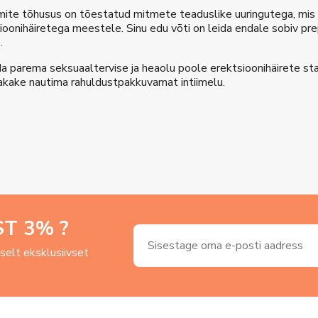
imite tõhusus on tõestatud mitmete teaduslike uuringutega, mis
ioonihäiretega meestele. Sinu edu võti on leida endale sobiv pre
.
 parema seksuaaltervise ja heaolu poole erektsioonihäirete sta
hakake nautima rahuldustpakkuvamat intiimelu.
ST
3
% ?
uselt eksklusiivset