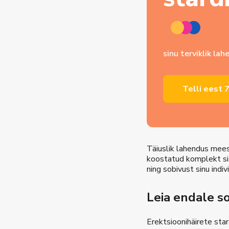
sinu terviklik la
Telli eest
7
Täiuslik lahendus mees
koostatud komplekt si
ning sobivust sinu indi
Leia endale s
Erektsioonihäirete star