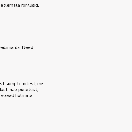
loetlemata rohtusid,
greibimahla. Need
kest sümptomitest, mis
dust, näo punetust,
d võivad hõlmata