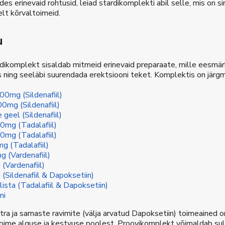
des erinevaid rohtusid, leiad stardikomplekti abil selle, mis on 
elt kõrvaltoimeid.
u
rdikomplekt sisaldab mitmeid erinevaid preparaate, mille eesmä
 ning seeläbi suurendada erektsiooni teket. Komplektis on järg
00mg (Sildenafiil)
0mg (Sildenafiil)
geel (Sildenafiil)
20mg (Tadalafiil)
40mg (Tadalafiil)
mg (Tadalafiil)
g (Vardenafiil)
 (Vardenafiil)
 (Sildenafiil & Dapoksetiin)
lista (Tadalafiil & Dapoksetiin)
ni
evitra ja sarnaste ravimite (välja arvatud Dapoksetiin) toimeained
toime alguse ja kestvuse poolest. Proovikomplekt võimaldab sul 