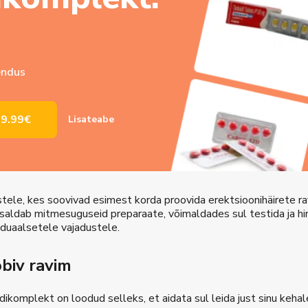
hendus
9.99€
Lisateabe
tele, kes soovivad esimest korda proovida erektsioonihäirete ra
saldab mitmesuguseid preparaate, võimaldades sul testida ja h
viduaalsetele vajadustele.
obiv ravim
dikomplekt on loodud selleks, et aidata sul leida just sinu kehal