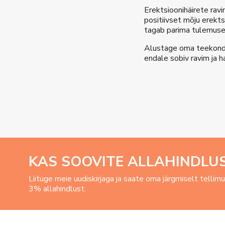
Erektsioonihäirete rav
positiivset mõju erekts
tagab parima tulemuse
Alustage oma teekonda
endale sobiv ravim ja 
KAS SOOVITE ALLAHINDLU
Liituge meie uudiskirjaga ja saate oma järgmiselt tellim
3% allahindlust.