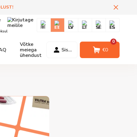
DLUST
!
FI
EE
LV
LT
SE
ES
oksul
0
Võtke
AQ
meiega
Sisselogimine
€
0
ühendust