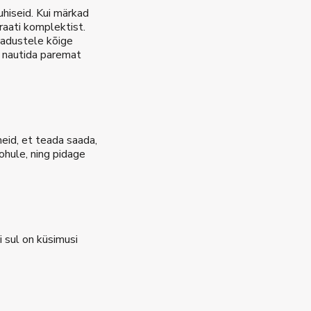
uhiseid. Kui märkad
raati komplektist.
ajadustele kõige
a nautida paremat
meid, et teada saada,
rohule, ning pidage
i sul on küsimusi