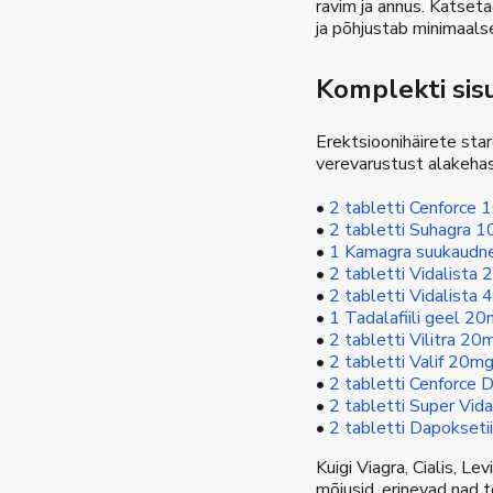
ravim ja annus. Katseta
ja põhjustab minimaals
Komplekti sis
Erektsioonihäirete sta
verevarustust alakehas
•
2 tabletti Cenforce 1
•
2 tabletti Suhagra 10
•
1 Kamagra suukaudne 
•
2 tabletti Vidalista 
•
2 tabletti Vidalista 
•
1 Tadalafiili geel 20
•
2 tabletti Vilitra 20m
•
2 tabletti Valif 20mg
•
2 tabletti Cenforce D
•
2 tabletti Super Vida
•
2 tabletti Dapoksetii
Kuigi Viagra, Cialis, L
mõjusid, erinevad nad 