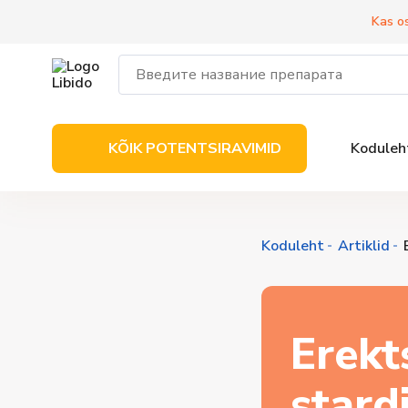
Kas o
KÕIK POTENTSIRAVIMID
Koduleh
Koduleht
Artiklid
Erekt
stard