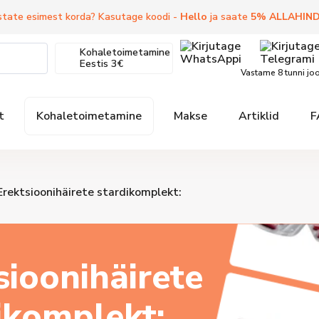
state esimest korda? Kasutage koodi -
Hello
ja saate
5
%
ALLAHIN
Kohaletoimetamine
Eestis
3€
Vastame 8 tunni jo
t
Kohaletoimetamine
Makse
Artiklid
F
Erektsioonihäirete stardikomplekt:
sioonihäirete
ikomplekt: