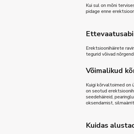
Kui sul on mõni tervise
pidage enne erektsiooni
Ettevaatusab
Erektsioonihäirete ravi
tegurid võivad nõrgend
Võimalikud kõ
Kuigi kõrvaltoimed on ü
on seotud erektsioonih
seedehäireid, pearingl
oksendamist, silmaärrit
Kuidas alusta